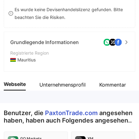
9
7
8
Es wurde keine Devisenhandelslizenz gefunden. Bitte
beachten Sie die Risiken.
8
9
9
Grundlegende Informationen
Registrierte Region
Mauritius
Betriebszeitraum
5-10 Jahre
Webseite
Unternehmensprofil
Kommentar
Unternehmen
Paxton Trade Limited
Benutzer, die
PaxtonTrade.com
angesehen
haben, haben auch Folgendes angesehen..
GO Markets
XM