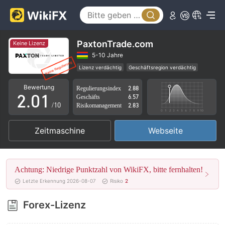
PaxtonTrade.com
Keine Lizenz
0
5-10 Jahre
Lizenz verdächtig
Geschäftsregion verdächtig
1
0
Hohes potenzielles Risiko
Bewertung
Regulierungsindex
2.88
2
.
0
1
Geschäfts
6.57
/10
Risikomanagement
2.83
3
1
2
Zeitmaschine
Webseite
4
2
3
5
3
4
Achtung: Niedrige Punktzahl von WikiFX, bitte fernhalten!
6
4
5
Letzte Erkennung 2026-08-07
Risiko
2
7
5
6
Forex-Lizenz
8
6
7