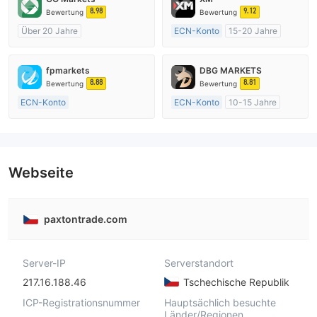
8.98
9.12
Bewertung
Bewertung
Über 20 Jahre
ECN-Konto
15-20 Jahre
AustralienRegulierung
AustralienRegulierung
Market Making (MM)
Market Making (MM)
fpmarkets
DBG MARKETS
cTrader
MT4-Volllizenz
8.88
8.81
Bewertung
Bewertung
ECN-Konto
ECN-Konto
10-15 Jahre
Über 20 Jahre
AustralienRegulierung
AustralienRegulierung
Market Making (MM)
Market Making (MM)
MT4-Volllizenz
MT4-Volllizenz
Webseite
paxtontrade.com
Server-IP
Serverstandort
217.16.188.46
Tschechische Republik
ICP-Registrationsnummer
Hauptsächlich besuchte
Länder/Regionen