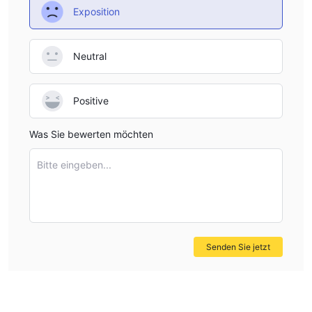
Exposition
behördliche Aufsicht, was Bedenken hinsichtlich des Schutzes
von Kundengeldern und der allgemeinen Transparenz aufwirft.
Das Fehlen von Regulierung kann die Händler potenziellen
Neutral
Risiken und Unsicherheiten auf dem Markt aussetzen.
Hohe Mindesteinzahlung:
Paxton Trade legt eine hohe
Positive
Mindesteinzahlungsanforderung von $1000 fest, was für viele
Händler eine Einstiegshürde darstellen kann, insbesondere für
Was Sie bewerten möchten
diejenigen mit begrenztem Kapital oder diejenigen, die lieber
mit kleineren Investitionen beginnen möchten.
Bitte eingeben...
Mangelnde Transparenz von seiner Ein-Seiten-
Website:
Die Ein-Seiten-Website von Paxton Trade bietet nur
begrenzte Informationen ohne umfassende Angaben zu ihren
Dienstleistungen, Handelsbedingungen, regulatorischen Status
und Unternehmenshintergrund. Der minimalistische Ansatz beim
Senden Sie jetzt
Webdesign erzeugt Zweifel bei potenziellen Kunden hinsichtlich
der Glaubwürdigkeit, Transparenz und des Engagements der
Plattform, genaue und zuverlässige Informationen
bereitzustellen.