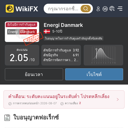
0
1
2
Energi Danmark
ยังไม่มีการกำกับดูแล
0
3
5-10ปี
ใบอนุญาตในการกำกับดูแลกำลังถูกตั้งข้อสงสัย
1
4
กลุ่มธุรกิจที่ต้องสงสัย
คะแนน
ดัชนีการกำกับดูแล
3.92
ระวังความเสี่ยงอันตรายที่อาจจะซ่อนอยู่
2
.
0
5
ดัชนีธุรกิจ
6.91
/10
ดัชนีการจัดการความเสี่ยง
2.88
3
1
6
ย้อนเวลา
เว็บไซต์
4
2
7
5
3
8
คำเตือน: ระดับคะแนนอยู่ในระดับต่ำ โปรดหลีกเลี่ยง
6
4
9
2
การตรวจพบก่อนหน้า 2026-08-07
ความเสี่ยง
7
5
ใบอนุญาตฟอเร็กซ์
8
6