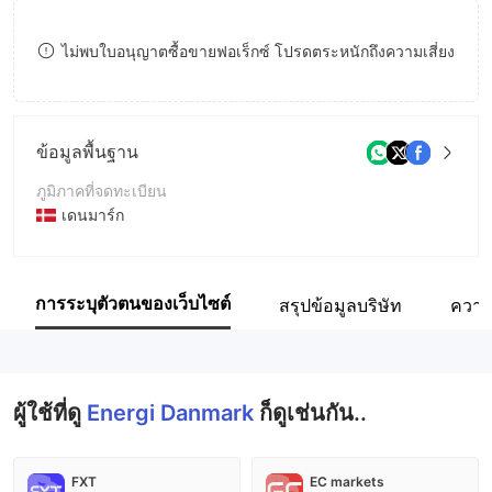
9
7
ไม่พบใบอนุญาตซื้อขายฟอเร็กซ์ โปรดตระหนักถึงความเสี่ยง
8
9
ข้อมูลพื้นฐาน
ภูมิภาคที่จดทะเบียน
เดนมาร์ก
ระยะเวลาดำเนินการ
5-10ปี
การระบุตัวตนของเว็บไซต์
สรุปข้อมูลบริษัท
ความ
ชื่อบริษัท
Energi Danmark Group
ผู้ใช้ที่ดู
Energi Danmark
ก็ดูเช่นกัน..
FXT
EC markets