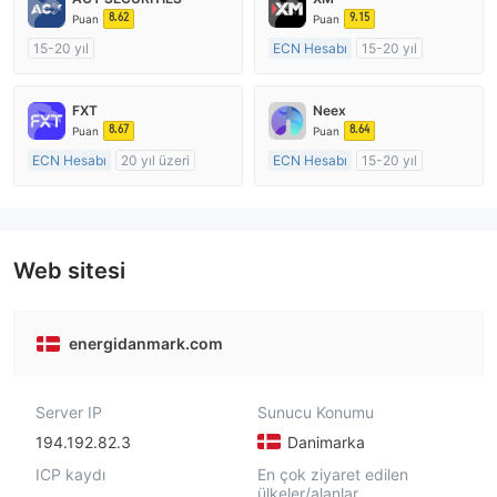
8.62
9.15
Puan
Puan
15-20 yıl
ECN Hesabı
15-20 yıl
Düzenleyici Ülke/Bölge: Avustralya
Düzenleyici Ülke/Bölge: Avustralya
Pazar Yapıcılık (MM)
Pazar Yapıcılık (MM)
FXT
Neex
MT4 Tam Lisans
MT4 Tam Lisans
8.67
8.64
Puan
Puan
ECN Hesabı
20 yıl üzeri
ECN Hesabı
15-20 yıl
Düzenleyici Ülke/Bölge: Avustralya
Düzenleyici Ülke/Bölge: Avustralya
Pazar Yapıcılık (MM)
Pazar Yapıcılık (MM)
MT4 Tam Lisans
MT4 Tam Lisans
Web sitesi
energidanmark.com
Server IP
Sunucu Konumu
194.192.82.3
Danimarka
ICP kaydı
En çok ziyaret edilen
ülkeler/alanlar