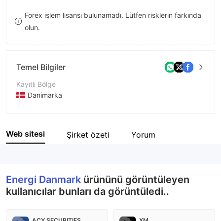
9
7
Forex işlem lisansı bulunamadı. Lütfen risklerin farkında
olun.
8
9
Temel Bilgiler
Kayıtlı Bölge
Danimarka
İşletme Dönemi
5-10 yıl
Web sitesi
Şirket özeti
Yorum
Şirket Adı
Energi Danmark Group
Energi Danmark
ürününü görüntüleyen
kullanıcılar bunları da görüntüledi..
ACY SECURITIES
XM