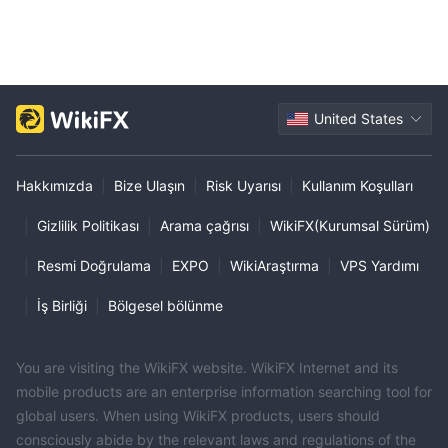
United States
Hakkımızda
|
Bize Ulaşın
|
Risk Uyarısı
|
Kullanım Koşulları
|
Gizlilik Politikası
|
Arama çağrısı
|
WikiFX(Kurumsal Sürüm)
|
Resmi Doğrulama
|
EXPO
|
WikiAraştırma
|
VPS Yardımı
|
İş Birliği
|
Bölgesel bölünme
You are visiting the WikiFX website. WikiFX Internet and its
mobile products are an enterprise information searching tool for
global users. When using WikiFX products, users should
consciously abide by the relevant laws and regulations of the