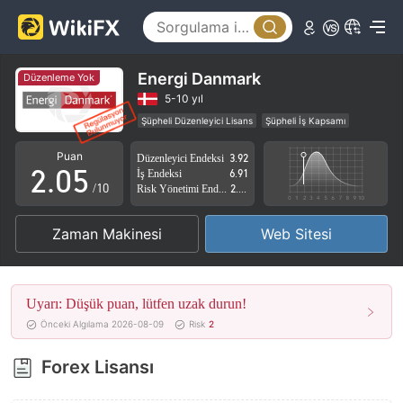
0
1
2
Energi Danmark
Düzenleme Yok
0
3
5-10 yıl
Şüpheli Düzenleyici Lisans
Şüpheli İş Kapsamı
1
4
Yüksek düzeyde potansiyel risk
Puan
Düzenleyici Endeksi
3.92
2
.
0
5
İş Endeksi
6.91
/10
Risk Yönetimi Endeksi
2.88
3
1
6
Zaman Makinesi
Web Sitesi
4
2
7
5
3
8
Uyarı: Düşük puan, lütfen uzak durun!
6
4
9
Önceki Algılama 2026-08-09
Risk
2
7
5
Forex Lisansı
8
6