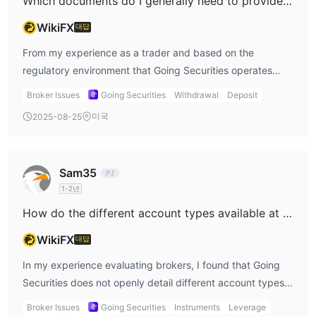
Which documents do I generally need to provide in order to process my initial withdrawal with Going Securities?
(MT4) or MetaTrader 5 (MT5), both of which are globally
recognized for robust EA support. This matters to me
WikiFX
대답
because automated trading requires not only technical
From my experience as a trader and based on the
compatibility but also a stable, transparent environment
regulatory environment that Going Securities operates
for scripting and deploying EAs. Without clear details on
within, particularly under the Hong Kong Securities and
API access, algorithmic strategy support, or dedicated
Broker Issues
Going Securities
Withdrawal
Deposit
Futures Commission (SFC), initial withdrawals typically
automation tools, I would approach claims of EA
미국
2025-08-25
require standard identity and account verification.
functionality cautiously. While the company does hold
Generally, I have needed to provide a government-issued
legitimate SFC regulation—which gives me some measure
photo ID such as a passport or identity card, as well as a
of reassurance from a risk management perspective—
Sam35
recent proof of address—like a utility bill or bank
there is no indication that the platform officially supports
1-2년
statement from the last three months. The broker’s
Expert Advisors or similar automated trading modules. In
regulated status means strict anti-money laundering
How do the different account types available at Going Securities compare to one another?
my opinion, traders focused on algorithmic strategies
procedures are in place, so ensuring all personal
should clarify such capabilities directly with the broker
WikiFX
대답
information matches precisely between the provided
before considering them for automated trading. For now, I
documents and the account details is essential. While
In my experience evaluating brokers, I found that Going
would keep expectations conservative regarding EA
Going Securities does not publicly clarify every detail
Securities does not openly detail different account types
support with Going Securities.
about its withdrawal process or document requirements,
on their website or in publicly available sources, which
Broker Issues
Going Securities
Instruments
Leverage