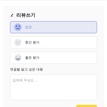
this an important aspect, especially in today’s market
any commitment. In short, while their regulatory status is
environment where regulatory oversight varies widely
reassuring, the absence of detailed account specifications
among brokers. Secondly, Going Securities has a strong
makes comparative evaluations challenging and warrants
리뷰쓰기
presence not only in Hong Kong but also globally,
careful due diligence.
including locations such as Toronto, Abu Dhabi, and
신고
Singapore. In my own trading journey, I’ve found that
brokers with international reach are often better
positioned to provide diverse market access and more
중간 평가
robust client services, which allows me as a trader to
potentially tap into different market opportunities with a
좋은 평가
higher degree of confidence. Lastly, I find value in the
breadth of their offerings. The ability to access futures,
댓글을 달고 싶은 내용
securities trading, asset management, and investment
research—all under one roof—means that I can consider
입력해 주세요....
various strategies without managing multiple accounts
across different platforms. However, I am cautious about
the lack of clear fee structure information, and I always
recommend thoroughly clarifying all costs with any broker