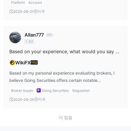
my cautious approach with any regulated broker is to
immediately stands out to me. Unlike many brokers that
Platform
Account
expect a detailed Know Your Customer (KYC) check. This
clearly outline various account offerings—such as
미국
2025-08-21
can mean requests for additional documents, especially if
standard, ECN, or VIP with differentiating features—Going
there are any discrepancies. I avoid funding or trading
Securities instead focuses its attention on regulated
significant amounts until this documentation process is
futures and securities trading, asset and wealth
Allan777
completed, as delays can otherwise occur. Contacting
management, and investment research. All these services
1-2년
customer service directly at the provided channels for
are provided through what appears to be a singular
Based on your experience, what would you say are the three biggest benefits of working with Going Securities?
specific documentation requirements before submitting a
proprietary platform, "Going Securities Pro." As someone
withdrawal request has always helped me avoid
who values transparency, the lack of clarity regarding
WikiFX
대답
unnecessary setbacks.
specific account types or tiered structures makes it
Based on my personal experience evaluating brokers, I
difficult for me to assess potential fit for different trader
believe Going Securities offers certain notable
profiles. This gap also extends to their fee structure, which
advantages, though I urge every trader to perform their
is marked as “unclear” based on my research. That said,
Broker Issues
Going Securities
Regulation
own due diligence before committing funds. The first
the firm's SFC regulation does provide a measure of client
미국
2025-08-20
benefit for me is that Going Securities is regulated by the
protection and credibility, which I always view as critical.
Securities and Futures Commission (SFC) in Hong Kong. As
For me, this means I would only proceed with extra caution
regulations can provide an added layer of accountability
더 없음
—reaching out to their customer support directly for a
and set baseline standards for client protection, I consider
thorough understanding of what is offered before making