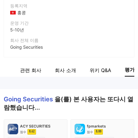
등록지역
홍콩
운영 기간
5-10년
회사 전체 이름
Going Securities
회사 약칭
Going Securities
평가
계보
관련 회사
회사 소개
위키 Q&A
기업 직원
--
Going Securities
을(를) 본 사용자는 또다시 열
람했습니다...
ACY SECURITIES
fpmarkets
8.62
8.88
점수
점수