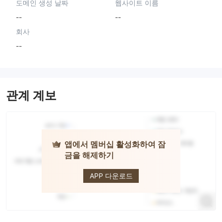
도메인 생성 날짜
웹사이트 이름
--
--
회사
--
관계 계보
앱에서 멤버십 활성화하여 잠
금을 해제하기
Going
Securities
APP 다운로드