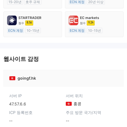
15-20년
호주 규제
ECN 계정
20년 이상
외환 거래 라이선스 (MM)
호주 규제
마스터 레이블 MT4
외환 거래 라이선스 (MM)
STARTRADER
EC markets
마스터 레이블 MT4
8.56
9.24
점수
점수
ECN 계정
10-15년
ECN 계정
10-15년
호주 규제
호주 규제
외환 거래 라이선스 (MM)
외환 거래 라이선스 (MM)
마스터 레이블 MT4
마스터 레이블 MT4
웹사이트 감정
goingf.hk
서버 IP
서버 위치
홍콩
47.57.6.6
ICP 등록번호
주요 방문 국가/지역
--
--