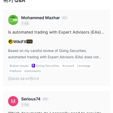
위키 Q&A
Mohammed Mazhar
1-2년
Is automated trading with Expert Advisors (EAs) available on Going Securities' platforms?
WikiFX
대답
Based on my careful review of Going Securities,
automated trading with Expert Advisors (EAs) does not
appear to be available on their platform. As a trader who
Broker Issues
Going Securities
Account
Leverage
relies significantly on the flexibility and integration of EAs
Platform
Instruments
within my own strategies, I consider the type of trading
미국
2025-09-07
platform offered a critical factor. Going Securities currently
provides their proprietary platform called “Going Securities
Pro”, which is accessible via mobile. From my experience,
Serious74
proprietary platforms usually do not match the third-party
1-2년
compatibility of established platforms like MetaTrader 4