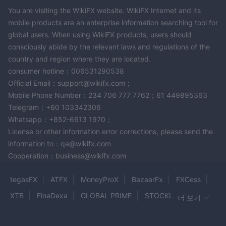
You are visiting the WikiFX website. WikiFX Internet and its
mobile products are an enterprise information searching tool for
global users. When using WikiFX products, users should
consciously abide by the relevant laws and regulations of the
country and region where they are located.
consumer hotline：006531290538
Official Email：support@wikifx.com；
Mobile Phone Number：234 706 777 7762；61 449895363
Telegram：+60 103342306
Whatsapp：+852-6613 1970；
License or other information error corrections, please send the
information to：qa@wikifx.com
Cooperation：business@wikifx.com
tegasFX
ATFX
MoneyProX
BazaarFx
FXCess
XTB
FinaDexa
GLOBAL PRIME
STOCKLA
더 보기
BT Markets
Agena Markets
Galidix