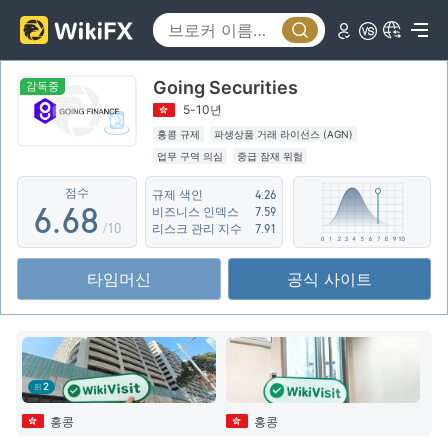
1
1
3
2
2
4
Going Securities
3
3
5
감독중
5-10년
4
4
6
홍콩 규제
파생상품 거래 라이선스 (AGN)
업무 구역 의심
중급 잠재 위험
5
5
7
점수
규제 색인
4.26
6
.
6
8
비즈니스 인덱스
7.59
/10
리스크 관리 지수
7.91
7
7
9
타임머신
공식 사이트
8
8
9
9
2
홍콩
홍콩