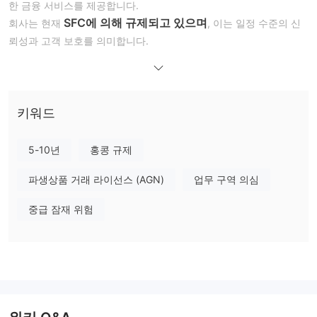
한 금융 서비스를 제공합니다.
SFC에 의해 규제되고 있으며
회사는 현재
, 이는 일정 수준의 신
뢰성과 고객 보호를 의미합니다.
장단점
Going Securities 합법성
SFC(홍콩 증권 선물 위원회)에 의해
Going Securities은 현재
라이선스 번호 BPS863으로 잘 규제되고 있습니다.
키워드
제품 및 서비스
5-10년
홍콩 규제
선물
증권 거래
자산 관리, 자산 운용
Going Securities은
및
,
,
투자 연구
그리고
를 포함한 다양한 금융 서비스를 제공합니다.
파생상품 거래 라이선스 (AGN)
업무 구역 의심
이 회사는 개인 및 기관 고객을 위해 맞춤형 솔루션을 제공하며, 글
중급 잠재 위험
로벌 시장 접근과 데이터 기반 전략을 결합합니다.
거래 플랫폼
Going
Going Securities은 독점적인 거래 플랫폼을 제공합니다:
Securities Pro
.
트레이더들은 웹사이트의 QR 코드를 스캔하여 모바일폰에서 플랫
폼을 다운로드하고 회사와 거래를 시작할 수 있습니다.