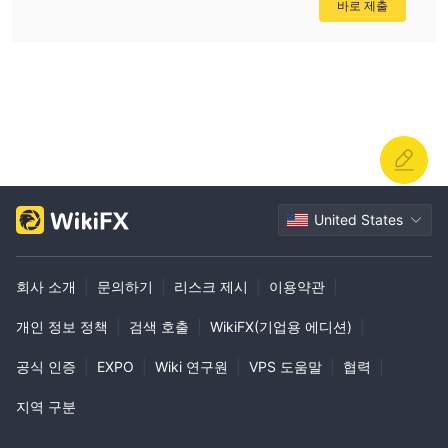
beforehand to avoid surprises. For me, these combined
바로 제출
factors—regulation, global presence, and comprehensive
product offerings—stand out as Going Securities’ most
significant strengths.
United States
회사 소개
|
문의하기
|
리스크 제시
|
이용약관
|
개인 정보 정책
|
검색 호출
|
WikiFX(기업용 에디션)
|
공식 인증
|
EXPO
|
Wiki 연구원
|
VPS 도움말
|
협력
|
지역 구분