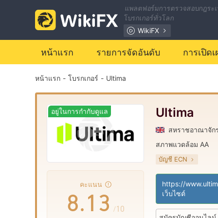
1
แพลตฟอร์มการตรวจสอบกฎระเ
โบรกเกอร์ทั่วโลก
2
WikiFX
หน้าแรก
รายการจัดอันดับ
การเปิดเ
3
หน้าแรก
-
โบรกเกอร์
-
Ultima
4
5
0
Ultima
อยู่ในการกำกับดูแล
สหราชอาณาจัก
6
1
สภาพแวดล้อม AA
บัญชี ECN
7
0
2
การกำกับดูแล สหรา
ใบอนุญาตการดำเน
|
คะแนน
คำสั่งตรง (STP)
8
.
1
3
เว็บไซต์
ใบอนุญาต MT4 แบ
|
/10
สมัครบัญชีออนไลน์