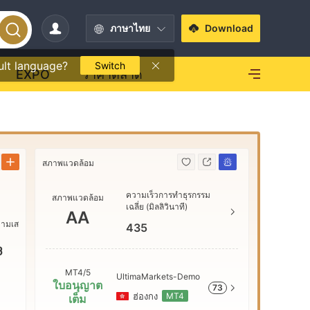
ภาษาไทย
Download
ult language?
Switch
EXPO
ราคาตลาด
สภาพแวดล้อม
สภาพแวดล้
ความเร็วการทำธุรกรรม
สภาพแวดล้อม
AAA
เฉลี่ย (มิลลิวินาที)
AA
วามเส
435
AA
3
MT4/5
UltimaMarkets-Demo
ใบอนุญาต
73
A
ฮ่องกง
MT4
เต็ม