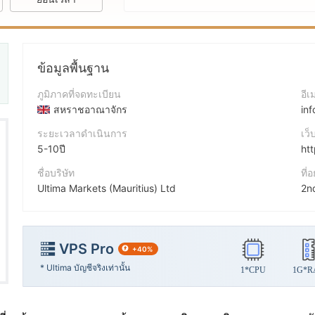
ข้อมูลพื้นฐาน
ภูมิภาคที่จดทะเบียน
อีเ
สหราชอาณาจักร
in
ระยะเวลาดำเนินการ
เว็
5-10ปี
ht
ชื่อบริษัท
ที่อ
Ultima Markets (Mauritius) Ltd
ชื่อย่อบริษัท
Fa
Ultima
ht
VPS Pro
+40%
พนักงานบริษัท
X
--
ht
* Ultima บัญชีจริงเท่านั้น
1*CPU
1G*