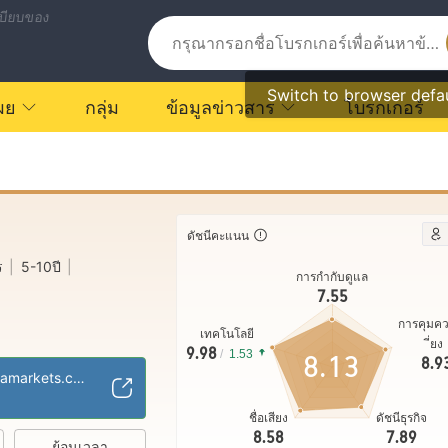
บียบของ
Switch to browser defa
ผย
กลุ่ม
ข้อมูลข่าวสาร
โบรกเกอร์
ดัชนีคะแนน
ร
|
5-10ปี
|
การกำกับดูแล
7.55
การคุมค
เทคโนโลยี
ี่ยง
ชอาณาจักร
9.98
/
1.53
8.13
8.9
ินการซื้อขายแบบส่ง
https://www.ultimamarkets.com/th/
ชื่อเสียง
บเต็ม
ธุรกิจทั่วโลก
ดัชนีธุรกิจ
|
8.58
7.89
ย้อนเวลา