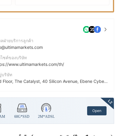
มลฝ่ายบริการลูกค้า
fo@ultimamarkets.com
บไซต์ของบริษัท
tps://www.ultimamarkets.com/th/
ยู่บริษัท
2nd Floor, The Catalyst, 40 Silicon Avenue, Ebene Cybercity, 72201, Mauritius.
cebook
tps://www.facebook.com/ultimamarketsglobal
L2
Open
tps://x.com/UltimaMarkets/
RAM
60G*SSD
2M*ADSL