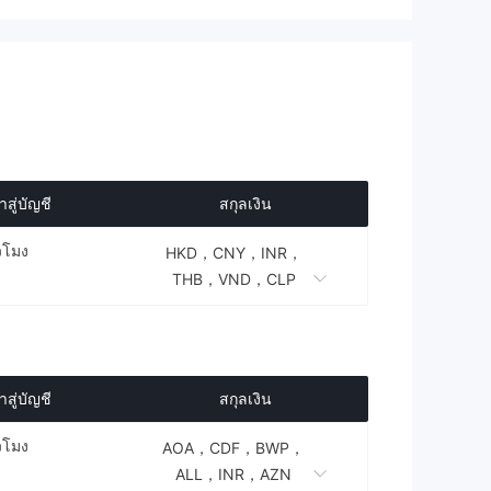
สู่บัญชี
สกุลเงิน
่วโมง
HKD，CNY，INR，
THB，VND，CLP
สู่บัญชี
สกุลเงิน
่วโมง
AOA，CDF，BWP，
ALL，INR，AZN