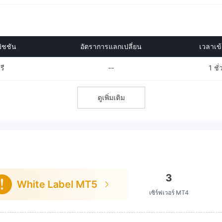
ิชชัน
อัตราการแลกเปลี่ยน
เวลาเข้า
รี
--
1 ชั
ดูเพิ่มเติม
3
White Label MT5
เซิร์ฟเวอร์ MT4