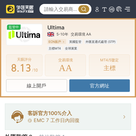
3
4
Ultima
5
0
監管中
5-10年
交易環境 AA
6
1
ECN賬戶
英國監管
外匯直通式處理 (STP)
主標MT4
全球展業
7
0
2
天眼評分
交易環境
MT4/5鑒定
8
.
1
3
AA
主標
/10
9
2
4
線上開戶
官方網址
3
5
4
6
5
7
客訴官方100%介入
EMC
7
工作日內回復
6
8