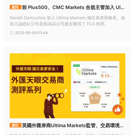
是 Ultima Markets合法的？
前 Plus500、CMC Markets 合規主管加入 Ulti
資訊
Ultima Marketscyprus ltd 是一家受塞浦路斯證券交易委員會
ma Markets
(cysec) 監管的持牌機構。他們的經營許可證號為 426/23，該許可
Gareth Derbyshire 加入 Ultima Markets 擔任首席策略長。他
加入該經紀公司是因為該公司最近獲得了 FCA 執照。
證於 2023 年 3 月 13 日頒發。該機構位於 georgiou griva digeni
122a, kallinicos court shop 1 - upper level, neapolis 3101
2025-09-09 03:44
limassol, cyprus。您可以撥打 +357 25 747 775 或發送電子郵件
至 compliance@ultimamarkets.com 與他們聯繫。他們的網站是
www.ultimamarkets.com。
Ultima Marketscyprus ltd 被塞浦路斯監管機構監管為直通式處理
(stp) 實體。
另一方面，ULTIMA MANAGEMENT PTY LTD 是一家受澳大利亞證
券投資委員會（ASIC）監管的持牌機構。他們以指定代表 (AR) 的身
份運營，並持有於 2016 年 11 月 22 日頒發的許可證編號
001249894。該機構位於澳大利亞 Munro Ave Ashburton VIC
3147 69 號。不幸的是，在給定的詳細信息中沒有提供聯繫電話號
碼或網站信息。
英國外匯券商Ultima Markets監管、交易環境全
資訊
市場工具
面解析