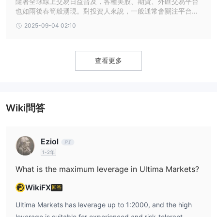
隨著全球線上交易日益普及，各種美股、期貨、外匯交易平台
Ultima Markets提供一系列市場交易工具。以下是他們提供的不同工
也如雨後春筍般湧現。對投資人來說，一般通常會關注平台的
具的簡要說明：
監管是否合法？資金是否安全？出入金是否順利？以此做出明
外匯：
2025-09-04 02:10
1.
Ultima Markets允許在外匯市場進行交易，俗稱forex。市
智的抉擇。最近外匯天眼注意到許多用戶都在查詢Ultima Mar
場參與者使用該工具來對沖貨幣和利率風險、投機地緣政治事件以及
kets的評價，本篇我們將從監管狀況、交易環境、帳戶條件等
T+0
角度，帶大家全面剖析其真實面貌。
分散投資組合。 Ultima Markets提供牛市和熊市交易，
交易，
查看更多
1:2000
槓桿高達
, 每週 5 天 24 小時交易，無佣金和低費用。
金屬與商品：
2.
Ultima Markets提供金屬和商品的交易機會。可以
交易石油、黃金和橡膠等硬商品，以及咖啡、小麥或玉米等軟商品。
隨時監控市場，影響商品市場的供需動態，有吸引力的價格投機選擇
Wiki問答
無隱藏費用
、無交易台、無重新報價以及通過 Equinix NY4 服務器
的快速執行是該類別中提供的一些功能。
指數：
3.
Ultima Markets提供涵蓋全球主要指數的指數差價合約
Eziol
（差價合約）。這允許一個國家的貿易商參與全球市場。功能包括從
1-2年
0.01手
交易
，隨時隨地監控市場，無印花稅，費用低，槓桿高達
What is the maximum leverage in Ultima Markets?
1:500
，沒有重新報價，深度流動性池，通過 Equinix NY4 服務器
快速執行。
WikiFX
回答
股票差價合約
4.
: Ultima Markets提供熱門股票的股票差價合約，
Ultima Markets has leverage up to 1:2000, and the high
包括蘋果、亞馬遜、迪士尼和特斯拉等公司。交易者可以在不擁有實
leverage is suitable for experienced and risk-tolerant