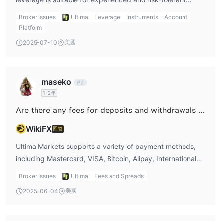
際股票的情況下參與這些股票的價格變動。提供的功能包括交易
traders.
0.01手，
隨時隨地監控市場，無印花稅，低費用，槓桿高達
Broker Issues
Ultima
Leverage
Instruments
Account
1:333
，沒有重新報價，深度流動性池，通過 Equinix NY4 服務器
Platform
快速執行。
美國
2025-07-10
密碼：
5.
Ultima Markets支持加密貨幣交易，加密貨幣是通常使用
去中心化控制的數字資產。交易者可以隨時隨地監控加密貨幣市場，
訪問全球股票差價合約市場，享受雙向交易的公平交易，體驗無隱藏
maseko
費用，深度流動性池無重新報價，並通過 equinix ny4 服務器從快速
1-2年
執行中獲益。
Are there any fees for deposits and withdrawals at Ultima Markets?
賬戶類型
WikiFX
回答
Ultima Markets提供三種不同的賬戶類型以滿足交易者的需求。以下
Ultima Markets supports a variety of payment methods,
是每種帳戶類型的簡要說明：
including Mastercard, VISA, Bitcoin, Alipay, International
1. 標準賬戶：標準賬戶專為專業交易者設計，提供穩定的交易條件。
EFT, and more. Most payment methods are free of charge,
它提供即時執行、訪問廣泛的產品，包括貨幣對、指數、商品和股票
Broker Issues
Ultima
Fees and Spreads
except for International EFT, which charges an
2000:1
1.0 點。
差價合約。槓桿最高可達
，最小點差從
標準賬戶
美國
2025-06-04
intermediary bank fee & Transfer fee.
50 美元。
中的交易不收取佣金。它需要最低存款
2. ECN賬戶：ECN賬戶適合尋求最佳交易條件的交易高手。它提供