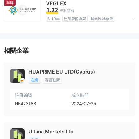
套牌
VEGLFX
1.22
天眼評分
5-10年
監管牌照存疑
展業區域存疑
冒充英國監管
高級風險隱患
相關企業
HUAPRIME EU LTD(Cyprus)
在業
賽普勒斯
註冊編號
成立時間
HE423188
2024-07-25
Ultima Markets Ltd