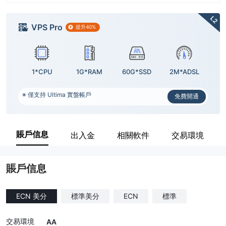
L2
VPS Pro
提升40%
1*CPU
1G*RAM
60G*SSD
2M*ADSL
※ 僅支持 Ultima 實盤帳戶
免費開通
賬戶信息
出入金
相關軟件
交易環境
賬戶信息
ECN 美分
標準美分
ECN
標準
交易環境
AA