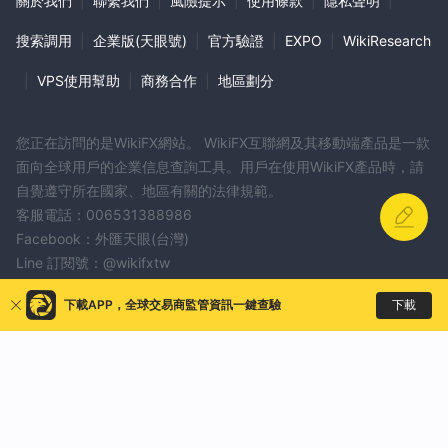
關於我們
|
聯繫我們
|
風險提示
|
使用條款
|
隱私聲明
|
Ultima Markets提供為交易者提供可訪問性的交易平台。以下是他們
搜索調用
|
企業版(天眼號)
|
官方驗證
|
EXPO
|
WikiResearch
交易平台的簡要說明：
MT4 桌面版：
metatrader 4 (mt4) 是由metaquotes軟件開發的
|
VPS使用幫助
|
商務合作
|
地區劃分
一款廣泛使用的電子交易平台。 Ultima Markets提供 mt4 桌面版，
它結合了簡單、速度和全面的功能。交易者可以自定義圖表，訪問超
您正在訪問的是WikiFX網站。 WikiFX互聯網及其移動端產品是一款
過 250 種交易工具，從超快速執行中獲益，利用專家顧問 (ea) 進行
面向全球用戶的企業信息查詢工具。用戶在使用WikiFX產品時，請
自動交易，利用內置指標進行市場分析，通過有保證的止損單管理風
自覺遵守所在國家、地區有關的法律規範。
險，並享受易於操作的-自定義佈局以獲得無縫交易體驗。
客服電話：006531388986
MT4手機：
Ultima Markets為 iOS 和安卓設備提供 mt4 移動應用
Facebook：外匯天眼(台灣)
程序。移動平台允許交易者保持聯繫並隨時隨地進行交易。它提供實
Line 訂閱號：@wikifxtw
時定價和執行、隨時開倉和平倉、下買/賣訂單、查看交易歷史、訪
牌照等資訊糾錯請發送資訊至：qa@wikifx.com
問各種時間框架和技術指標進行分析以及利用 24 種分析圖表工具的
下載
下載APP，全球交易商監管資訊一鍵查驗
商務合作：business@wikifx.com
能力。使用 mt4 移動版，交易者可以從他們的移動設備上方便地監
控他們的賬戶並調整交易策略。
GTC MARKETS
DBG MARKETS
FINEX
元交易者 4 (mt4) 網絡交易者： Ultima Markets提供 mt4
ARON GROUPS BROKER
XGLOBAL
RRFX
更多
webtrader，允許交易者通過網絡界面訪問他們的 mt4 賬戶。交易
者可以直接從瀏覽器進行交易，無需下載或安裝任何軟件。 mt4
FXLINK
Maono Global Markets
WCM
Solitix Fx
webtrader 提供全面的交易功能，包括進入多個金融市場，如外