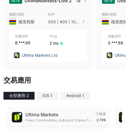
UltimaMarkets-Live 2
Ulti
MT4
MT4
18
國家/地區
杠杆
國家/地區
模里西斯
500 | 400 | 100 |
模里西斯
30 | 10 | 1
伺服器IP
Ping
伺服器IP
8.***.66
3.***.88
2 ms
Ultima Markets Ltd
Ultima 
交易應用
全部應用 2
iOS 1
Android 1
Ultima Markets
下載量
2,799
Forex, Commodities, Indices & Shares Trad
ing