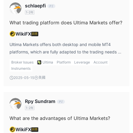
零
了一個安全的交易環境
點差和低佣金。交易者可以享受即時執
schlaepfi
行，訪問各種交易平台，並交易廣泛的產品。 ECN賬戶的槓桿高達
1-2年
2000:1
500 美元。
並要求最低存款
What trading platform does Ultima Markets offer?
3. PRO ECN 賬戶：Pro ECN 賬戶是為需要最佳交易條件的專業交
零
易者提供的優質服務。它提供所有賬戶類型中最低的佣金，
點差
WikiFX
回答
20,000 美
和安全的交易環境。 Pro ECN 賬戶需要最低存款額
Ultima Markets offers both desktop and mobile MT4
元，
使其適合大批量交易者。
platforms, which are fully adapted to the trading needs of
Ultima Markets在紐約的 ny4 數據中心運行其主要交易服務器。服
different devices.
務器是獨立的物理服務器，equinix ny4光纖網絡通過onezero
Broker Issues
Ultima
Platform
Leverage
Account
bridge將其與數十家流動性提供商連接起來。
Instruments
美國
2025-05-15
如何開戶？
開戶 Ultima Markets，您可以按照以下步驟操作：
1.參觀 Ultima Markets網站：前往 Ultima Markets網站並找到“開設
Rpy Sundram
賬戶”或“註冊”按鈕。單擊它開始開戶過程。
1-2年
2. 填寫註冊表：在註冊表中提供所需信息。這通常包括您的名字、
What are the advantages of Ultima Markets?
姓氏、居住國家、電話號碼（包括國家代碼）和電子郵件地址。您可
能還需要選擇賬戶類型，零售交易者通常為“個人”。
WikiFX
回答