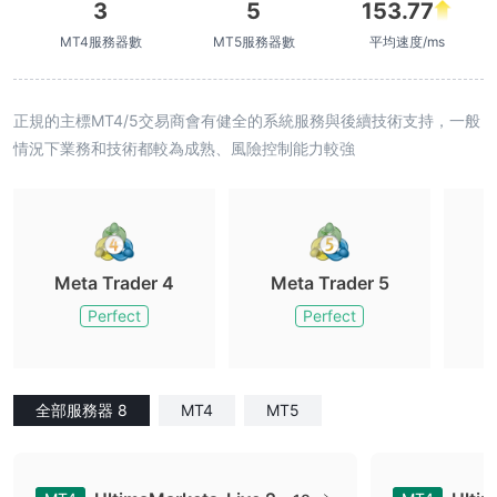
3
5
153.77
MT4服務器數
MT5服務器數
平均速度/ms
正規的主標MT4/5交易商會有健全的系統服務與後續技術支持，一般
情況下業務和技術都較為成熟、風險控制能力較強
Meta Trader 4
Meta Trader 5
M
Perfect
Perfect
全部服務器 8
MT4
MT5