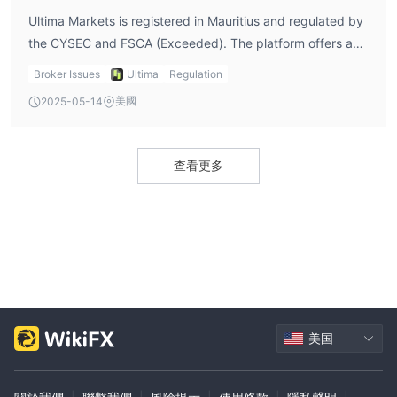
3.身份證查詢： Ultima Markets將驗證您的身份。他們可能會要求
Ultima Markets is registered in Mauritius and regulated by
您提交某些身份證明文件，例如護照或國民身份證，以驗證您的個人
the CYSEC and FSCA (Exceeded). The platform offers a
信息。按照由提供的說明進行操作 Ultima Markets來完成這一步。
maximum leverage of 1:2000, a spread from 0 pips, and a
4.存入資金：身份驗證通過後，您需要將資金存入您的賬戶 Ultima
Broker Issues
Ultima
Regulation
minimum deposit threshold of only $50.
Markets交易賬戶。 Ultima Markets提供不同的存款方式，例如銀
美國
2025-05-14
行轉賬、信用卡/借記卡或電子支付系統。選擇最適合您的存款方式
並按照提供的說明將資金轉入您的交易賬戶。
5. 開始交易：一旦您的資金存入，您就可以立即開始交易。 Ultima
查看更多
Markets提供各種資產類別的交易，包括外匯、商品、指數、股票差
價合約和加密貨幣。您可以訪問他們的交易平台，例如 metatrader
4，並開始根據您的交易策略執行交易。
點差和佣金
$0
Ultima Markets為交易者提供低點差和佣金。佣金從
價差低至
0.0 點
.經紀商提供不同的賬戶類型以滿足交易者的需求，例如標準
賬戶、ECN 賬戶和專業 ECN 賬戶。每種賬戶類型都提供獨特的功能
美国
和優勢，包括不同水平的點差和佣金。
交易平台