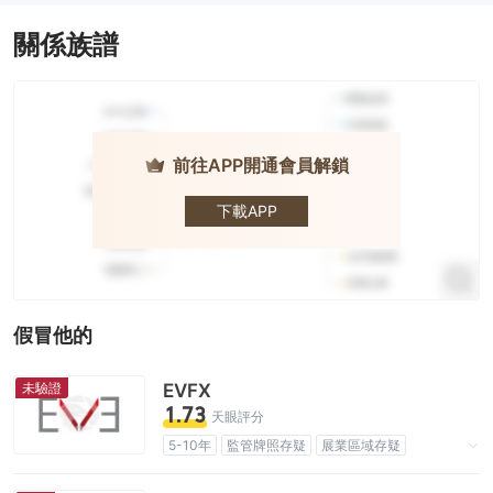
關係族譜
前往APP開通會員解鎖
Ultima
下載APP
假冒他的
未驗證
EVFX
1.73
天眼評分
5-10年
監管牌照存疑
展業區域存疑
高級風險隱患