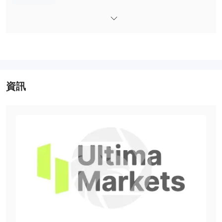
和用於基於瀏覽器的交易的 mt4 webtrader。
支持交易者的決策， Ultima Markets提供經濟日曆、交易計算器、
外匯介紹等交易工具。這些工具提供有價值的信息和分析以增強交易
策略。此外， Ultima Markets根據特定條款和條件，提供信用獎勵
以提高交易能力。
客戶支持服務可通過電話、電子郵件、實時聊天和社交媒體平台輕鬆
獲得。交易者可以聯繫 Ultima Markets尋求幫助、查詢或技術支
資訊
持。
優點和缺點
Ultima Markets是一家受監管的經紀公司，提供多種市場工具、低點
差和多個交易平台。他們提供有用的交易工具和客戶支持服務。但
是，有一些潛在的缺點需要考慮。在某些方面提供的有限信息，例如
支付方式、存款和取款，可能是交易者的擔憂。此外，缺乏詳細的促
銷信息和收費方面的透明度可能會引發問題。建議交易者在決定參與
之前進行徹底的研究並尋求對這些問題的澄清 Ultima Markets.
這是一個更新的表格，總結了優點和缺點 Ultima Markets: