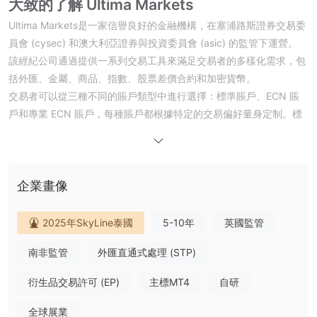
大致的了解 Ultima Markets
Ultima Markets是一家信譽良好的金融機構，在塞浦路斯證券交易委
員會 (cysec) 和澳大利亞證券與投資委員會 (asic) 的監管下運營。
該經紀公司通過提供一系列交易工具來滿足交易者的多樣化需求，包
括外匯、金屬、商品、指數、股票差價合約和加密貨幣。
交易者可以從三種不同的賬戶類型中進行選擇：標準賬戶、ECN 賬
戶和專業 ECN 賬戶，每種賬戶都根據特定的交易偏好量身定制。標
準賬戶提供穩定的交易條件、即時執行和訪問範圍廣泛的產品。
ECN 賬戶提供零點差和低佣金的安全交易環境，吸引交易專家。
Pro ECN 賬戶迎合大批量交易者的需求，提供最低的佣金和零點
差。
企業畫像
Ultima Markets提供低點差和佣金，分別從 0 美元和低至 0.0 點。
高達1:2000的槓桿，交易者可以最大限度地發揮他們的交易能力，
2025年SkyLine泰國
5-10年
英國監管
探索各種交易機會。該經紀公司在紐約 ny4 數據中心運營其主要交
南非監管
外匯直通式處理 (STP)
易服務器，確保快速執行並與多個流動性提供商連接。
交易者可以訪問各種交易平台，包括流行的 metatrader 4 (mt4) 平
衍生品交易許可 (EP)
主標MT4
自研
台。 mt4 桌面版提供全面的功能、可定制的圖表以及對 250 多種交
易工具的訪問。 Ultima Markets還提供用於移動交易的 mt4 移動版
全球展業