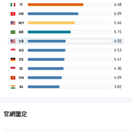
6.68
IT
6.09
HK
5.66
MY
5.15
BR
4.55
US
4.53
SG
4.41
DE
4.30
ID
4.09
VN
3.82
IN
官網鑒定