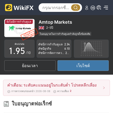
4
0
5
1
6
2
Amtop Markets
ยังไม่มีการกำกับดูแล
7
3
2-5ปี
ใบอนุญาตในการกำกับดูแลกำลังถูกตั้งข้อสงสัย
0
8
4
กลุ่มธุรกิจที่ต้องสงสัย
คะแนน
ดัชนีการกำกับดูแล
2.34
ระวังความเสี่ยงอันตรายที่อาจจะซ่อนอยู่
1
.
9
5
ดัชนีธุรกิจ
6.10
/10
ดัชนีการจัดการความเสี่ยง
2.76
2
6
ย้อนเวลา
เว็บไซต์
3
7
4
8
คำเตือน: ระดับคะแนนอยู่ในระดับต่ำ โปรดหลีกเลี่ยง
5
9
2
การตรวจพบก่อนหน้า 2026-08-08
ความเสี่ยง
6
ใบอนุญาตฟอเร็กซ์
7