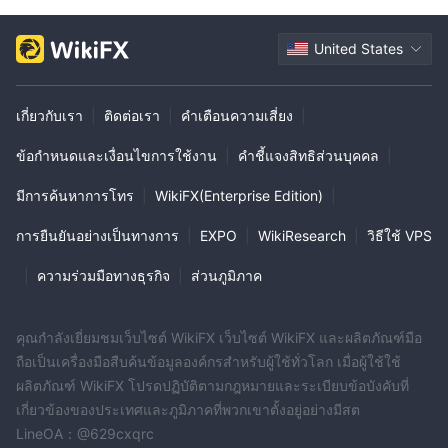
United States
เกี่ยวกับเรา
|
ติดต่อเรา
|
คำเตือนความเสี่ยง
|
ข้อกำหนดและเงื่อนไขการใช้งาน
|
คำชี้แจงสิทธิส่วนบุคคล
|
มีการค้นหาการโทร
|
WikiFX(Enterprise Edition)
|
การยืนยันอย่างเป็นทางการ
|
EXPO
|
WikiResearch
|
วิธีใช้ VPS
|
ความร่วมมือทางธุรกิจ
|
ส่วนภูมิภาค
คุณกำลังเยี่ยมชมเว็บไซต์ WikiFX เว็บไซต์ WikiFX และผลิตภัณฑ์มือ
ถือเป็นเครื่องมือสืบค้นข้อมูลองค์กรสำหรับผู้ใช้ทั่วโลก เมื่อผู้ใช้ใช้
ผลิตภัณฑ์ WikiFX โปรดปฏิบัติตามกฎหมายและระเบียบข้อบังคับที่
เกี่ยวข้องของประเทศและภูมิภาคที่พวกเขาตั้งอยู่อย่างมีสต
LineOA：@629cxqrc