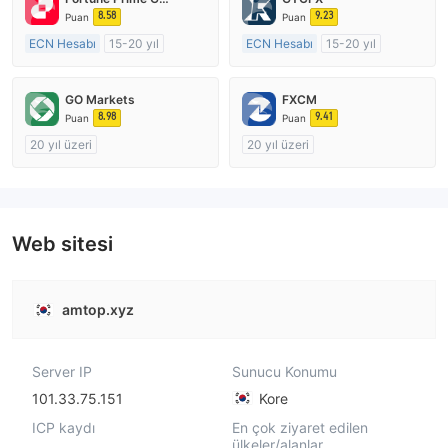
8.58
9.23
Puan
Puan
ECN Hesabı
15-20 yıl
ECN Hesabı
15-20 yıl
Düzenleyici Ülke/Bölge: Avustralya
Düzenleyici Ülke/Bölge: Birleşik Krallık
Pazar Yapıcılık (MM)
Pazar Yapıcılık (MM)
GO Markets
FXCM
MT4 Tam Lisans
MT4 Tam Lisans
8.98
9.41
Puan
Puan
20 yıl üzeri
20 yıl üzeri
Düzenleyici Ülke/Bölge: Avustralya
Düzenleyici Ülke/Bölge: Avustralya
Pazar Yapıcılık (MM)
Pazar Yapıcılık (MM)
cTrader
MT4 Tam Lisans
Web sitesi
amtop.xyz
Server IP
Sunucu Konumu
101.33.75.151
Kore
ICP kaydı
En çok ziyaret edilen
ülkeler/alanlar