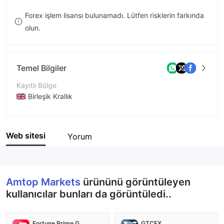
8
Forex işlem lisansı bulunamadı. Lütfen risklerin farkında
olun.
9
Temel Bilgiler
Kayıtlı Bölge
Birleşik Krallık
İşletme Dönemi
2-5 yıl
Web sitesi
Yorum
Şirket Adı
Amtop Markets
Amtop Markets
ürününü görüntüleyen
kullanıcılar bunları da görüntüledi..
Fortune Prime Global
GTCFX