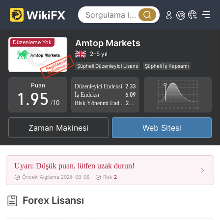
4
0
5
1
6
2
Amtop Markets
Düzenleme Yok
7
3
2-5 yıl
Şüpheli Düzenleyici Lisans
Şüpheli İş Kapsamı
0
8
4
Yüksek düzeyde potansiyel risk
Puan
Düzenleyici Endeksi
2.33
1
.
9
5
İş Endeksi
6.09
/10
Risk Yönetimi Endeksi
2.76
2
6
Zaman Makinesi
Web Sitesi
3
7
4
8
Uyarı: Düşük puan, lütfen uzak durun!
5
9
Önceki Algılama 2026-08-06
Risk
2
6
Forex Lisansı
7