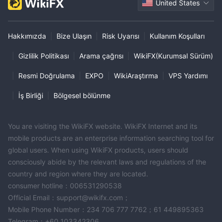
United States
Hakkımızda
|
Bize Ulaşın
|
Risk Uyarısı
|
Kullanım Koşulları
|
Gizlilik Politikası
|
Arama çağrısı
|
WikiFX(Kurumsal Sürüm)
|
Resmi Doğrulama
|
EXPO
|
WikiAraştırma
|
VPS Yardımı
|
İş Birliği
|
Bölgesel bölünme
You are visiting the WikiFX website. WikiFX Internet and its
mobile products are an enterprise information searching tool for
global users. When using WikiFX products, users should
consciously abide by the relevant laws and regulations of the
country and region where they are located.
consumer hotline：006531290538
Official Email：support@wikifx.com；
Mobile Phone Number：234 706 777 7762；61 449895363
Telegram：+60 103342306