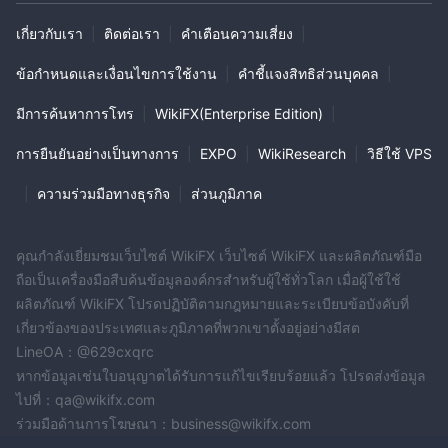
เกี่ยวกับเรา
|
ติดต่อเรา
|
คำเตือนความเสี่ยง
|
ข้อกำหนดและเงื่อนไขการใช้งาน
|
คำชี้แจงสิทธิส่วนบุคคล
|
มีการค้นหาการโทร
|
WikiFX(Enterprise Edition)
|
การยืนยันอย่างเป็นทางการ
|
EXPO
|
WikiResearch
|
วิธีใช้ VPS
|
ความร่วมมือทางธุรกิจ
|
ส่วนภูมิภาค
คุณกำลังเยี่ยมชมเว็บไซต์ WikiFX เว็บไซต์ WikiFX และผลิตภัณฑ์มือ
ถือเป็นเครื่องมือสืบค้นข้อมูลองค์กรสำหรับผู้ใช้ทั่วโลก เมื่อผู้ใช้ใช้
ผลิตภัณฑ์ WikiFX โปรดปฏิบัติตามกฎหมายและระเบียบข้อบังคับที่
เกี่ยวข้องของประเทศและภูมิภาคที่พวกเขาตั้งอยู่อย่างมีสต
LineOA：@629cxqrc
หากข้อมูลเช่นใบอนุญาตได้รับการแก้ไขเรียบร้อยแล้ว โปรดส่งข้อมูล
ไปที่：qa@wikifx.com
ร่วมมือด้านการโฆษณา：business@wikifx.com