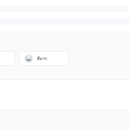
ดีมาก