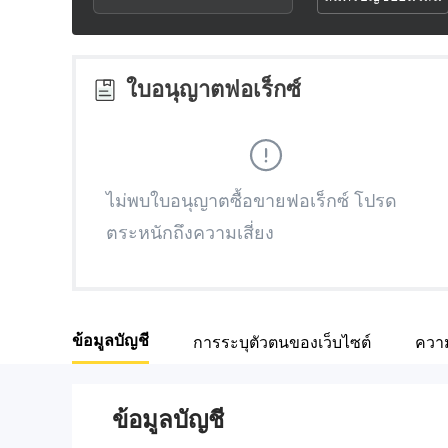
2
7
3
8
ใบอนุญาตฟอเร็กซ์
4
9
5
ไม่พบใบอนุญาตซื้อขายฟอเร็กซ์ โปรด
ตระหนักถึงความเสี่ยง
6
7
ข้อมูลบัญชี
การระบุตัวตนของเว็บไซต์
ความ
8
9
ข้อมูลบัญชี