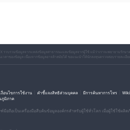
X รวบรวมข้อมูลจากแหล่งข้อมูลสาธารณะและข้อมูลจากผู้ใช้ แม้ว่าเราจะพยายามรักษาค
เวลาของข้อมูล เนื่องจากข้อมูลอาจล้าสมัยได้ ขอแนะนำให้นักลงทุนตรวจสอบรายละเอีย
|
|
|
งื่อนไขการใช้งาน
คำชี้แจงสิทธิส่วนบุคคล
มีการค้นหาการโทร
Wiki
นภูมิภาค
มือถือเป็นเครื่องมือสืบค้นข้อมูลองค์กรสำหรับผู้ใช้ทั่วโลก เมื่อผู้ใช้ใช้