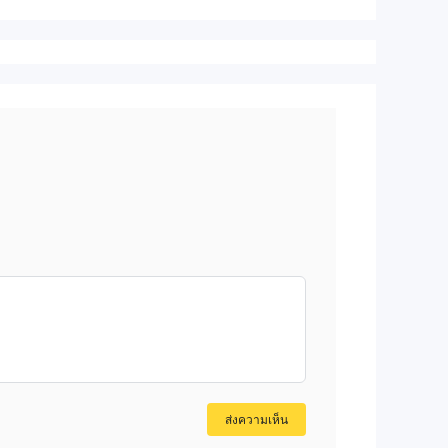
ส่งความเห็น