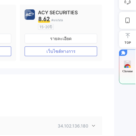
ACY SECURITIES
8.62
คะแนน
15-20ปี
การกำกับดูแล ออสเตรเลีย
รายละเอียด
arket Making (MM)
ใบอนุญาต Market Making (MM)
TOP
ใบอนุญาต MT4 แบบเต็ม
เว็บไซต์ทางการ
Chrome
34.102.136.180