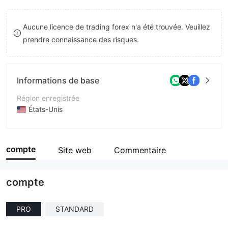
8
Aucune licence de trading forex n'a été trouvée. Veuillez
9
prendre connaissance des risques.
Informations de base
Région enregistrée
États-Unis
Période d'exploitation
2 à 5 ans
compte
Site web
Commentaire
Société
BACFX
compte
PRO
STANDARD