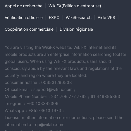
Appel de recherche
|
WikiFX(Edition d'entreprise)
|
Vérification officielle
|
EXPO
|
WikiResearch
|
Aide VPS
|
Coopération commerciale
|
Division régionale
You are visiting the WikiFX website. WikiFX Internet and its
mobile products are an enterprise information searching tool for
global users. When using WikiFX products, users should
consciously abide by the relevant laws and regulations of the
country and region where they are located.
consumer hotline：006531290538
Official Email：support@wikifx.com；
Mobile Phone Number：234 706 777 7762；61 449895363
Telegram：+60 103342306
Whatsapp：+852-6613 1970；
License or other information error corrections, please send the
information to：qa@wikifx.com