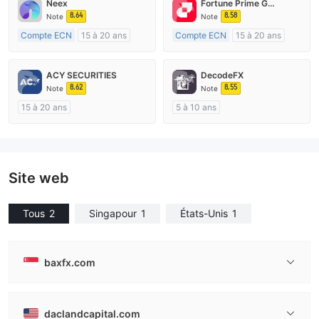
Neex
Fortune Prime Global
8.64
8.58
Note
Note
Compte ECN
15 à 20 ans
Compte ECN
15 à 20 ans
Réglementation de Australie
Réglementation de Australie
Market Making (MM)
Market Making (MM)
ACY SECURITIES
DecodeFX
Etiquette principale MT4
Etiquette principale MT4
8.62
8.55
Note
Note
15 à 20 ans
5 à 10 ans
Réglementation de Australie
Réglementation de Australie
Market Making (MM)
Market Making (MM)
Etiquette principale MT4
Etiquette principale MT4
Site web
Tous
2
Singapour
1
États-Unis
1
baxfx.com
daclandcapital.com