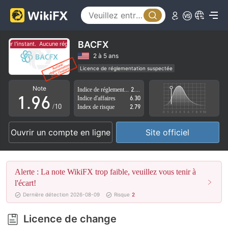
4
1
5
2
6
3
BACFX
ur l'instant.
Aucune réglementation pour l'instant.
7
4
2 à 5 ans
Licence de réglementation suspectée
0
8
5
Région d'affaires suspectée
Risque élevé potentiel
Note
Indice de réglementation
2.56
1
.
9
6
Indice d'affaires
6.30
/10
Index de risque
2.79
2
7
Ouvrir un compte en ligne
Site officiel
3
8
4
9
Alerte : La note WikiFX trop faible, veuillez vous tenir à
5
l'écart!
Dernière détection 2026-08-09
Risque
2
6
Licence de change
7