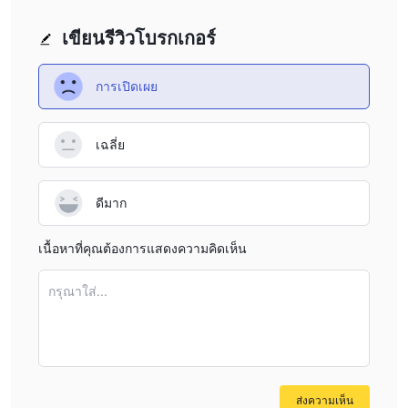
สรุป
เขียนรีวิวโบรกเกอร์
ขาดการควบคุมอย่างเป็นทางการ
Ultimate Market Trading
ใน
เพิ่มความเสี่ยง
เวลาเดียวกัน จำนวนเงินฝากขั้นต่ำของมันสูงมาก ซึ่ง
การเปิดเผย
ทางการเงิน
และเว็บไซต์ของมันไม่สามารถเข้าถึงได้ในขณะนี้ ด้วย
ข้อดังกล่าว แนะนำให้คุณระมัดระวังมากขึ้นเมื่อพิจารณาโบรกเกอร์นี้
เฉลี่ย
ดีมาก
เนื้อหาที่คุณต้องการแสดงความคิดเห็น
กรุณาใส่...
ส่งความเห็น