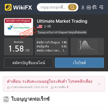
0
3
1
4
2
5
Ultimate Market Trading
ยังไม่มีการกำกับดูแล
3
6
2-5ปี
ใบอนุญาตในการกำกับดูแลกำลังถูกตั้งข้อสงสัย
0
4
7
กลุ่มธุรกิจที่ต้องสงสัย
คะแนน
ดัชนีการกำกับดูแล
1.80
ระวังความเสี่ยงอันตรายที่อาจจะซ่อนอยู่
1
.
5
8
ดัชนีธุรกิจ
5.92
/10
ดัชนีการจัดการความเสี่ยง
1.68
2
6
9
สมัครบัญชีออนไลน์
เว็บไซต์
3
7
4
8
คำเตือน: ระดับคะแนนอยู่ในระดับต่ำ โปรดหลีกเลี่ยง
5
9
2
การตรวจพบก่อนหน้า 2026-08-09
ความเสี่ยง
6
ใบอนุญาตฟอเร็กซ์
7