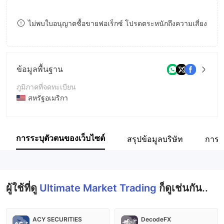
8
ไม่พบใบอนุญาตซื้อขายฟอเร็กซ์ โปรดตระหนักถึงความเสี่ยง
9
ข้อมูลพื้นฐาน
ภูมิภาคที่จดทะเบียน
สหรัฐอเมริกา
ระยะเวลาดำเนินการ
2-5ปี
การระบุตัวตนของเว็บไซต์
สรุปข้อมูลบริษัท
การเ
ชื่อบริษัท
Ultimate Market Trading
ผู้ใช้ที่ดู
Ultimate Market Trading
ก็ดูเช่นกัน..
ACY SECURITIES
DecodeFX