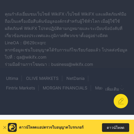
คุณกำลังเยี่ยมชมเว็บไซต์ WikiFX เว็บไซต์ WikiFX และผลิตภัณฑ์มือ
ถือเป็นเครื่องมือสืบค้นข้อมูลองค์กรสำหรับผู้ใช้ทั่วโลก เมื่อผู้ใช้ใช้
ผลิตภัณฑ์ WikiFX โปรดปฏิบัติตามกฎหมายและระเบียบข้อบังคับที่
เกี่ยวข้องของประเทศและภูมิภาคที่พวกเขาตั้งอยู่อย่างมีสต
LineOA：@629cxqrc
หากข้อมูลเช่นใบอนุญาตได้รับการแก้ไขเรียบร้อยแล้ว โปรดส่งข้อมูล
ไปที่：qa@wikifx.com
ร่วมมือด้านการโฆษณา：business@wikifx.com
Ultima
OLIVE MARKETS
NetDania
Fintrix Markets
MORGAN FINANCIALS
Maxpro365
เพิ่มเติม
JKV
FOREXimf
BITGER
Altai
Forex Titan Exchange
Advance Market Options
AnchorCapitalfx
Sowget.com
Live Traders
EliteFxPro
AMCC
Glamex Global
HFS
ดาวน์โหลดแอปตรวจใบอนุญาตโบรกเกอร์
ดาวน์โหลด