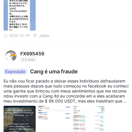
2022-10-19
Japão
FX695459
3-5 anos
Cang é uma fraude
Exposição
Eu não vou ficar parado e deixar esses indivíduos defraudarem
mais pessoas depois que tudo começou no facebook eu conheci
uma garota que brincou com meus sentimentos que me recome
ndou investir com a Cang ltd eu concordei em e eles aceitaram
meu investimento de $ 96.000 USDT, mas eles insistiram que nu
nca o receberam. Não foi até que o especialista em recuperação
AssetsClaimBack interveio para acabar com esse golpe e retorn
ar meu investimento. tenha cuidado Cang é só depois de fugir c
om o dinheiro dos investidores.