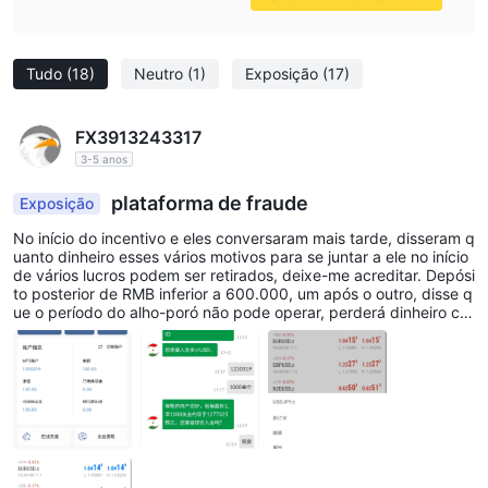
Tudo
(18)
Neutro
(1)
Exposição
(17)
FX3913243317
3-5 anos
plataforma de fraude
Exposição
No início do incentivo e eles conversaram mais tarde, disseram q
uanto dinheiro esses vários motivos para se juntar a ele no início
de vários lucros podem ser retirados, deixe-me acreditar. Depósi
to posterior de RMB inferior a 600.000, um após o outro, disse q
ue o período do alho-poró não pode operar, perderá dinheiro co
m o ouro, precisa pagar mais de 200.000 impostos desta vez, p
erceba que foi enganado, espero ver o futuro, não se deixe eng
anar para ser avisado