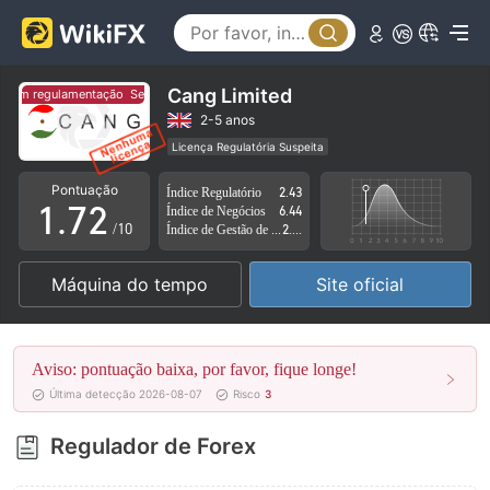
2
3
4
Cang Limited
em regulamentação
Sem regulamentação
5
0
2-5 anos
Licença Regulatória Suspeita
0
6
1
Região de negócios suspeita
Risco potencial alto
Pontuação
Índice Regulatório
2.43
1
.
7
2
Índice de Negócios
6.44
/10
Índice de Gestão de Risco
2.00
2
8
3
Máquina do tempo
Site oficial
3
9
4
4
5
Aviso: pontuação baixa, por favor, fique longe!
5
6
Última detecção 2026-08-07
Risco
3
6
7
Regulador de Forex
7
8