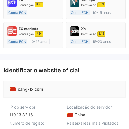
8.67
8.71
Pontuação
Pontuação
Conta ECN
Conta ECN
10-15 anos
Mais de 20 anos
Austrália Regulamento
Austrália Regulamento
Market Marketing (MM)
EC markets
XM
Market Marketing (MM)
Etiqueta principal MT4
9.24
9.12
Pontuação
Pontuação
Etiqueta principal MT4
Conta ECN
10-15 anos
Conta ECN
15-20 anos
Austrália Regulamento
Austrália Regulamento
Market Marketing (MM)
Market Marketing (MM)
Etiqueta principal MT4
Etiqueta principal MT4
Identificar o website oficial
cang-fx.com
IP do servidor
Localização do servidor
119.13.82.16
China
Número de registo
Países/áreas mais visitados