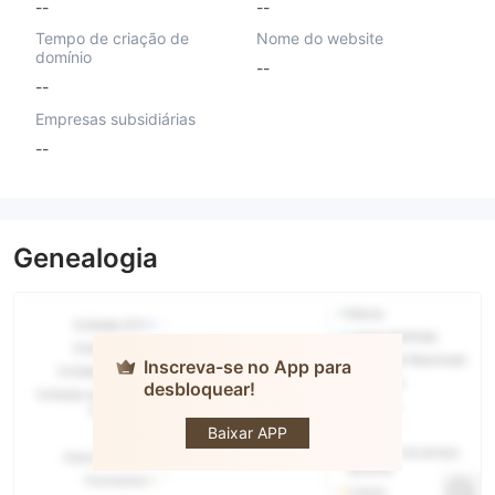
--
--
Tempo de criação de
Nome do website
domínio
--
--
Empresas subsidiárias
--
Genealogia
Inscreva-se no App para
desbloquear!
Cang
Limited
Baixar APP