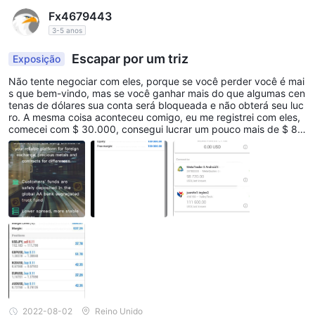
Fx4679443
3-5 anos
Escapar por um triz
Exposição
Não tente negociar com eles, porque se você perder você é mai
s que bem-vindo, mas se você ganhar mais do que algumas cen
tenas de dólares sua conta será bloqueada e não obterá seu luc
ro. A mesma coisa aconteceu comigo, eu me registrei com eles,
comecei com $ 30.000, consegui lucrar um pouco mais de $ 80.
000, depois solicito um saque de $ 40.000. Após minha solicitaç
ão de retirada, eles me pediram para "fornecer uma foto de alta
resolução minha (selfie) segurando seu documento de identidad
e com a data atual, Cang ltd e sua assinatura em uma folha de p
apel". Claro que fiz isso e eles aprovaram, no dia seguinte encon
trei minha conta bloqueada e nunca recebi a retirada aprovada,
depois que entrei em contato com eles Eles se recusam a desblo
quear minha conta e pagar meu lucro e não me explicaram nada
formulário de inscrição ao auxílio de reembolso de ativos . E agor
a estou informando a todos vocês para não serem enganados p
ela Cang ltd, me recuso a perder meu dinheiro para eles, procur
o ajuda.
2022-08-02
Reino Unido