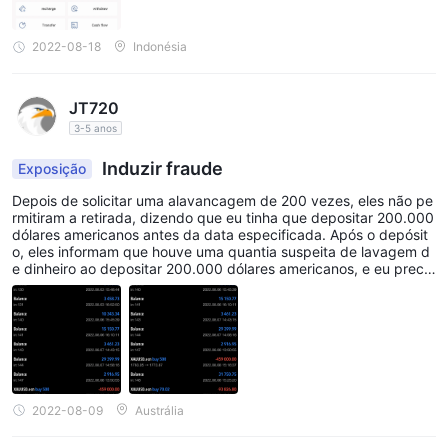
2022-08-18
Indonésia
JT720
3-5 anos
Induzir fraude
Exposição
Depois de solicitar uma alavancagem de 200 vezes, eles não pe
rmitiram a retirada, dizendo que eu tinha que depositar 200.000
dólares americanos antes da data especificada. Após o depósit
o, eles informam que houve uma quantia suspeita de lavagem d
e dinheiro ao depositar 200.000 dólares americanos, e eu precis
o fazer depósito de 30% do valor total, e então eles manipulam
nos bastidores, resultando na perda de todos os fundos
2022-08-09
Austrália