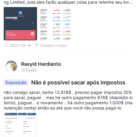
ng Limited, pois eles farão qualquer coisa para retenha seu inve
stimento e tente empurrá-lo para aumentar seus depósitos com
eles, meu conselho é que você evite completamente a Cang Limi
ted e seus representantes.
2022-08-19
Estados Unidos
Rasyid Hardianto
3-5 anos
Não é possível sacar após impostos
Exposição
não consigo sacar, tenho 13.818$ , preciso pagar impostos 20%
para sacar, paguei .. mas há outro pagamento 978$ (depósito in
terno), paguei .. e novamente .. há outro pagamento 1.000$ (ma
nutenção conta) então eu até que você não possa pagá-lo.