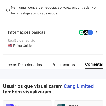
8
9
Nenhuma licença de negociação Forex encontrada. Por
favor, esteja atento aos riscos.
9
Informações básicas
Região de registo
Reino Unido
Anos de operação
2-5 anos
Comentar
Empresas Relacionadas
Funcionários
Empresa
DUSAS MARKET LTD.
Usuários que visualizaram
Cang Limited
também visualizaram..
FXT
vantage