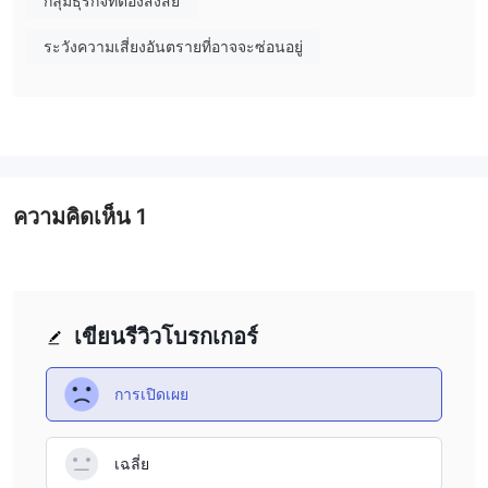
กลุ่มธุรกิจที่ต้องสงสัย
หลากหลายเครื่องมือการซื้อขายในตลาด
: ETDSSC มีการเสนอ
ระวังความเสี่ยงอันตรายที่อาจจะซ่อนอยู่
โอกาสในการซื้อขายในหลากหลายเครื่องมือ รวมถึงฟอเร็กซ์, เหรียญ
ทองคำ, น้ำมันดิบ, ดัชนี, และสกุลเงินดิจิตอล ซึ่งจะช่วยให้นักเทรดมีตัว
เลือกหลายอย่างในการลงทุนและการกระจายพอร์ต
การสนับสนุนหลายภาษา
: แพลตฟอร์มรองรับหลายภาษารวมถึง
อังกฤษ, จีนดั้งเดิม, จีนตัวย่อ, ญี่ปุ่น, เยอรมัน, ฝรั่งเศส, อาหรับ, เกาหลี,
ไทย, และรัสเซีย เพื่อตอบสนองความต้องการของลูกค้าทั่วโลก
ความคิดเห็น
1
ข้อเสีย:
ขาดการกำกับดูแล
: ETDSSC ดำเนินการโดยไม่ได้รับการกำกับดูแล
จากหน่วยงานทางการเงินใด ๆ ซึ่งเป็นเหตุให้เกิดความไม่แน่นอนเกี่ยว
กับความปลอดภัยและความน่าเชื่อถือของเงินลูกค้าและความเชื่อถือ
เขียนรีวิวโบรกเกอร์
โดยรวมของโบรกเกอร์
เว็บไซต์อย่างเป็นทางการไม่ใช้งาน
: เว็บไซต์อย่างเป็นทางการ
การเปิดเผย
ของ ETDSSC ยังไม่สามารถใช้งานได้ในขณะนี้ ทำให้เข้าถึงข้อมูล
และบริการที่สำคัญสำหรับลูกค้าที่สนใจเป็นไปได้ยาก
ข้อมูลจำกัด
: เราไม่สามารถหารายละเอียดที่น่าเชื่อถือเกี่ยวกับค่า
เฉลี่ย
ธรรมเนียม, คุณสมบัติของแพลตฟอร์ม, และการดำเนินการของ