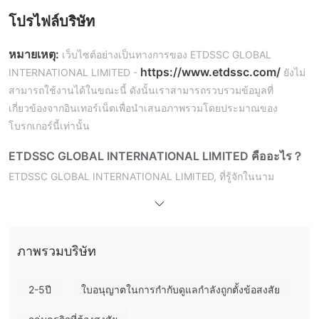
โปรไฟล์บริษัท
หมายเหตุ:
เว็บไซต์อย่างเป็นทางการของ ETDSSC GLOBAL
https://www.etdssc.com/
INTERNATIONAL LIMITED -
ยังไม่
สามารถใช้งานได้ในขณะนี้ ดังนั้นเราสามารถรวบรวมข้อมูลที่
เกี่ยวข้องจากอินเทอร์เน็ตเพื่อนำเสนอภาพรวมโดยประมาณของ
โบรกเกอร์นี้เท่านั้น
ETDSSC GLOBAL INTERNATIONAL LIMITED คืออะไร？
ETDSSC GLOBAL INTERNATIONAL LIMITED, ที่รู้จักในนาม
ETDSSC, ลงทะเบียนในสหราชอาณาจักรและก่อตั้งขึ้นในปี 2023 เป็น
โบรกเกอร์ฟอเร็กซ์ที่อ้างว่ามีการเสนอการซื้อขายในตลาดต่าง ๆ รวม
ถึงฟอเร็กซ์, เหรียญทองคำ, และสกุลเงินดิจิตอล
อย่างไรก็ตาม, ปัญหาที่น่ากังวลที่สุดคือเว็บไซต์อย่างเป็นทางการของ
ภาพรวมบริษัท
ETDSSC ยังไม่สามารถใช้งานได้ในขณะนี้ นอกจากนี้ยังไม่ได้รับการ
กำกับดูแลจากหน่วยงานทางการเงินใด ๆ
2-5ปี
ใบอนุญาตในการกำกับดูแลกำลังถูกตั้งข้อสงสัย
ข้อดีและข้อเสีย
ข้อดี: