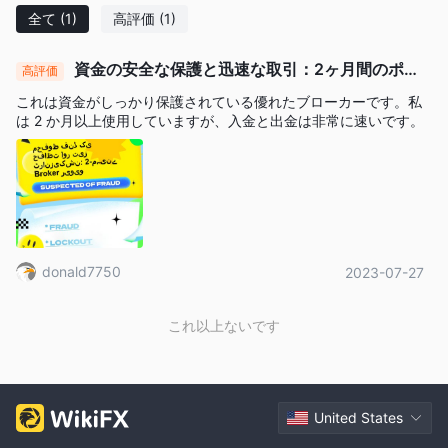
全て
(1)
高評価
(1)
います。
まとめ
資金の安全な保護と迅速な取引：2ヶ月間のポジ
高評価
ティブなブローカーレビュー
ETDSSC GLOBAL INTERNATIONAL LIMITEDは、さまざまな市
これは資金がしっかり保護されている優れたブローカーです。私
場で取引を提供する外国為替ブローカーとして位置づけられてい
は 2 か月以上使用していますが、入金と出金は非常に速いです。
ます。しかし、数多くの危険信号があり、外国為替取引にとって
リスキーな選択肢となっています。最も懸念される問題は、どの
金融機関からも規制を受けていないことです。さらに、ETDSSC
の公式ウェブサイトは現在機能していません。資金を保護し安全
な取引体験をするためには、ETDSSCとの取引を避け、信頼性の
ある規制された外国為替ブローカーを選ぶことをお勧めします。
donald7750
2023-07-27
よくある質問（FAQ）
これ以上ないです
Q: ETDSSC GLOBAL INTERNATIONAL LIMITEDは規制
されていますか？
A: いいえ、ETDSSC GLOBAL INTERNATIONAL LIMITEDは規制
されていません。
United States
Q: ETDSSC GLOBAL INTERNATIONAL LIMITEDはどの