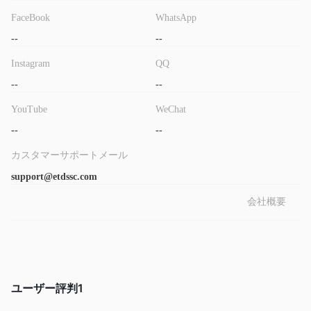
ETDSSC GLOBAL INTERNATIONAL LIMITEDは安全な
のか詐欺なのか？
FaceBook
WhatsApp
ETDSSC GLOBAL INTERNATIONAL LIMITEDは、規制の不足と
--
--
公式ウェブサイトの非活動のため、詐欺の可能性があります。
Instagram
QQ
規制当局の監督がないことは、クライアントの資金の安全性やブ
--
--
ローカーの信頼性について疑問を投げかけます。さらに、公式ウ
ェブサイトの非活動により、ブローカーに関する重要な情報にア
YouTube
WeChat
クセスすることが困難です。この透明性の欠如はリスクを示し、
--
--
ETDSSCとの取引に関連するリスクを示しています。
カスタマーサポートメール
取引商品
support@etdssc.com
ETDSSC GLOBAL INTERNATIONAL LIMITEDは、外国為替、貴
会社概要
金属、原油、指数、仮想通貨など、さまざまな取引商品で取引を
提供しています。これにより、トレーダーはポートフォリオ内で
の投資と分散化のための複数のオプションを選択できます。
カスタマーサービス
ユーザー評判
1
ETDSSC GLOBAL INTERNATIONAL LIMITEDは、
support@etdssc.comのメールでカスタマーサポートを提供して