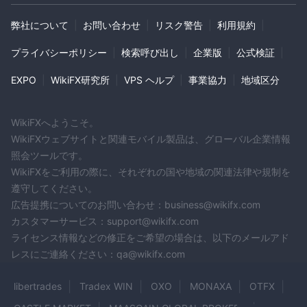
取引商品を提供していますか？
弊社について
|
お問い合わせ
|
リスク警告
|
利用規約
|
A: ETDSSC GLOBAL INTERNATIONAL LIMITEDは外国為替、貴
金属、原油、指数、仮想通貨で取引を提供しています。
プライバシーポリシー
|
検索呼び出し
|
企業版
|
公式検証
|
Q: ETDSSC GLOBAL INTERNATIONAL LIMITEDは安全
に使用できますか？
EXPO
|
WikiFX研究所
|
VPS ヘルプ
|
事業協力
|
地域区分
A: 規制の不足と公式ウェブサイトの非活動のため、ETDSSC
GLOBAL INTERNATIONAL LIMITEDは安全に使用できない可能性
WikiFXへようこそ。
があります。
WikiFXウェブサイトと関連モバイル製品は、グローバル企業情報
照会ツールです。
リスク警告
WikiFXをご利用の際に、それぞれの国や地域の関連法律や規制を
オンライン取引には重大なリスクが伴い、投資した資本をすべて
遵守してください。
失う可能性があります。すべてのトレーダーや投資家に適してい
広告提携についてのお問い合わせ：business@wikifx.com
るわけではありません。リスクを理解し、このレビューで提供さ
カスタマーサービス：support@wikifx.com
れる情報は、会社のサービスやポリシーの絶え間ない更新により
ライセンス情報などの修正をご希望の場合は、以下のメールアド
変更される可能性があることに注意してください。
レスにご連絡ください：qa@wikifx.com
また、このレビューが生成された日付も重要な要素となる場合が
あります。情報はその後変更されている可能性があるため、常に
libertrades
Tradex WIN
OXO
MONAXA
OTFX
会社と直接最新の情報を確認することを読者にお勧めします。こ