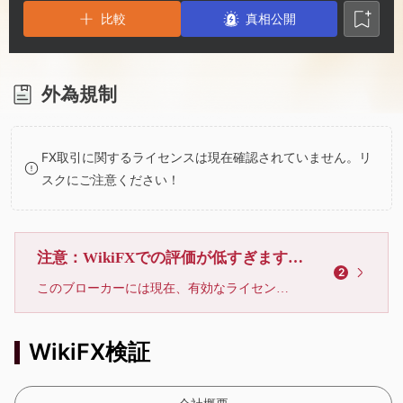
2
6
比較
真相公開
3
7
4
8
外為規制
5
9
FX取引に関するライセンスは現在確認されていません。リ
スクにご注意ください！
6
7
注意：WikiFXでの評価が低すぎます、利用しないでください
2
このブローカーには現在、有効なライセンスが確認されていません。リスクにご注意下さい！
8
WikiFX検証
9