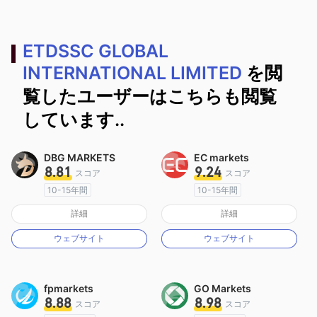
ETDSSC GLOBAL
INTERNATIONAL LIMITED
を閲
覧したユーザーはこちらも閲覧
しています..
DBG MARKETS
EC markets
8.81
9.24
スコア
スコア
10-15年間
10-15年間
オーストラリア規制
オーストラリア規制
詳細
詳細
マーケットメイキングライセンス（MM）
マーケットメイキングライセンス（MM）
ウェブサイト
ウェブサイト
MT4フルライセンス
MT4フルライセンス
fpmarkets
GO Markets
8.88
8.98
スコア
スコア