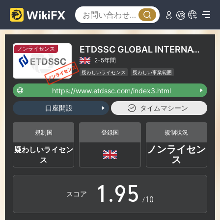
3
4
0
ETDSSC GLOBAL INTERNATIONAL LIMITED
ノンライセンス
2-5年間
5
1
疑わしいライセンス
疑わしい事業範囲
ハイリスクレベル
https://www.etdssc.com/index3.html
6
2
口座開設
タイムマシーン
7
3
規制国
登録国
規制状況
ノンライセン
疑わしいライセン
0
8
4
ス
ス
1
.
9
5
スコア
/10