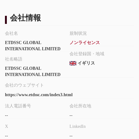
数、仮想通貨など、さまざまな取引商品で取引の機会を提供して
おり、トレーダーに複数の選択肢を提供しています。
会社情報
多言語サポート
：このプラットフォームは、英語、繁体字中国
語、簡体字中国語、日本語、ドイツ語、フランス語、アラビア
会社名
規制状況
語、韓国語、タイ語、ロシア語など、複数の言語をサポートして
おり、グローバルなクライアントに対応しています。
ETDSSC GLOBAL
ノンライセンス
INTERNATIONAL LIMITED
会社登録国・地域
デメリット：
社名略語
規制の不足
イギリス
：ETDSSCは、どの金融機関からも規制を受けてい
ETDSSC GLOBAL
ないため、クライアントの資金の安全性やブローカーの信頼性に
INTERNATIONAL LIMITED
関して不確実性が生じます。
会社のウェブサイト
公式ウェブサイトの非活動
：ETDSSCの公式ウェブサイトは
現在機能していないため、見込み客にとって重要な情報やサービ
https://www.etdssc.com/index3.html
スにアクセスすることが困難です。
法人電話番号
会社所在地
情報の制約
：ETDSSCの手数料、プラットフォームの特徴、運
--
--
営に関する信頼性のある詳細な情報を見つけることができませ
ん。
X
LinkedIn
--
--