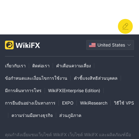
ค่าคอมมิชชั่นอ้างอิงระดับ 2: นอกเหนือจากค่าคอมมิชชั่นระดับ 1
Optionfx trade ยังมีค่าคอมมิชชั่นการอ้างอิงระดับ 2 ค่าคอมมิชชั่น
2%
การอ้างอิงระดับ 2 กำหนดไว้ที่
. ซึ่งหมายความว่าหากผู้อ้างอิงระดับ
1 ของคุณแนะนำบุคคลอื่นมาที่แพลตฟอร์ม และบุคคลนั้นกลายเป็นผู้
2%
ใช้ที่ลงทะเบียน คุณจะได้รับค่าคอมมิชชั่นเป็น
ตามกิจกรรมการซื้อ
ขายหรือเงินฝากของพวกเขา
United States
ค่าคอมมิชชั่นจากผู้อ้างอิงสามารถใช้เป็นวิธีสำหรับผู้ใช้ในการรับราย
ได้เพิ่มเติมโดยการอ้างอิงผู้อื่นไปยังแพลตฟอร์ม อย่างไรก็ตาม สิ่งสำคัญ
คือต้องเข้าใจข้อกำหนดและเงื่อนไขของโปรแกรมอ้างอิง รวมถึงข้อ
เกี่ยวกับเรา
|
ติดต่อเรา
|
คำเตือนความเสี่ยง
|
จำกัดหรือข้อกำหนดใดๆ เพื่อให้แน่ใจว่าคุณปฏิบัติตามกฎและรับค่า
ข้อกำหนดและเงื่อนไขการใช้งาน
|
คำชี้แจงสิทธิส่วนบุคคล
|
คอมมิชชั่นตามนั้น
มีการค้นหาการโทร
|
WikiFX(Enterprise Edition)
|
ฝาก & ถอน
Optionfx tradeเสนอวิธีการชำระเงินที่หลากหลายแก่ผู้ใช้ในการฝาก
การยืนยันอย่างเป็นทางการ
|
EXPO
|
WikiResearch
|
วิธีใช้ VPS
และถอนเงินบนแพลตฟอร์มของพวกเขา วิธีการชำระเงินที่ยอมรับ
|
ความร่วมมือทางธุรกิจ
|
ส่วนภูมิภาค
Bitcoin, Litecoin, BitcoinCash, Dash, Perfect
ได้แก่
Money, Advcash, Payeer, Ethereum และ Dogecoin
$100.
จำนวนเงินฝากขั้นต่ำที่ Optionfx trade เป็น
ซึ่งหมายความว่าผู้
คุณกำลังเยี่ยมชมเว็บไซต์ WikiFX เว็บไซต์ WikiFX และผลิตภัณฑ์มือ