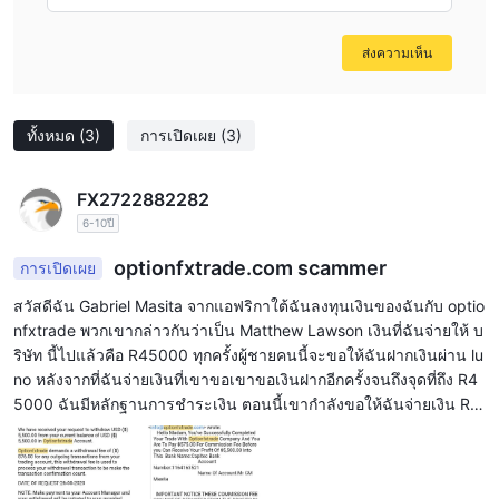
ได้รับการปรับปรุง
ส่งความเห็น
เป็น Optionfx trade ถูกกฎหมาย？
จากข้อมูลที่ให้มาปรากฏว่า Optionfx trade ไม่ได้รับการควบคุมโดย
หน่วยงานกำกับดูแลที่ถูกต้อง การขาดข้อมูลด้านกฎระเบียบที่ถูกต้อง
ทั้งหมด
(3)
การเปิดเผย
(3)
ทำให้เกิดความกังวลและบ่งชี้ถึงความเสี่ยงที่อาจเกิดขึ้น สิ่งสำคัญคือ
ต้องทราบว่าการซื้อขายกับโบรกเกอร์ที่ไม่ได้รับการควบคุมอาจทำให้
FX2722882282
นักลงทุนได้รับความเสี่ยงต่างๆ เช่น การฉ้อโกงที่อาจเกิดขึ้น การ
6-10ปี
คุ้มครองลูกค้าที่ไม่เพียงพอ และหนทางที่จำกัดในการขอความช่วยเหลือ
ในกรณีที่มีข้อพิพาทหรือปัญหาต่างๆ
optionfxtrade.com scammer
การเปิดเผย
นอกจากนี้ ชื่อบริษัทที่เกี่ยวข้องกับ Optionfx trade ระบุไว้ว่า “ 247
สวัสดีฉัน Gabriel Masita จากแอฟริกาใต้ฉันลงทุนเงินของฉันกับ optio
Fasterpay TRADE MINING TECHNOLOGIES LTD ” แพลตฟอร์มดัง
nfxtrade พวกเขากล่าวกันว่าเป็น Matthew Lawson เงินที่ฉันจ่ายให้ บ
กล่าวลงทะเบียนในเซเชลส์ตามข้อมูลที่ให้ไว้
ริษัท นี้ไปแล้วคือ R45000 ทุกครั้งผู้ชายคนนี้จะขอให้ฉันฝากเงินผ่าน lu
no หลังจากที่ฉันจ่ายเงินที่เขาขอเขาขอเงินฝากอีกครั้งจนถึงจุดที่ถึง R4
ตราสารตลาด
5000 ฉันมีหลักฐานการชำระเงิน ตอนนี้เขากำลังขอให้ฉันจ่ายเงิน R6
Optionfx tradeโฆษณาว่านำเสนอเครื่องมือการซื้อขายที่หลากหลาย
000 ซึ่งเขาอ้างว่าเป็นค่าจัดส่งเงินโปรดฉันต้องการความช่วยเหลือในก
ซึ่งประกอบด้วย cfds ในหุ้น ดัชนี ฟอเร็กซ์ ไบนารี และสกุลเงินดิจิทัล
ารกู้คืนเงินของฉันคืน
CFDs ของหุ้น:
1.
สัญญาซื้อขายส่วนต่าง (CFD) ช่วยให้นักเทรดเก็ง