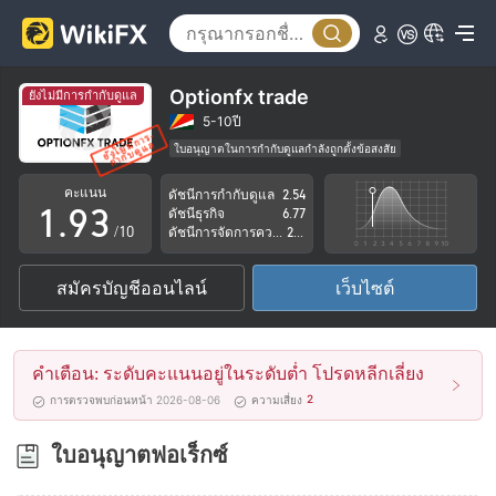
4
5
6
0
Optionfx trade
ยังไม่มีการกำกับดูแล
7
1
5-10ปี
ใบอนุญาตในการกำกับดูแลกำลังถูกตั้งข้อสงสัย
0
8
2
กลุ่มธุรกิจที่ต้องสงสัย
คะแนน
ดัชนีการกำกับดูแล
2.54
ระวังความเสี่ยงอันตรายที่อาจจะซ่อนอยู่
1
.
9
3
ดัชนีธุรกิจ
6.77
/10
ดัชนีการจัดการความเสี่ยง
2.64
2
4
สมัครบัญชีออนไลน์
เว็บไซต์
3
5
4
6
คำเตือน: ระดับคะแนนอยู่ในระดับต่ำ โปรดหลีกเลี่ยง
5
7
2
การตรวจพบก่อนหน้า 2026-08-06
ความเสี่ยง
6
8
ใบอนุญาตฟอเร็กซ์
7
9