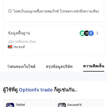
8
ไม่พบใบอนุญาตซื้อขายฟอเร็กซ์ โปรดตระหนักถึงความเสี่ยง
9
ข้อมูลพื้นฐาน
ภูมิภาคที่จดทะเบียน
เซเชลส์
ระยะเวลาดำเนินการ
5-10ปี
ความคิดเห็น
ระบุตัวตนของเว็บไซต์
สรุปข้อมูลบริษัท
ชื่อบริษัท
247 Fasterpay TRADE MINING TECHNOLOGIES LTD
ผู้ใช้ที่ดู
Optionfx trade
ก็ดูเช่นกัน..
TMGM
DecodeFX