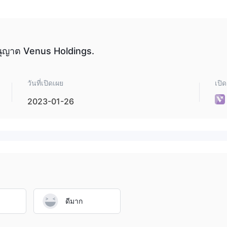
อนุญาต Venus Holdings.
วันที่เปิดเผย
เปิ
2023-01-26
ดีมาก