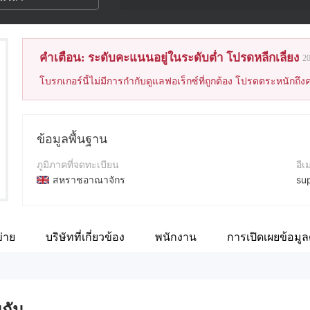
คำเตือน: ระดับคะแนนอยู่ในระดับต่ำ โปรดหลีกเลี่ยง
2
โบรกเกอร์นี้ไม่มีการกำกับดูแลฟอเร็กซ์ที่ถูกต้อง โปรดตระหนักถึงค
ข้อมูลพื้นฐาน
ภูมิภาคที่จดทะเบียน
อีเ
สหราชอาณาจักร
su
ระยะเวลาดำเนินการ
เบอ
2-5ปี
+4
่าย
บริษัทที่เกี่ยวข้อง
พนักงาน
การเปิดเผยข้อมู
ชื่อบริษัท
เว็
Venus Holdings
ht
นกัน..