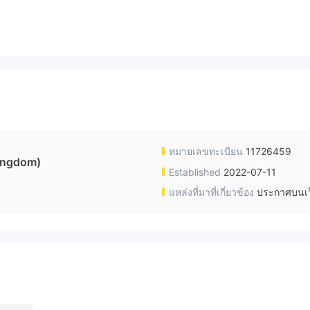
หมายเลขทะเบียน
11726459
ingdom)
Established
2022-07-11
แหล่งที่มาที่เกี่ยวข้อง
ประกาศบนเว