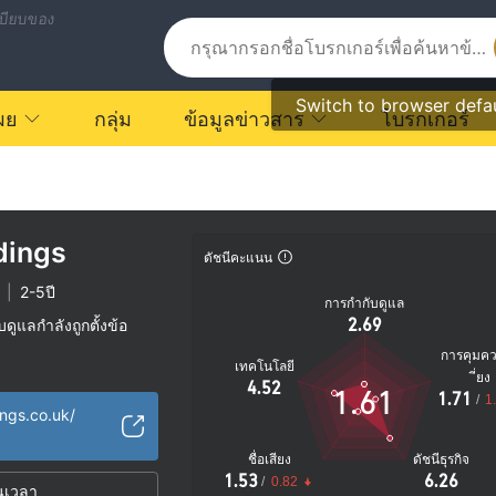
บียบของ
Switch to browser defa
ผย
กลุ่ม
ข้อมูลข่าวสาร
โบรกเกอร์
dings
ดัชนีคะแนน
|
2-5ปี
การกำกับดูแล
2.69
ูแลกำลังถูกตั้งข้อ
การคุมค
เทคโนโลยี
ัย
ี่ยง
4.52
1.61
1.71
ตรายที่อาจจะซ่อนอยู่
/
1
ings.co.uk/
ชื่อเสียง
ดัชนีธุรกิจ
1.53
6.26
/
0.82
นเวลา