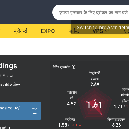
Switch to browser defa
य
ब्रोकर्स
EXPO
मार्केट
VPS
dings
रेटिंग सूचकांक
रेग्युलेटरी
2-5 साल
इंडेक्स
2.69
यावसायिक क्षेत्र
रिस्
प्रौद्योगि
मैनेजमे
की
इंडेक्
1.61
4.52
1.71
/
1
ings.co.uk/
प्रतिष्ठा
बिज़नेस इंडेक्स
1.53
6.26
/
0.81
म मशीन