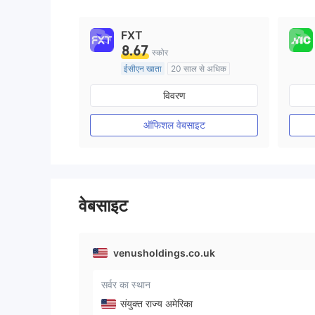
FXT
8.67
स्कोर
ईसीएन खाता
20 साल से अधिक
ऑस्ट्रेलिया विनियमन
विवरण
मार्केट मेकिंग (एमएम)
मुख्य-लेबल MT4
ऑफिशल वेबसाइट
वेबसाइट
venusholdings.co.uk
सर्वर का स्थान
संयुक्त राज्य अमेरिका