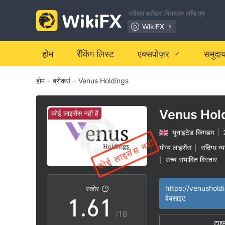
ग्लोबल ब्रोकर नियामक जाँच एप
0
WikiFX
1
होम
रैंकिंग लिस्ट
एक्सपोज़र
समुदा
होम
-
ब्रोकर्स
-
Venus Holdings
2
3
Venus Hol
कोई लाइसेंस नहीं हैं
यूनाइटेड किंगडम
|
4
योग्य लाइसेंस
संदिग्ध व्
|
उच्च संभावित विस्तार
|
0
5
0
https://venushold
स्कोर
1
.
6
1
वेबसाइट
/10
टाइ