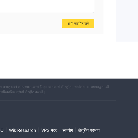
अभी सबमिट करे
 बनाए रखने का प्रयास करते हैं, हम जानकारी की पूर्णता, सटीकता या समयबद्धता की
 आधिकारिक स्रोतों से पुष्टि कर लें।
|
|
|
|
PO
WikiResearch
VPS मदद
सहयोग
क्षेत्रीय प्रभाग