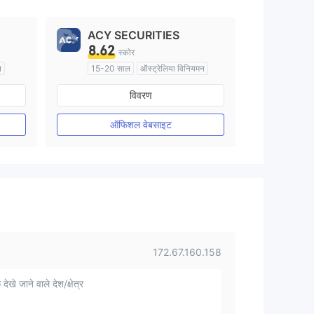
ACY SECURITIES
8.62
स्कोर
न
15-20 साल
ऑस्ट्रेलिया विनियमन
मार्केट मेकिंग (एमएम)
विवरण
मुख्य-लेबल MT4
ऑफिशल वेबसाइट
172.67.160.158
 देखे जाने वाले देश/क्षेत्र