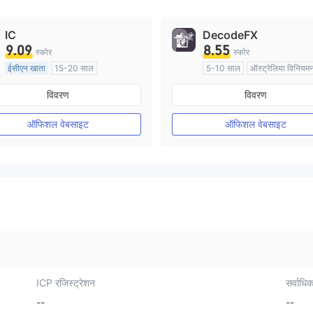
IC
DecodeFX
9.09
8.55
स्कोर
स्कोर
ईसीएन खाता
15-20 साल
5-10 साल
ऑस्ट्रेलिया विनियम
ऑस्ट्रेलिया विनियमन
मार्केट मेकिंग (एमएम)
विवरण
विवरण
मार्केट मेकिंग (एमएम)
मुख्य-लेबल MT4
मुख्य-लेबल MT4
ऑफिशल वेबसाइट
ऑफिशल वेबसाइट
ICP रजिस्ट्रेशन
सर्वाधिक
--
--