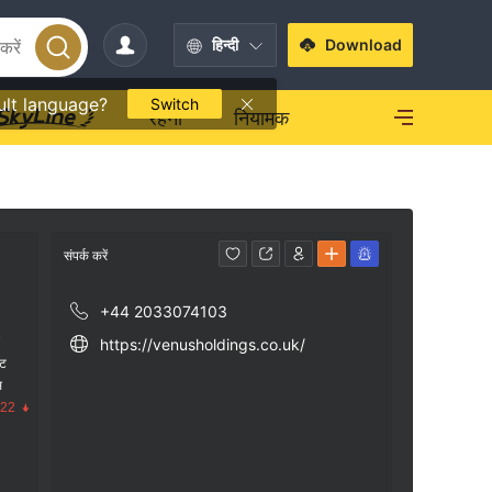
हिन्दी
Download
ult language?
Switch
रहना
नियामक
संपर्क करें
+44 2033074103
क
https://venusholdings.co.uk/
ंट
स
.22