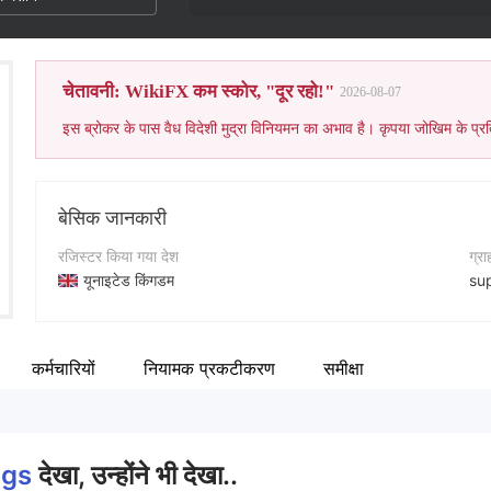
चेतावनी: WikiFX कम स्कोर, "दूर रहो!"
2026-08-07
इस ब्रोकर के पास वैध विदेशी मुद्रा विनियमन का अभाव है। कृपया जोखिम के प्रत
बेसिक जानकारी
रजिस्टर किया गया देश
ग्र
यूनाइटेड किंगडम
su
संचालन अवधि
कॉन्
2-5 साल
+4
कर्मचारियों
नियामक प्रकटीकरण
समीक्षा
कंपनी का नाम
कंप
Venus Holdings
ht
ngs
देखा, उन्होंने भी देखा..