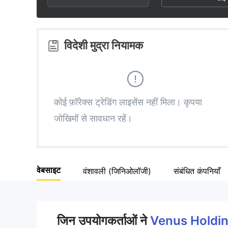
2
7
2
3
8
3
विदेशी मुद्रा नियामक
4
9
4
5
5
कोई फ़ॉरेक्स ट्रेडिंग लाइसेंस नहीं मिला। कृपया
जोखिमों से सावधान रहें।
6
6
7
7
वेबसाइट
वंशावली (जिनिओलॉजी)
संबंधित कंपनियाँ
8
8
9
9
जिन उपयोगकर्ताओं ने
Venus Holdi