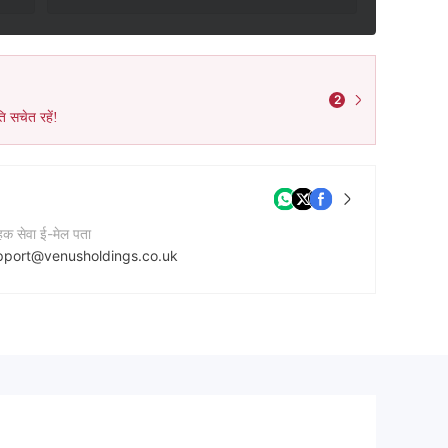
2
ि सचेत रहें!
ाहक सेवा ई-मेल पता
pport@venusholdings.co.uk
टेक्ट नंबर
42033074103
नी की वेबसाइट
tps://venusholdings.co.uk/