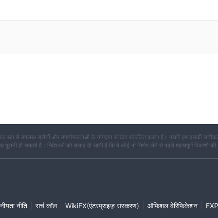
क रूप से उपलब्ध स्रोतों और उपयोगकर्ताओं के योगदान से डेटा संकलित करता है। यद्यपि हम इसकी सटीकता
कि यह पुरानी हो सकती है। निवेशकों को सलाह दी जाती है कि वे कोई भी निर्णय लेने से पहले महत्वपूर्ण विवरणों की
|
|
|
|
नीयता नीति
सर्च कॉल
WikiFX(एंटरप्राइज़ संस्करण)
ऑफिशल वेरिफिकेशन
EX