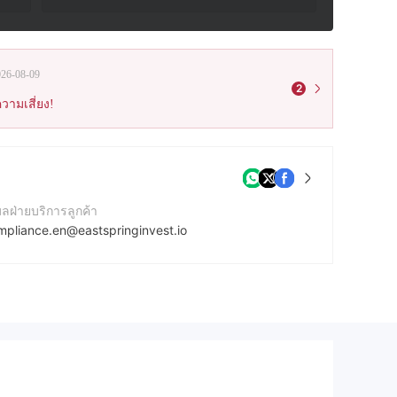
026-08-09
2
วามเสี่ยง!
มลฝ่ายบริการลูกค้า
mpliance.en@eastspringinvest.io
บไซต์ของบริษัท
ps://eastspringinvest.io/
ยู่บริษัท
8 Copthall, Roseau Valley, 00152 Commonwealth of Dominica