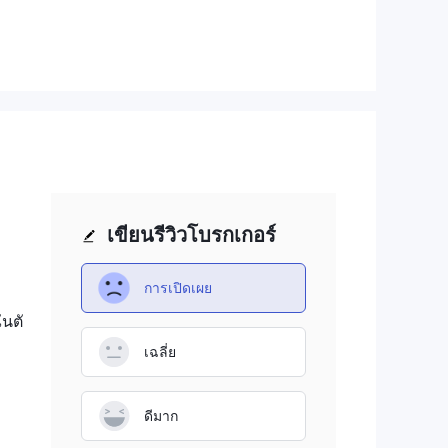
ได้
ย
เขียนรีวิวโบรกเกอร์
การเปิดเผย
ันตั
เฉลี่ย
์
ดีมาก
่