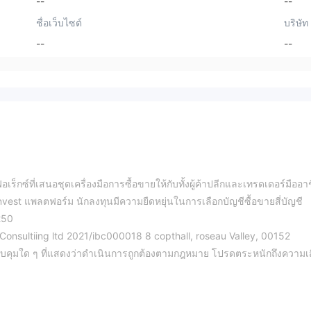
--
--
ชื่อเว็บไซต์
บริษัท
--
--
็กซ์ที่เสนอชุดเครื่องมือการซื้อขายให้กับทั้งผู้ค้าปลีกและเทรดเดอร์มืออา
ginvest แพลตฟอร์ม นักลงทุนมีความยืดหยุ่นในการเลือกบัญชีซื้อขายสี่บัญชี
$250
Consultiing ltd 2021/ibc000018 8 copthall, roseau Valley, 00152
บคุมใด ๆ ที่แสดงว่าดำเนินการถูกต้องตามกฎหมาย โปรดตระหนักถึงความเส
รการซื้อขายสี่ประเภท ได้แก่ การแลกเปลี่ยนเงินตราต่างประเทศ สินค้า