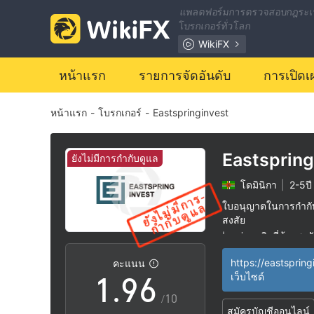
2
แพลตฟอร์มการตรวจสอบกฎระเ
โบรกเกอร์ทั่วโลก
3
0
WikiFX
4
1
หน้าแรก
รายการจัดอันดับ
การเปิดเ
หน้าแรก
-
โบรกเกอร์
-
Eastspringinvest
5
2
6
3
Eastspring
ยังไม่มีการกำกับดูแล
โดมินิกา
|
2-5ปี
7
4
ใบอนุญาตในการกำกับด
สงสัย
0
8
5
กลุ่มธุรกิจที่ต้องสงส
|
ระวังความเสี่ยงอัน
|
https://eastspring
คะแนน
1
.
9
6
เว็บไซต์
/10
สมัครบัญชีออนไลน์