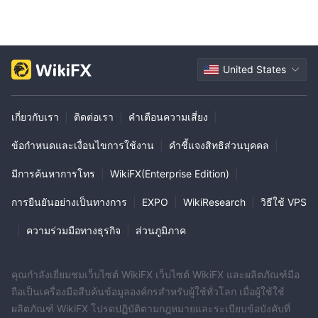
United States
เกี่ยวกับเรา
|
ติดต่อเรา
|
คำเตือนความเสี่ยง
|
ข้อกำหนดและเงื่อนไขการใช้งาน
|
คำชี้แจงสิทธิส่วนบุคคล
|
มีการค้นหาการโทร
|
WikiFX(Enterprise Edition)
|
การยืนยันอย่างเป็นทางการ
|
EXPO
|
WikiResearch
|
วิธีใช้ VPS
|
ความร่วมมือทางธุรกิจ
|
ส่วนภูมิภาค
คุณกำลังเยี่ยมชมเว็บไซต์ WikiFX เว็บไซต์ WikiFX และผลิตภัณฑ์มือ
ถือเป็นเครื่องมือสืบค้นข้อมูลองค์กรสำหรับผู้ใช้ทั่วโลก เมื่อผู้ใช้ใช้
ผลิตภัณฑ์ WikiFX โปรดปฏิบัติตามกฎหมายและระเบียบข้อบังคับที่