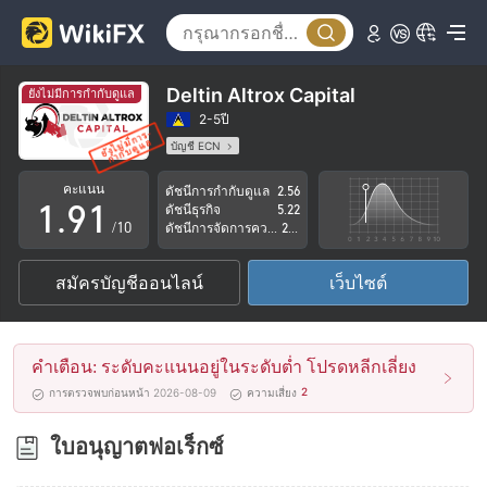
4
5
6
Deltin Altrox Capital
ยังไม่มีการกำกับดูแล
7
2-5ปี
บัญชี ECN
0
8
0
ใบอนุญาตในการกำกับดูแลกำลังถูกตั้งข้อสงสัย
คะแนน
ดัชนีการกำกับดูแล
2.56
กลุ่มธุรกิจที่ต้องสงสัย
1
.
9
1
ดัชนีธุรกิจ
5.22
ระวังความเสี่ยงอันตรายที่อาจจะซ่อนอยู่
/10
ดัชนีการจัดการความเสี่ยง
2.64
2
2
สมัครบัญชีออนไลน์
เว็บไซต์
3
3
4
4
คำเตือน: ระดับคะแนนอยู่ในระดับต่ำ โปรดหลีกเลี่ยง
5
5
2
การตรวจพบก่อนหน้า 2026-08-09
ความเสี่ยง
6
6
ใบอนุญาตฟอเร็กซ์
7
7