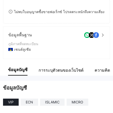
8
8
ไม่พบใบอนุญาตซื้อขายฟอเร็กซ์ โปรดตระหนักถึงความเสี่ยง
9
9
ข้อมูลพื้นฐาน
ภูมิภาคที่จดทะเบียน
เซนต์ลูเซีย
ระยะเวลาดำเนินการ
2-5ปี
ข้อมูลบัญชี
การระบุตัวตนของเว็บไซต์
ความคิดเห
ชื่อบริษัท
Deltin Altrox Capital Ltd
ข้อมูลบัญชี
VIP
ECN
ISLAMIC
MICRO