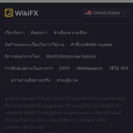
Investment ค่าธรรมเนียมขึ้นอยู่กับประเภทบัญชี ตัวอย่างเช่น สเปร
United States
ดสำหรับ EUR/USD มีดังนี้:
แพลตฟอร์มการซื้อขาย
เกี่ยวกับเรา
|
ติดต่อเรา
|
คำเตือนความเสี่ยง
|
MT4 (MetaTrader 4) และ MT5 (MetaTrader 5) สามารถใช้งานได้
กับ Ex Investment คุณสามารถใช้งานได้บนอุปกรณ์หลายรูปแบบ
ข้อกำหนดและเงื่อนไขการใช้งาน
|
คำชี้แจงสิทธิส่วนบุคคล
|
เช่น Windows, MAC, Android, และ iOS
มีการค้นหาการโทร
|
WikiFX(Enterprise Edition)
|
การยืนยันอย่างเป็นทางการ
|
EXPO
|
WikiResearch
|
วิธีใช้ VPS
|
ความร่วมมือทางธุรกิจ
|
ส่วนภูมิภาค
คุณกำลังเยี่ยมชมเว็บไซต์ WikiFX เว็บไซต์ WikiFX และผลิตภัณฑ์มือ
ถือเป็นเครื่องมือสืบค้นข้อมูลองค์กรสำหรับผู้ใช้ทั่วโลก เมื่อผู้ใช้ใช้
ผลิตภัณฑ์ WikiFX โปรดปฏิบัติตามกฎหมายและระเบียบข้อบังคับที่
เกี่ยวข้องของประเทศและภูมิภาคที่พวกเขาตั้งอยู่อย่างมีสต
LineOA：@629cxqrc