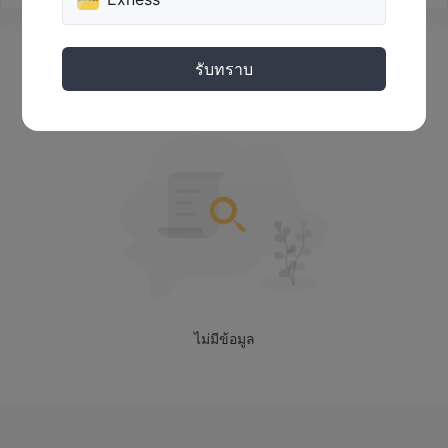
ฟอเร็กซ์, สินค้า, สกุลเงินดิจิตอล, ดัชนี,
7 กลุ่มสินทรัพย์ รวมถึง
หุ้น, โลหะ, และพันธบัตร
บริษัทนี้มีสินค้าซื้อขายกว่า 80 คู่สกุลเงินรวมถึงคู่สกุลเงินหลัก รอง
ข้อมูลข่าวสาร
รับทราบ
และเอ็กโซติก คุณสามารถลงทุนในสินค้าซื้อขายทองคำและเงินเงิน
อื่น ๆ เช่น ทองคำ, เงิน, น้ำมัน, และก๊าซธรรมชาติ คุณสามารถเข้า
ถึงสกุลเงินดิจิตอลยอดนิยมเช่น Bitcoin, Ethereum, และ Litecoin
บริษัทนี้ยังให้ดัชนีโลกสำคัญ เช่น S&P 500 และ DAX ผ่าน CFDs
ประเภทบัญชี
บางโบรกเกอร์ออนไลน์จะมีประเภทบัญชีต่างๆ ด้านบวกของวิธีนี้คือ
คุณอาจจะจ่ายค่าธรรมเนียมน้อยลงเมื่อคุณลงทุนมากขึ้น Ex
มาตรฐาน
Investment มีบัญชีการซื้อขายสดสองประเภท: บัญชี
และมาตรฐานพลัส
ต่ำ
ยอดฝากขั้นต่ำของสองประเภทบัญชีนี้คือ
สุดเพียง $10
และตัวเลือกการเลเวอเรจไม่จำกัด นอกจากนี้ยังไม่มี
ไม่มีข้อมูล
ค่าคอมมิชชั่นในการซื้อขายเงินตราต่างประเทศ ที่นี่ยังมีบัญชีเดโม
ให้ใช้งาน
Ex Investment ค่าธรรมเนียม
ค่าธรรมเนียมเป็นสิ่งสำคัญในการสร้างพอร์ตการลงทุน กับ Ex