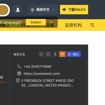
简体中文
下载WikiFX
lt language?
Switch
VPS
直播
监管机构
联系方式
曝光
+44 2045773996
https://axemarket.com/
指数
2 FREDERICK STREET KINGS CRO
.18
SS , LONDON, UNITED KINGDOM,
WC1X 0ND