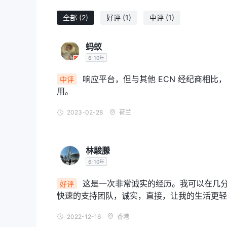
真实账户： Axe Market共提供 5 种账户类型
全部
(2)
好评
(1)
中评
(1)
$10,000、$25,000、$50,000、$100,000 和
提供的交易平台 Axe Market
蚂蚁
公司交易平台是自主研发的适合交易新手的平台。
6-10年
提供的杠杆 Axe Market
您找不到有关交易杠杆的信息 Axe Market的网站
响应平台，但与其他 ECN 经纪商相
中评
慎。
用。
出入金方式及费用
2023-02-28
荷兰
在存款和取款方面，像许多优秀的经纪人一样， Axe 
期、费用等的重要信息。可行的付款方式有 visa、mastercard
教育资源
林駿縢
没有教育版块 Axe Market网站。许多经纪商能
6-10年
知识的词汇表。这不是这种情况 Axe Market.
的客户支持 Axe Market
这是一次非常诚实的经历。我可以在几分
好评
以下是有关客户服务的详细信息。
快速的支持团队，诚实，直接，让我的生活更轻
语言：英语、法语
服务时间：24/7
2022-12-16
香港