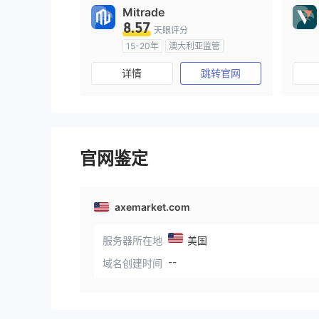
Mitrade
8.57
天眼评分
15-20年
澳大利亚监管
全牌照 (MM)
自研
详情
跳转官网
官网鉴定
axemarket.com
服务器所在地
美国
--
域名创建时间