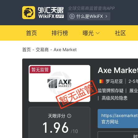
2
全球交易商监管查询APP
3
0
什么是WikiFX
4
1
首页
排行榜
曝光
社区
首页
-
交易商
-
Axe Market
5
2
6
3
Axe Marke
暂无监管
罗马尼亚
|
2-5
7
4
监管牌照存疑
展业
|
高级风险隐患
|
0
8
5
https://axemarke
天眼评分
1
.
9
6
官方网址
/10
时