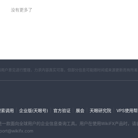
ON, UNITED KINGDOM, WC1X 0ND
没有更多了
不一定意味着该经纪人是安全的，您应该保持警惕以防止被骗。
开资料和用户意见进行整理，力求内容真实可靠，但部分信息可能随时间或来源更新而有所
|
|
|
|
|
搜索调用
企业版(天眼号)
官方验证
展会
天眼研究院
VPS使用
。
端产品是一款面向全球用户的企业信息查询工具。用户在使用WikiFX产品时
@wikifx.com
000 美元。