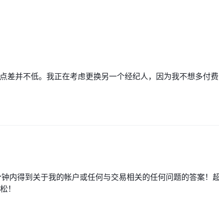
：青铜、白银、黄金、高级和白金。开立账户的最低存款额分别为
 $250,000。我们必须承认，开户门槛是 Axe Market要求很高。
。一些外汇经纪商提供高达 1:500 的杠杆，但建议新手对如此高的杠杆保持谨
比，点差并不低。我正在考虑更换另一个经纪人，因为我不想多付费
Market提供详细的表格，其中包含有关货币、付款方式、最低金额、到达
、maestro 和 banl transfer。
够提供各种教育资源，如视频课程、研讨会、电子书、相关文章、提供一些交易
钟内得到关于我的帐户或任何与交易相关的任何问题的答案！
松！