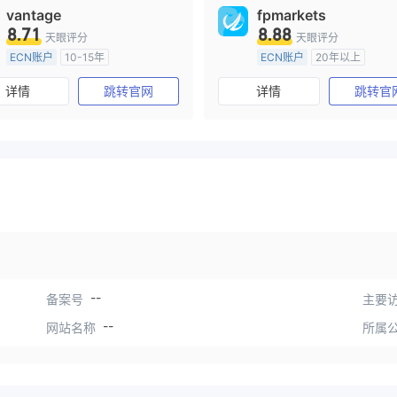
vantage
fpmarkets
8.71
8.88
天眼评分
天眼评分
ECN账户
10-15年
ECN账户
20年以上
澳大利亚监管
全牌照 (MM)
澳大利亚监管
全牌照 (MM
详情
跳转官网
详情
跳转官
主标MT4
主标MT4
--
备案号
主要访
--
网站名称
所属