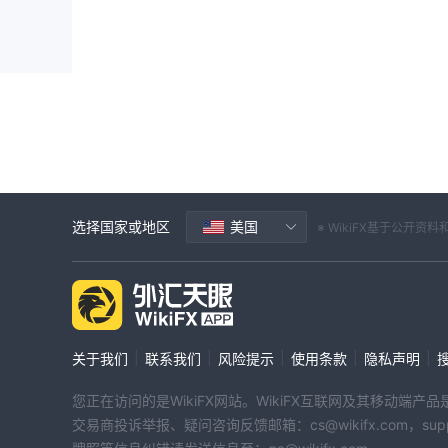
电话号码：+442045773996
地址：2 FREDERICK STREET KINGS CROSS , LOND
WikiFX用户曝光
目前我们还没有收到任何欺诈活动的报告。但是，这并
优点和缺点 Axe Market
优点：
许多仪器可用
缺点：
无有效监管
可用信息很少
选择国家或地区
美国
※ WikiFX基于公
存取款方式少
非 MT4/MT5
高初始存款金额
有关的常见问题 Axe Market
该经纪商监管良好吗？
|
|
|
|
|
关于我们
联系我们
风险提示
使用条款
隐私声明
不，它目前没有得到有效监管，建议您注意其潜在风险
您正在访问的是WikiFX网站。WikiFX互联网及其移动
我需要多少金额才能在该经纪商开户？
交易商投诉举报、疑问咨询反馈邮箱：cs@wikifx.com，support
在各种账户类型中，青铜账户的初始存款最低，为 100,