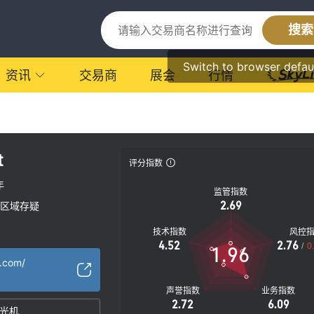
搜索
Switch to browser defau
资讯
交易商
展会
行情
t
评分指数
年
监管指数
2.69
区域存疑
技术指数
风控
4.52
2.76
/
0
1.96
t.com/
声誉指数
业务指数
2.72
6.09
光机