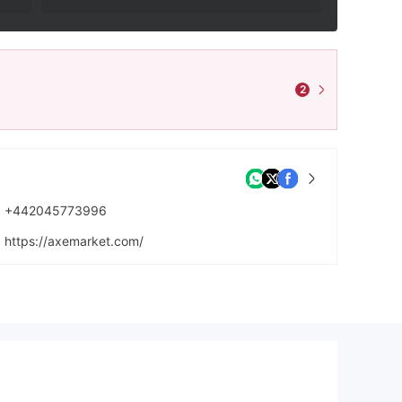
2
+442045773996
https://axemarket.com/
2 FREDERICK STREET KINGS CROSS , LONDON, UNITED KINGDOM, WC1X 0ND