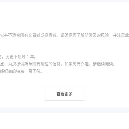
它并不适合所有交易者或投资者。请确保您了解所涉及的风险，并注意此
商，历史不超过 1 年。
点，为您提供简单而有条理的信息。如果您有兴趣，请继续阅读。
经纪商的特点一目了然。
... Axe Market允许客户访问范围广泛的交易市场。因此，初学者和
t.
查看更多
易成本，例如点差、佣金、掉期等。这些成本在计算盈亏时非常重要，应综合考
我们建议您花时间计算这些交易成本。
在没有亏损风险的情况下尝试金融市场。