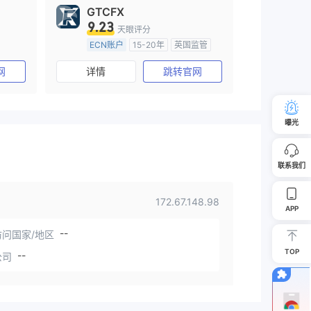
GTCFX
9.23
天眼评分
ECN账户
15-20年
英国监管
)
全牌照 (MM)
主标MT4
网
详情
跳转官网
曝光
联系我们
172.67.148.98
APP
--
问国家/地区
TOP
--
公司