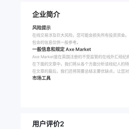
企业简介
风险提示
在线交易涉及巨大风险，您可能会损失所有投资资金。
包含的信息仅供一般参考。
一般信息和规定 Axe Market
Axe Market是在英国注册的不受监管的在线外汇经纪
在下面的文章中，我们将从各个方面分析该经纪人的特
在文章的最后，我们还将简要总结主要优缺点，让您对
市场工具
货币对、商品、金属、能源、加密货币、股票、差价合约...
验的交易者都可以找到他们想要交易的东西 Axe Marke
交易的点差和佣金 Axe Market
Axe Market没有在其网站上详细说明额外的交
而不是孤立地选择。如果你想交易 Axe Market，
账户类型 Axe Market
用户评价
2
模拟账户： Axe Market提供模拟账户，让您可以