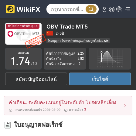
2
3
0
4
1
OBV Trade MT5
ยังไม่มีการกำกับดูแล
5
2
2-5ปี
ใบอนุญาตในการกำกับดูแลกำลังถูกตั้งข้อสงสัย
0
6
3
กลุ่มธุรกิจที่ต้องสงสัย
คะแนน
ดัชนีการกำกับดูแล
2.25
ระวังความเสี่ยงอันตรายที่อาจจะซ่อนอยู่
1
.
7
4
ดัชนีธุรกิจ
5.82
/10
ดัชนีการจัดการความเสี่ยง
2.18
2
8
5
สมัครบัญชีออนไลน์
เว็บไซต์
3
9
6
4
7
คำเตือน: ระดับคะแนนอยู่ในระดับต่ำ โปรดหลีกเลี่ยง
5
8
3
การตรวจพบก่อนหน้า 2026-08-09
ความเสี่ยง
6
9
ใบอนุญาตฟอเร็กซ์
7