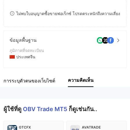
8
ไม่พบใบอนุญาตซื้อขายฟอเร็กซ์ โปรดตระหนักถึงความเสี่ยง
9
ข้อมูลพื้นฐาน
ภูมิภาคที่จดทะเบียน
ประเทศจีน
ระยะเวลาดำเนินการ
2-5ปี
ความคิดเห็น
การระบุตัวตนของเว็บไซต์
ชื่อบริษัท
OBV Trade MT5
ผู้ใช้ที่ดู
OBV Trade MT5
ก็ดูเช่นกัน..
GTCFX
AVATRADE