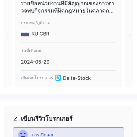
รายชื่อหน่วยงานที่มีสัญญาณของการตร
ราย
วจพบกิจกรรมที่ผิดกฎหมายในตลาดการ
ม่ม
เงิน DELTA-STOCK.NET.
ประเทศ/ภูมิภาค
ประเ
RU CBR
วันที่เปิดเผย
วันที
2024-05-29
20
Delta-Stock
เปิดเผยโบรกเกอร์
เปิด
เขียนรีวิวโบรกเกอร์
การเปิดเผย