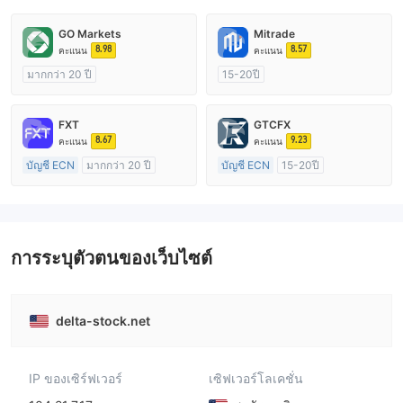
GO Markets
Mitrade
8.98
8.57
คะแนน
คะแนน
มากกว่า 20 ปี
15-20ปี
การกำกับดูแล ออสเตรเลีย
การกำกับดูแล ออสเตรเลีย
ใบอนุญาต Market Making (MM)
ใบอนุญาต Market Making (MM)
FXT
GTCFX
cTrader
การวิจัยตนเอง
8.67
9.23
คะแนน
คะแนน
บัญชี ECN
มากกว่า 20 ปี
บัญชี ECN
15-20ปี
การกำกับดูแล ออสเตรเลีย
การกำกับดูแล สหราชอาณาจักร
ใบอนุญาต Market Making (MM)
ใบอนุญาต Market Making (MM)
ใบอนุญาต MT4 แบบเต็ม
ใบอนุญาต MT4 แบบเต็ม
การระบุตัวตนของเว็บไซต์
delta-stock.net
IP ของเซิร์ฟเวอร์
เซิฟเวอร์โลเคชั่น