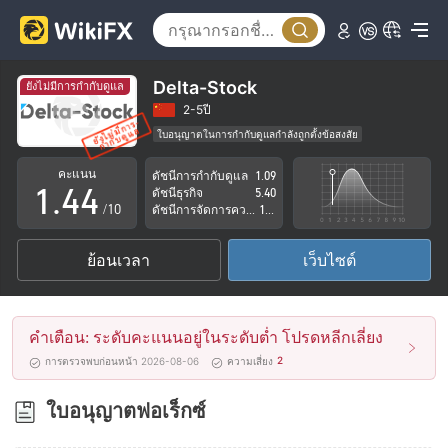
0
0
1
1
Delta-Stock
ยังไม่มีการกำกับดูแล
2
2
2-5ปี
ใบอนุญาตในการกำกับดูแลกำลังถูกตั้งข้อสงสัย
0
3
3
กลุ่มธุรกิจที่ต้องสงสัย
คะแนน
ดัชนีการกำกับดูแล
1.09
ระวังความเสี่ยงอันตรายที่อาจจะซ่อนอยู่
1
.
4
4
ดัชนีธุรกิจ
5.40
/10
ดัชนีการจัดการความเสี่ยง
1.16
2
5
5
ย้อนเวลา
เว็บไซต์
3
6
6
4
7
7
คำเตือน: ระดับคะแนนอยู่ในระดับต่ำ โปรดหลีกเลี่ยง
5
8
8
2
การตรวจพบก่อนหน้า 2026-08-06
ความเสี่ยง
6
9
9
ใบอนุญาตฟอเร็กซ์
7