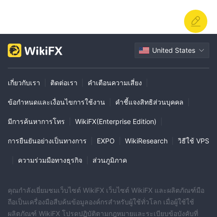
United States
เกี่ยวกับเรา
|
ติดต่อเรา
|
คำเตือนความเสี่ยง
|
ข้อกำหนดและเงื่อนไขการใช้งาน
|
คำชี้แจงสิทธิส่วนบุคคล
|
มีการค้นหาการโทร
|
WikiFX(Enterprise Edition)
|
การยืนยันอย่างเป็นทางการ
|
EXPO
|
WikiResearch
|
วิธีใช้ VPS
|
ความร่วมมือทางธุรกิจ
|
ส่วนภูมิภาค
คุณกำลังเยี่ยมชมเว็บไซต์ WikiFX เว็บไซต์ WikiFX และผลิตภัณฑ์มือ
ถือเป็นเครื่องมือสืบค้นข้อมูลองค์กรสำหรับผู้ใช้ทั่วโลก เมื่อผู้ใช้ใช้
ผลิตภัณฑ์ WikiFX โปรดปฏิบัติตามกฎหมายและระเบียบข้อบังคับที่