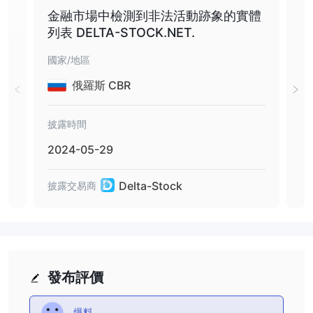
金融市場中檢測到非法活動跡象的實體
FC
列表 DELTA-STOCK.NET.
ck.
國家/地區
國家
俄羅斯 CBR
披露時間
披露
2024-05-29
20
Delta-Stock
披露交易商
披露
發布評價
爆料