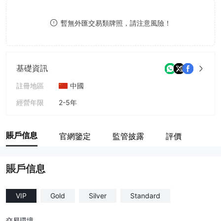
8
暫無外匯交易類牌照，請注意風險！
9
基礎資訊
註冊地區
中國
經營年限
2-5年
公司全稱
Delta-Stock
賬戶信息
官網鑒定
監管披露
評價
賬戶信息
VIP
Gold
Silver
Standard
交易環境
--