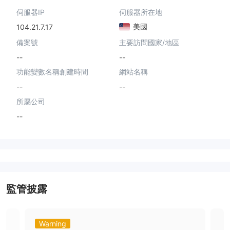
伺服器IP
伺服器所在地
美國
104.21.7.17
備案號
主要訪問國家/地區
--
--
功能變數名稱創建時間
網站名稱
--
--
所屬公司
--
監管披露
Warning
Da