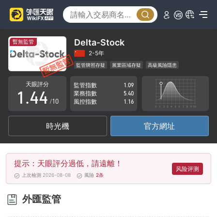
0
0
1
1
Delta-Stock
暫無監管
2
2
2-5年
監管牌照存疑
展業區域存疑
高級風險隱患
0
3
3
天眼評分
監管指數
1.09
1
.
4
4
業務指數
5.40
/10
風控指數
1.16
2
5
5
時光機
官方網址
3
6
6
4
7
7
提示：天眼評分過低，請遠離！
5
8
8
风险评测
上次檢測 2026-08-08
風險
2
条
6
9
9
外匯監管
7