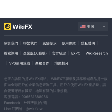
美国
關於我們
|
聯繫我們
|
風險提示
|
使用條款
|
隱私聲明
|
搜索調用
|
企業版(天眼號)
|
官方驗證
|
EXPO
|
WikiResearch
|
VPS使用幫助
|
商務合作
|
地區劃分
您正在訪問的是WikiFX網站。 WikiFX互聯網及其移動端產品是一款
面向全球用戶的企業信息查詢工具。用戶在使用WikiFX產品時，請
自覺遵守所在國家、地區有關的法律規範。
客服電話：006531388986
Facebook：外匯天眼(台灣)
Line 訂閱號：@wikifxtw