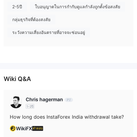
InstaForex India เป็นที่น่าเชื่อถือหรือไม่?
2-5ปี
ใบอนุญาตในการกำกับดูแลกำลังถูกตั้งข้อสงสัย
InstaForex India ได้รับใบอนุญาต (SIBA/L/14/1082) จาก BVI FSC
อย่างไรก็ตาม สถานะการกำกับดูแลของมันคือ "สงสัยว่าเป็นกลอน" ซึ่ง
กลุ่มธุรกิจที่ต้องสงสัย
แสดงว่าการดำเนินการภายใต้กรอบกฎหมายไม่ปลอดภัย
ระวังความเสี่ยงอันตรายที่อาจจะซ่อนอยู่
ฉันสามารถซื้อขายอะไรบน InstaForex India ได้บ้าง?
InstaForex India มีเครื่องมือการซื้อขายมากกว่า 300 รายการ รวมถึง
คู่สกุลเงิน หุ้น สินค้าอนาคต เหรียญทองคำ สินค้า และสกุลเงินดิจิตอล
นอกจากนี้ยังมีการซื้อขาย CFD ที่ครอบคลุมสินทรัพย์เช่นหุ้น พันธบัตร
และ ETFs
Wiki Q&A
ประเภทบัญชี
InstaForex India ให้บริการบัญชีหลากหลายประเภท เช่น บัญชี
มาตรฐาน บัญชี Eurica ฯลฯ นอกจากนี้ยังมีบัญชีไม่มีสว็อป (บัญชี
Chris hagerman
อิสลาม) บัญชีแยกแยะ ฯลฯ สำหรับนักเทรดที่มีความต้องการพิเศษ
1-2ปี
ประเภทบัญชีต่าง ๆ อาจแตกต่างกันในเงื่อนไขการเทรด ค่าธรรมเนียม
How long does InstaForex India withdrawal take?
การดำเนินการ เลเวอเรจ และด้านอื่น ๆ
WikiFX
คำตอบ
เลเวอเรจ