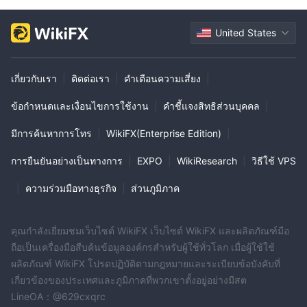
United States
เกี่ยวกับเรา
|
ติดต่อเรา
|
คำเตือนความเสี่ยง
|
ข้อกำหนดและเงื่อนไขการใช้งาน
|
คำชี้แจงสิทธิส่วนบุคคล
|
มีการค้นหาการโทร
|
WikiFX(Enterprise Edition)
|
การยืนยันอย่างเป็นทางการ
|
EXPO
|
WikiResearch
|
วิธีใช้ VPS
|
ความร่วมมือทางธุรกิจ
|
ส่วนภูมิภาค
คุณกำลังเยี่ยมชมเว็บไซต์ WikiFX เว็บไซต์ WikiFX และผลิตภัณฑ์มือ
ถือเป็นเครื่องมือสืบค้นข้อมูลองค์กรสำหรับผู้ใช้ทั่วโลก เมื่อผู้ใช้ใช้
ผลิตภัณฑ์ WikiFX โปรดปฏิบัติตามกฎหมายและระเบียบข้อบังคับที่
เกี่ยวข้องของประเทศและภูมิภาคที่พวกเขาตั้งอยู่อย่างมีสต
LineOA：@629cxqrc