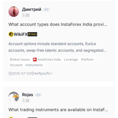
เดียวกับการฝากเงิน เวลาในการดำเนินการถอนเงินจะใช้เวลา
Дмитрий
ประมาณ 24 ชั่วโมง (ในบางกรณีอาจใช้เวลานานกว่านี้) ยอดถอนขั้น
1-2ปี
ต่ำคือ 50 ดอลลาร์ และยอดถอนสูงสุดคือ 200,000 ดอลลาร์ต่อวัน
What account types does InstaForex India provide?
การคัดลอกการเทรด
WikiFX
คำตอบ
ระบบ ForexCopy ของแพลตฟอร์มสนับสนุนฟังก์ชันการคัดลอกการ
เทรด นักเทรดสามารถเลือกนักเทรดที่มีประสบการณ์ตามเกณฑ์
Account options include standard accounts, Eurica
มากกว่า 20 รายการและคัดลอกการเทรดของพวกเขาโดยอัตโนมัติ ซึ่ง
accounts, swap-free Islamic accounts, and segregated
เหมาะสำหรับนักเทรดมือใหม่
accounts. Each type varies in terms of trading conditions
Broker Issues
InstaForex India
Leverage
Platform
and applicable fees.
Account
Instruments
โบนัส
2025-07-02
สหรัฐอเมริกา
InstaForex India ให้โบนัสการฝากเงินตั้งแต่ 30% ถึง 100% ตัวอย่าง
เช่น โบนัส 30% ไม่มีขีดจำกัดในจำนวนและสามารถได้รับกับทุกครั้งที่
ฝากเงิน โบนัส 55% ใช้ได้จนถึงวันที่กำหนด ไม่มีขีดจำกัดในจำนวน
และใช้กับบัญชีที่กำหนด โบนัส 100% สำหรับการฝากเงินครั้งแรก
Rojas
สูงสุด 2,000 ดอลลาร์ โบนัสไม่สามารถถอนได้ แต่กำไรสามารถถอน
1-2ปี
ได้อย่างอิสระ นอกจากนี้ โดยการเข้าร่วมกิจกรรมโบนัสคูปอง นักเทรด
What trading instruments are available on InstaForex India?
สามารถได้รับโบนัสโดยไม่ต้องลงทุน