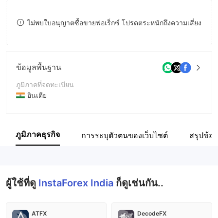
8
ไม่พบใบอนุญาตซื้อขายฟอเร็กซ์ โปรดตระหนักถึงความเสี่ยง
9
ข้อมูลพื้นฐาน
ภูมิภาคที่จดทะเบียน
อินเดีย
ระยะเวลาดำเนินการ
2-5ปี
ภูมิภาคธุรกิจ
การระบุตัวตนของเว็บไซต์
สรุปข้อม
ชื่อบริษัท
InstaForex India
ผู้ใช้ที่ดู
InstaForex India
ก็ดูเช่นกัน..
ATFX
DecodeFX