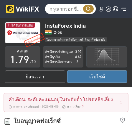
2
4
3
5
4
6
InstaForex India
ไม่ได้รับการยืนยัน
5
7
2-5ปี
ใบอนุญาตในการกำกับดูแลกำลังถูกตั้งข้อสงสัย
0
6
8
กลุ่มธุรกิจที่ต้องสงสัย
คะแนน
ดัชนีการกำกับดูแล
3.92
ระวังความเสี่ยงอันตรายที่อาจจะซ่อนอยู่
1
.
7
9
ดัชนีธุรกิจ
6.44
/10
ดัชนีการจัดการความเสี่ยง
2.15
2
8
ย้อนเวลา
เว็บไซต์
3
9
4
คำเตือน: ระดับคะแนนอยู่ในระดับต่ำ โปรดหลีกเลี่ยง
5
3
การตรวจพบก่อนหน้า 2026-08-06
ความเสี่ยง
6
ใบอนุญาตฟอเร็กซ์
7