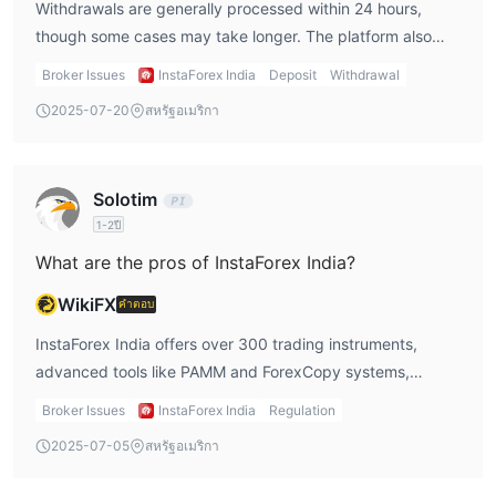
Withdrawals are generally processed within 24 hours,
แพลตฟอร์มให้เลือกตัวเลือกเลเวอเรจตั้งแต่ 1:1 ถึง 1:1000 เลเวอเรจสูง
though some cases may take longer. The platform also
สามารถขยายผลตอบแทนที่เป็นไปได้สำหรับนักลงทุน แต่ในเวลา
requires using the same method for both deposit and
Broker Issues
InstaForex India
Deposit
Withdrawal
เดียวกันก็เพิ่มความเสี่ยง
withdrawal.
2025-07-20
สหรัฐอเมริกา
แพลตฟอร์มการเทรด
InstaForex India ให้บริการ MT5 และแพลตฟอร์ม WebTrader ที่ช่วย
ให้ผู้ใช้สามารถเทรดโดยตรงในเบราว์เซอร์โดยไม่ต้องดาวน์โหลด
Solotim
ซอฟต์แวร์เพิ่มเติม นอกจากนี้ยังมีแอปพลิเคชันการเทรดบนมือถือที่ช่วย
1-2ปี
ให้นักลงทุนสามารถเทรดได้อย่างสะดวกสบายทุกเวลาและทุกที่
What are the pros of InstaForex India?
ฝากเงินและถอนเงิน
WikiFX
คำตอบ
InstaForex India รองรับวิธีการฝากเงินหลากหลายรูปแบบ รวมถึง
InstaForex India offers over 300 trading instruments,
ระบบชำระเงินแบบคลาสสิก การโอนเงินผ่านธนาคาร เครื่องชำระเงิน
advanced tools like PAMM and ForexCopy systems,
ธุรกรรมเงินสด รวมถึงหลายบัญชีอิเล็กทรอนิกส์ (เช่น Skrill, Neteller,
flexible leverage up to 1:1000, and 24/7 customer service.
AstroPay ฯลฯ) และสกุลเงินเสมือน (เช่น Bitcoin, USDT)
Broker Issues
InstaForex India
Regulation
It also provides multiple deposit bonuses and broad
กระบวนการฝากเงินสะดวกสบาย และบางวิธีสามารถทำให้เงินเข้า
2025-07-05
สหรัฐอเมริกา
platform compatibility.
บัญชีได้ทันที
โดยทั่วไปจะต้องใช้ระบบชำระเงินเดียวกันสำหรับการถอนเงินเช่น