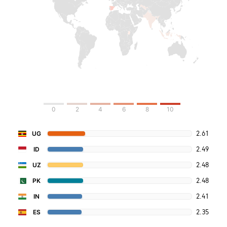
0
2
4
6
8
10
2.61
UG
2.49
ID
2.48
UZ
2.48
PK
2.41
IN
2.35
ES