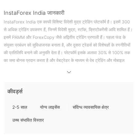
InstaForex India जानकारी
InstaForex India एक काफी विशिष्ट विदेशी मुद्रा ट्रेडिंग प्लेटफॉर्म है। इसमें 300
से अधिक ट्रेडिंग उपकरण हैं, जिनमें विदेशी मुद्रा, स्टॉक, क्रिप्टोकरेंसी आदि शामिल हैं।
इसमें PAMM और ForexCopy जैसे अद्वितीय ट्रेडिंग प्रणाली हैं। पहला फंड के
संयुक्त प्रबंधन को सुविधाजनक बनाता है, और दूसरा ट्रेडर्स को विशेषज्ञों के रणनीतियों
की प्रतिलिपि बनाने की अनुमति देता है। प्लेटफॉर्म इसके अलावा 30% से 100% तक
का जमा बोनस प्रदान करता है और वेबट्रेडर के माध्यम से वेब ट्रेडिंग और मोबाइल
ट्रेडिंग का समर्थन करता है।
लाभ और हानि
InstaForex India क्या विश्वसनीय है?
InstaForex India के पास बीवीआई एफएससी द्वारा जारी लाइसेंस
कीवर्ड्स
(SIBA/L/14/1082) है। हालांकि, इसकी नियामक स्थिति "संदिग्ध क्लोन" है, जो
इसका अर्थ है कि इसका नियामकीय ढांचे के भीतर ऑपरेशन सुरक्षित नहीं है।
2-5 साल
योग्य लाइसेंस
संदिग्ध व्यावसायिक क्षेत्र
InstaForex India पर मैं क्या ट्रेड कर सकता हूँ?
उच्च संभावित विस्तार
InstaForex India 300 से अधिक ट्रेडिंग उपकरण प्रदान करता है, जिनमें मुद्रा
जोड़ी, स्टॉक, भविष्य, प्रमुद्रा, कमोडिटीज, और क्रिप्टोकरेंसी आदि शामिल हैं। इसके