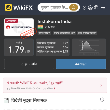
2
4
3
5
4
6
InstaForex India
असत्यापित
5
7
2-5 साल
योग्य लाइसेंस
संदिग्ध व्यावसायिक क्षेत्र
उच्च संभावित विस्तार
0
6
8
स्कोर
नियामक सूचकांक
3.92
1
.
7
9
व्यापार सूचकांक
6.44
/10
जोखिम प्रबंधन सूचकांक
2.15
2
8
टाइम मशीन
वेबसाइट
3
9
4
चेतावनी: WikiFX कम स्कोर, "दूर रहो!"
5
पिछला डिटेक्शन 2026-08-09
जोखिम
3
6
विदेशी मुद्रा नियामक
7