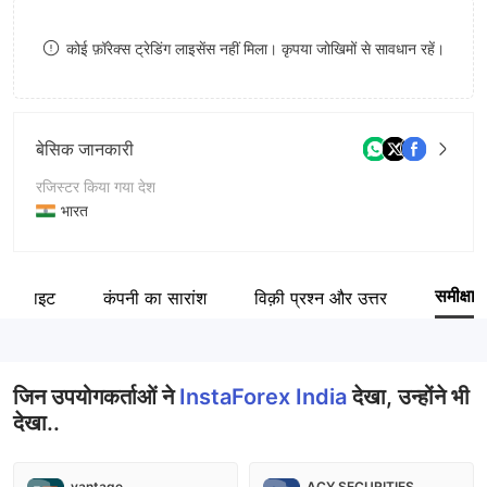
8
कोई फ़ॉरेक्स ट्रेडिंग लाइसेंस नहीं मिला। कृपया जोखिमों से सावधान रहें।
9
बेसिक जानकारी
रजिस्टर किया गया देश
भारत
संचालन अवधि
2-5 साल
समीक्षा
वेबसाइट
कंपनी का सारांश
विक़ी प्रश्न और उत्तर
कंपनी का नाम
InstaForex India
जिन उपयोगकर्ताओं ने
InstaForex India
देखा, उन्होंने भी
देखा..
vantage
ACY SECURITIES