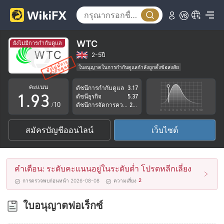
4
5
6
0
WTC
ยังไม่มีการกำกับดูแล
7
1
2-5ปี
ใบอนุญาตในการกำกับดูแลกำลังถูกตั้งข้อสงสัย
0
8
2
กลุ่มธุรกิจที่ต้องสงสัย
คะแนน
ดัชนีการกำกับดูแล
3.17
ระวังความเสี่ยงอันตรายที่อาจจะซ่อนอยู่
1
.
9
3
ดัชนีธุรกิจ
5.37
/10
ดัชนีการจัดการความเสี่ยง
2.63
2
4
สมัครบัญชีออนไลน์
เว็บไซต์
3
5
4
6
คำเตือน: ระดับคะแนนอยู่ในระดับต่ำ โปรดหลีกเลี่ยง
5
7
2
การตรวจพบก่อนหน้า 2026-08-08
ความเสี่ยง
6
8
ใบอนุญาตฟอเร็กซ์
7
9