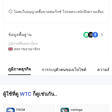
8
ไม่พบใบอนุญาตซื้อขายฟอเร็กซ์ โปรดตระหนักถึงความเสี่ยง
9
ข้อมูลพื้นฐาน
ภูมิภาคที่จดทะเบียน
สหราชอาณาจักร
ระยะเวลาดำเนินการ
2-5ปี
ภูมิภาคธุรกิจ
การระบุตัวตนของเว็บไซต์
ความคิด
ชื่อบริษัท
WTC Network
ผู้ใช้ที่ดู
WTC
ก็ดูเช่นกัน..
FXCM
vantage