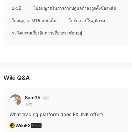
ขณะนี้ไม่มี
ขั้นต่ำเพียง $50) ผ่านแพลตฟอร์ม mt5 อย่างไรก็ตามมัน
2-5ปี
ใบอนุญาตในการกำกับดูแลกำลังถูกตั้งข้อสงสัย
ข้อบังคับที่ถูกต้อง
. โปรดระวังความเสี่ยง!
ในบทความต่อไปนี้ เราจะวิเคราะห์ลักษณะของโบรกเกอร์นี้จากแง่มุม
ใบอนุญาต MT5 แบบเต็ม
โบร์กเกอร์ในภูมิภาค
ต่างๆ โดยให้ข้อมูลที่เรียบง่ายและเป็นระเบียบแก่คุณ หากคุณสนใจ
โปรดอ่านต่อ ในตอนท้ายของบทความ เราจะสรุปสั้น ๆ เพื่อให้คุณ
ระวังความเสี่ยงอันตรายที่อาจจะซ่อนอยู่
เข้าใจลักษณะของโบรกเกอร์ได้อย่างรวดเร็ว
ข้อเสียข้อดี
FXLINKโบรกเกอร์ทางเลือก
มีโบรกเกอร์ทางเลือกมากมาย FXLINK ขึ้นอยู่กับความต้องการและ
Wiki Q&A
ความชอบเฉพาะของเทรดเดอร์ ตัวเลือกยอดนิยมบางอย่าง ได้แก่ :
OctaFX
: โบรกเกอร์ที่มีชื่อเสียงเป็นที่รู้จักในด้านเงื่อนไขการเทรดที่
แข่งขันได้และแพลตฟอร์มที่เป็นมิตรกับผู้ใช้ ทำให้เป็นตัวเลือกที่น่าเชื่อ
Sam35
ถือสำหรับเทรดเดอร์ทุกระดับ
1-2ปี
วินด์เซอร์โบรกเกอร์
: โบรกเกอร์ที่เป็นที่ยอมรับและมีชื่อเสียงในด้าน
What trading platform does FXLINK offer?
บริการลูกค้าส่วนบุคคลและตราสารทางการเงินที่หลากหลาย ทำให้
WikiFX
เป็นตัวเลือกที่ต้องการสำหรับผู้ค้าที่ต้องการประสบการณ์การซื้อขายที่
คำตอบ