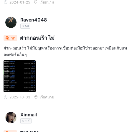
2024-01-25
เวียดนาม
เมตาเทรดเดอร์ 5 (MT5)
FXLINKให้ผู้ค้าด้วย
แพลตฟอร์มที่มีอยู่ใน
อุปกรณ์ต่างๆ เพื่อประสบการณ์การซื้อขายที่ราบรื่นและหลากหลาย ผู้
Raven4048
เดสก์ทอป
ค้าสามารถเข้าถึง MT5 บน
นำเสนออินเทอร์เฟซที่มี
3-5ปี
คุณลักษณะหลากหลายพร้อมเครื่องมือสร้างแผนภูมิขั้นสูง ตัวบ่งชี้ทาง
เทคนิค และความสามารถในการซื้อขายอัตโนมัติผ่าน Expert
ฝากถอนเร็ว ไม่
ดีมาก
แม็ค
Advisors (EAs) นอกจากนี้ แพลตฟอร์ม MT5 ยังเข้ากันได้กับ
ฝาก-ถอนเร็ว ไม่มีปัญหาเรื่องการเชื่อมต่อเมื่อมีข่าวออกมาเหมือนกับแพ
อุปกรณ์ที่จัดไว้สำหรับผู้ใช้ Apple ที่ต้องการโซลูชันการซื้อขายที่เชื่อ
ลตฟอร์มอื่นๆ
ถือได้และมีประสิทธิภาพ
iOS
สำหรับเทรดเดอร์ที่กำลังเดินทาง FXLINK เสนอ mt5 สำหรับทั้งคู่
และ Android
อุปกรณ์ที่ช่วยให้พวกเขาสามารถซื้อขายได้ทุกที่ทุก
เวลาด้วยการเข้าถึงตลาดตลอด 24 ชั่วโมงทุกวัน แอปมือถือ MT5 มีอิน
เทอร์เฟซที่เป็นมิตรกับผู้ใช้ ข้อมูลตลาดแบบเรียลไทม์ และการวางคำ
สั่งในคลิกเดียว ทำให้มั่นใจได้ถึงประสบการณ์การซื้อขายที่ราบรื่นและ
2025-10-03
เวียดนาม
ใช้งานง่ายบนสมาร์ทโฟนและแท็บเล็ต
ด้วย mt5 ที่มีอยู่ในหลายแพลตฟอร์ม FXLINK มีจุดมุ่งหมายเพื่อให้ผู้ค้ามี
Xinmail
ความยืดหยุ่นในการเลือกอุปกรณ์ที่ต้องการสำหรับการซื้อขายและ
6-10ปี
เชื่อมต่อกับตลาดตลอดเวลา
ดูตารางเปรียบเทียบแพลตฟอร์มการซื้อขายด้านล่าง: