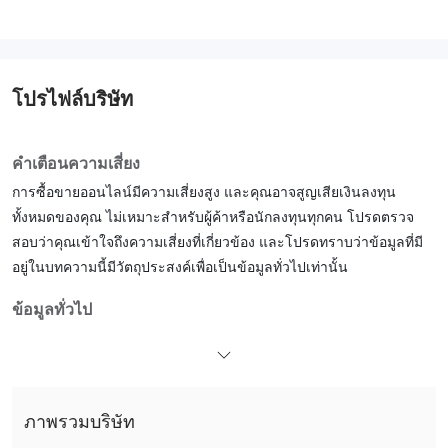
โปรไฟล์บริษัท
คำเตือนความเสี่ยง
การซื้อขายออนไลน์มีความเสี่ยงสูง และคุณอาจสูญเสียเงินลงทุน
ทั้งหมดของคุณ ไม่เหมาะสำหรับผู้ค้าหรือนักลงทุนทุกคน โปรดตรวจ
สอบว่าคุณเข้าใจถึงความเสี่ยงที่เกี่ยวข้อง และโปรดทราบว่าข้อมูลที่มี
อยู่ในบทความนี้มีวัตถุประสงค์เพื่อเป็นข้อมูลทั่วไปเท่านั้น
ข้อมูลทั่วไป
คืออะไร FXLINK ？
FXLINKเป็นโบรกเกอร์หลายสินทรัพย์ที่จดทะเบียนในสหราชอาณาจักร
นำเสนอเครื่องมือการซื้อขายที่หลากหลายพร้อมเงื่อนไขการซื้อขายที่
ภาพรวมบริษัท
น่าทึ่ง (เลเวอเรจที่ยืดหยุ่นสูงถึง 1:5000, สเปรดกว้างจาก 20 จุด, ฝาก