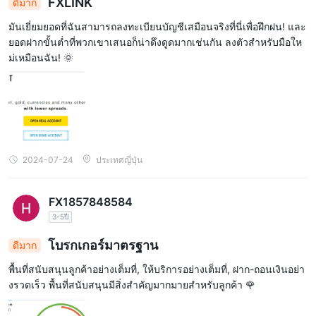
FXLINK
ดีมาก
การฝากและถอนเงิน
มันเยี่ยมยอดที่ฉันสามารถลงทะเบียนบัญชีเสมือนจริงที่นี่เพื่อฝึกฝน! และ
ยอดฝากขั้นต่ำที่พวกเขาเสนอก็น่าดึงดูดมากเช่นกัน ลงตัวสำหรับมือให
FXLINKนำเสนอตัวเลือกการฝากและถอนเงินที่สะดวกและตรงไปตรง
ม่เหมือนฉัน! 🌞
การ
มาสำหรับลูกค้า ผู้ค้าสามารถเติมเงินในบัญชีของพวกเขาโดยใช้
โอนเงินผ่านธนาคารหรือบัตรเครดิต/เดบิต
ไม่มีค่า
, กับ
ธรรมเนียมในการฝากหรือถอนเงิน
ข้อกำหนดเงินฝาก
. เดอะ
ขั้นต่ำในการเปิดบัญชีคือ $50
.
FXLINKเงินฝากขั้นต่ำเทียบกับโบรกเกอร์อื่นๆ
2024-07-24
ประเทศญี่ปุ่น
คำขอถอนเงิน
นายหน้ารับประกันเวลาดำเนินการที่รวดเร็วสำหรับ
โดยมีเป้าหมายให้เสร็จสิ้นภายในหนึ่งวันทำการ
. อย่างไรก็ตาม
FX1857848584
เวลาที่เงินใช้ในการเข้าบัญชีธนาคารของลูกค้าอาจแตกต่างกันไปขึ้น
3-5ปี
โดยทั่วไปการถอนเงินผ่านธนาคารจะ
อยู่กับนโยบายของธนาคาร
ใช้เวลา 3-7 วันทำการเพื่อให้สะท้อนในบัญชีของลูกค้า ใน
โบรกเกอร์มาตรฐาน
ดีมาก
ขณะที่การถอนบัตรเครดิต/เดบิตอาจใช้เวลาถึง 8 วันทำการ
.
พื้นที่สนับสนุนลูกค้าอย่างเต็มที่, ให้บริการอย่างเต็มที่, ฝาก-ถอนเงินอย่า
บริการลูกค้า
งรวดเร็ว พื้นที่สนับสนุนมีสิ่งสำคัญมากมายสำหรับลูกค้า 🌹
FXLINKมอบประสบการณ์การบริการลูกค้าที่ครอบคลุมและเข้าถึงได้