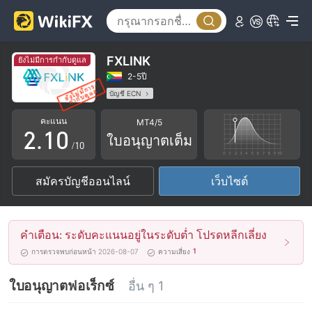
FXLINK
ยังไม่มีการกำกับดูแล
0
2-5ปี
บัญชี ECN
1
0
ใบอนุญาตในการกำกับดูแลกำลังถูกตั้งข้อสงสัย
คะแนน
MT4/5
ใบอนุญาต MT5 แบบเต็ม
โบร์กเกอร์ในภูมิภาค
2
.
1
0
ใบอนุญาตเต็ม
ระวังความเสี่ยงอันตรายที่อาจจะซ่อนอยู่
/10
3
2
1
สมัครบัญชีออนไลน์
เว็บไซต์
4
3
2
5
4
3
คำเตือน: ระดับคะแนนอยู่ในระดับต่ำ โปรดหลีกเลี่ยง
6
5
4
1
การตรวจพบก่อนหน้า 2026-08-07
ความเสี่ยง
7
6
5
ใบอนุญาตฟอเร็กซ์
อื่น ๆ 1
8
7
6