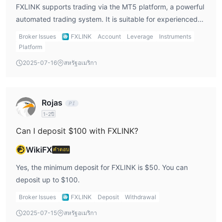
ครอบคลุม
FXLINK supports trading via the MT5 platform, a powerful
ฟอเร็กซ์มาร์ท
: เสนอตัวเลือกบัญชีที่สามารถเข้าถึงได้ โฮสติ้ง VPS
automated trading system. It is suitable for experienced
ฟรี และตราสารการซื้อขายที่หลากหลาย ทำให้เป็นตัวเลือกที่น่าสนใจ
traders.
Broker Issues
FXLINK
Account
Leverage
Instruments
สำหรับทั้งผู้เริ่มต้นและผู้ซื้อขายที่มีประสบการณ์ที่กำลังมองหาสภาพ
Platform
แวดล้อมการซื้อขายที่เป็นมิตรต่อผู้ใช้และมีฟีเจอร์มากมาย
2025-07-16
สหรัฐอเมริกา
ท้ายที่สุดแล้ว โบรกเกอร์ที่ดีที่สุดสำหรับเทรดเดอร์แต่ละรายจะขึ้นอยู่
กับสไตล์การเทรด ความชอบ และความต้องการเฉพาะของพวกเขา
เป็น FXLINK ปลอดภัยหรือหลอกลวง？
Rojas
ใบ
FXLINKดูเหมือนจะทำงานโดยไม่มีกฎระเบียบที่ถูกต้องและ
1-2ปี
อนุญาตของ United States National Futures Association
Can I deposit $100 with FXLINK?
(NFA หมายเลข 0538938) ถือว่าไม่ได้รับอนุญาต
. ปัจจัยเหล่า
นี้ทำให้เกิดความกังวลอย่างมากเกี่ยวกับความถูกต้องตามกฎหมายและ
WikiFX
คำตอบ
ความปลอดภัยของบริษัท
Yes, the minimum deposit for FXLINK is $50. You can
การขาดระเบียบที่เหมาะสมหมายความว่า FXLINK อาจไม่อยู่ภายใต้
deposit up to $100.
การกำกับดูแลและปฏิบัติตามแนวทางและข้อบังคับของหน่วยงาน
Broker Issues
FXLINK
Deposit
Withdrawal
ทางการเงินที่มีชื่อเสียง สิ่งนี้อาจทำให้นักลงทุนมีความเสี่ยงสูงขึ้นและ
เพิ่มโอกาสของการฉ้อโกง
2025-07-15
สหรัฐอเมริกา