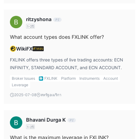
เมื่อพิจารณาจากธงสีแดงเหล่านี้ จึงจำเป็นอย่างยิ่งที่จะต้องใช้ความ
ระมัดระวังอย่างมากเมื่อต้องจัดการกับมัน FXLINK . นักลงทุนควร
ละเว้นจากการมีส่วนร่วมกับหน่วยงานทางการเงินที่ไม่มีการควบคุม
ritzyshona
เนื่องจากอาจก่อให้เกิดความเสี่ยงอย่างมากต่อเงินทุนและข้อมูลส่วน
1-2ปี
บุคคล
What account types does FXLINK offer?
เพื่อความปลอดภัยและความมั่นคงในการทำธุรกรรมทางการเงินและ
การลงทุนของคุณ ขอแนะนำให้ทำงานร่วมกับโบรกเกอร์หรือสถาบัน
WikiFX
คำตอบ
การเงินที่ได้รับการควบคุมและมีชื่อเสียง ทำการวิจัยอย่างละเอียดถี่ถ้วน
FXLINK offers three types of live trading accounts: ECN
ตรวจสอบใบอนุญาตที่ถูกต้อง และอ่านบทวิจารณ์ของลูกค้าก่อนที่จะ
INFINITY, STANDARD ACCOUNT, and ECN ACCOUNT.
ติดต่อกับผู้ให้บริการทางการเงินใดๆ ขอคำแนะนำจากผู้เชี่ยวชาญด้าน
การเงินที่เชื่อถือได้เพื่อป้องกันตัวคุณเองจากการหลอกลวงและแผนการ
Broker Issues
FXLINK
Platform
Instruments
Account
Leverage
ฉ้อโกงที่อาจเกิดขึ้น
2025-07-08
สหรัฐอเมริกา
ตราสารตลาด
FXLINKนำเสนอตราสารทางการตลาดที่หลากหลาย ให้เทรดเดอร์เข้า
ฟอเร็กซ์
ถึงผลิตภัณฑ์ทางการเงินมากกว่า 2,000 รายการ เดอะ
มี
Bhavani Durga K
ตลาดให้เทรดเดอร์เข้าร่วมในการซื้อขายคู่สกุลเงินและใช้ประโยชน์
1-2ปี
จากความผันผวนของสกุลเงินทั่วโลก นอกจากนี้ FXLINK ข้อเสนอ
What is the maximum leverage in FXLINK?