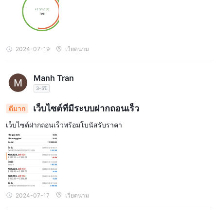
มอบช่องทางที่หลากหลายสำหรับผู้ค้าในการติดต่อขอความช่วยเหลือ
พร้อมให้บริการทุกวันตลอด 24 ชั่วโมง
กับ
ทีมสนับสนุนลูกค้าของ
แชทสดและการส่งข้อความ
โบรกเกอร์สามารถเข้าถึงได้ผ่าน
ออนไลน์
เพื่อให้แน่ใจว่ามีการตอบสนองต่อข้อสงสัยและข้อกังวลอย่าง
2024-07-19
เวียดนาม
รวดเร็วในเวลาใดก็ได้ทั้งกลางวันและกลางคืน
ผู้ค้ายังสามารถเชื่อมต่อกับ FXLINK ทีมสนับสนุนผ่านสายโทรศัพท์
สหราชอาณาจักร: (+44) 208 638 0504 และ
Manh Tran
เฉพาะใน
เวียดนาม: (+84) 784 598 546
3-5ปี
มอบทางเลือกที่สะดวกสำหรับ
อีเมล:
ลูกค้าต่างประเทศ นอกจากนี้ยังมีการสนับสนุนผ่านทาง
เว็บไซต์ที่มีระบบฝากถอนเร็ว
ดีมาก
support@fxlcorp.com
ช่วยให้สามารถสอบถามรายละเอียดและ
เว็บไซต์ฝากถอนเร็วพร้อมโบนัสรับราคา
FXLINK(สหราช
ความช่วยเหลือส่วนบุคคลได้ ที่อยู่ บริษัท:
อาณาจักร) จำกัด ไม่ 27 ถนนกลอสเตอร์เก่า ลอนดอน wc1n
3ax สหราชอาณาจักร FXLINK (วี.เอ็น.) จำกัด เลขที่ 06,
ถนน d9, อันลอยดงวอร์ด, ทูดุกซิตี้, โฮจิมินห์ซิตี้, เวียดนาม
.
ส่วนคำถามที่พบบ่อย
การปรากฏตัวของ
ช่วยให้ผู้ค้าสามารถค้นหา
คำตอบอย่างรวดเร็วสำหรับคำถามทั่วไป
2024-07-17
เวียดนาม
โดยรวม, FXLINK ฝ่ายบริการลูกค้าของถือว่าน่าเชื่อถือและตอบสนอง
ได้ดี โดยมีตัวเลือกมากมายให้เทรดเดอร์สามารถขอความช่วยเหลือได้