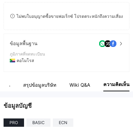
9
8
7
ไม่พบใบอนุญาตซื้อขายฟอเร็กซ์ โปรดตระหนักถึงความเสี่ยง
9
8
9
ข้อมูลพื้นฐาน
ภูมิภาคที่จดทะเบียน
คอโมโรส
ระยะเวลาดำเนินการ
2-5ปี
ความคิดเห็น
กงาน
สรุปข้อมูลบริษัท
Wiki Q&A
ชื่อบริษัท
FXLink Corp Limited
ข้อมูลบัญชี
PRO
BASIC
ECN