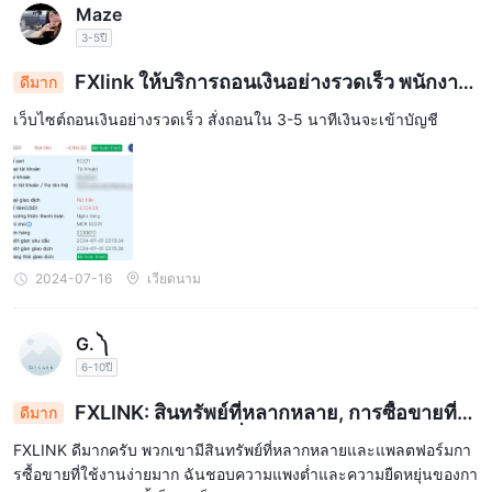
Maze
บทสรุป
3-5ปี
สรุปแล้ว, FXLINK เป็นโบรกเกอร์ฟอเร็กซ์ที่ไม่มีการควบคุมซึ่งอ้างว่า
FXlink ให้บริการถอนเงินอย่างรวดเร็ว พนักงาน
ดีมาก
นำเสนอเครื่องมือการซื้อขายที่หลากหลาย รวมถึงฟอเร็กซ์ สกุลเงิน
สนับสนุนดี
ดิจิทัล ดัชนี หุ้น และสินค้าโภคภัณฑ์ด้วยเลเวอเรจที่สูงมากถึง 1:5000
เว็บไซต์ถอนเงินอย่างรวดเร็ว สั่งถอนใน 3-5 นาทีเงินจะเข้าบัญชี
และสเปรดกว้างจาก 20 จุดผ่านแพลตฟอร์ม mt5 อย่างไรก็ตามสิ่ง
ทำวิจัยของคุณเองก่อนเปิดบัญชีกับโบรกเก
สำคัญคือ
อร์ฟอเร็กซ์
.
คำถามที่พบบ่อย (FAQs)
2024-07-16
เวียดนาม
G. ༽
6-10ปี
FXLINK: สินทรัพย์ที่หลากหลาย, การซื้อขายที่ใ
ดีมาก
ช้งานง่าย, การกระจายตัวต่ำและความยืดหยุ่นในการเล
FXLINK ดีมากครับ พวกเขามีสินทรัพย์ที่หลากหลายและแพลตฟอร์มกา
เวอเรจสูง
รซื้อขายที่ใช้งานง่ายมาก ฉันชอบความแพงต่ำและความยืดหยุ่นของกา