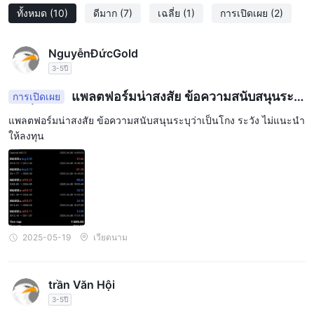
ทั้งหมด
(10)
ดีมาก
(7)
เฉลี่ย
(1)
การเปิดเผย
(2)
บัญชี
สำหรับผู้ค้าที่ต้องการเงื่อนไขการซื้อขายมาตรฐาน สุดท้ายนี้
ECN ให้เลเวอเรจ 1:100
เหมาะสำหรับเทรดเดอร์ที่ต้องการเทรด
แบบอนุรักษ์นิยมด้วยระดับเลเวอเรจที่ต่ำกว่า
NguyễnĐứcGold
ด้วยตัวเลือกเลเวอเรจที่หลากหลายนี้ FXLINK มีจุดมุ่งหมายเพื่อรองรับ
3-5ปี
นักเทรดที่มีระดับประสบการณ์และความชอบในการซื้อขายที่แตกต่าง
แพลตฟอร์มน่าสงสัย ข้อความสนับสนุนระบุ
การเปิดเผย
กัน เพื่อให้มั่นใจว่าจะได้รับประสบการณ์การซื้อขายที่ปรับแต่งได้และมี
ว่าเป็นโกง ระวัง ไม่แนะนำให้ลงทุน
ประสิทธิภาพ อย่างไรก็ตาม ผู้ค้าจำเป็นต้องเข้าใจความหมายของ
แพลตฟอร์มน่าสงสัย ข้อความสนับสนุนระบุว่าเป็นโกง ระวัง ไม่แนะนำ
ให้ลงทุน
เลเวอเรจและใช้อย่างมีความรับผิดชอบเพื่อหลีกเลี่ยงการรับความเสี่ยง
ที่มากเกินไป
สเปรด & ค่าคอมมิชชั่น
FXLINKนำเสนอสเปรดและค่าคอมมิชชั่นที่แตกต่างกันตามประเภท
บัญชี ทำให้นักเทรดสามารถเลือกตัวเลือกที่เหมาะสมที่สุดสำหรับความ
2025-05-19
เวียดนาม
บัญชี ECN Infinity และ
ต้องการในการซื้อขายของพวกเขา เดอะ
ECN มีสเปรดที่แข่งขันได้ เริ่มต้นที่ต่ำเพียง 1 จุด
ให้ผู้ค้าด้วยการ
ไม่
กำหนดราคาที่เข้มงวดและการเข้าถึงตลาดโดยตรง บัญชีเหล่านี้
trần Văn Hội
คิดค่าคอมมิชชั่นใดๆ
ทำให้น่าสนใจสำหรับผู้ค้าที่ต้องการหลีกเลี่ยง
3-5ปี
ค่าธรรมเนียมเพิ่มเติม