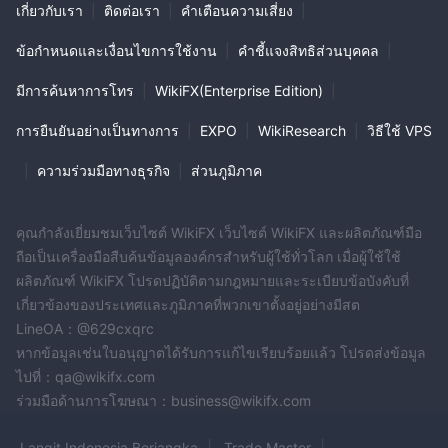
เกี่ยวกับเรา
|
ติดต่อเรา
|
คำเตือนความเสี่ยง
|
ข้อกำหนดและเงื่อนไขการใช้งาน
|
คำชี้แจงสิทธิส่วนบุคคล
|
มีการค้นหาการโทร
|
WikiFX(Enterprise Edition)
|
การยืนยันอย่างเป็นทางการ
|
EXPO
|
WikiResearch
|
วิธีใช้ VPS
|
ความร่วมมือทางธุรกิจ
|
ส่วนภูมิภาค
คุณกำลังเยี่ยมชมเว็บไซต์ WikiFX เว็บไซต์ WikiFX และผลิตภัณฑ์มือ
ถือเป็นเครื่องมือสืบค้นข้อมูลองค์กรสำหรับผู้ใช้ทั่วโลก เมื่อผู้ใช้ใช้
ผลิตภัณฑ์ WikiFX โปรดปฏิบัติตามกฎหมายและระเบียบข้อบังคับที่
เกี่ยวข้องของประเทศและภูมิภาคที่พวกเขาตั้งอยู่อย่างมีสต
LineOA：@629cxqrc
หากข้อมูลเช่นใบอนุญาตได้รับการแก้ไขเรียบร้อยแล้ว โปรดส่งข้อมูล
ไปที่：qa@wikifx.com
ร่วมมือด้านการโฆษณา：business@wikifx.com
Langit Indonesia Berjangka
Trade Master