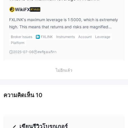
ดัชนี
ทำให้ผู้ซื้อขายสามารถคาดเดาประสิทธิภาพโดยรวมของส่วน
US-หุ้น
ตลาดเฉพาะได้
มีไว้สำหรับผู้ที่สนใจซื้อขายหุ้นของบริษัท
WikiFX
คำตอบ
อเมริกันที่มีชื่อเสียง
FXLINK's maximum leverage is 1:5000, which is extremely
โลหะมีค่า
มีการเสนอ เช่น ทองคำและเงิน ซึ่งเป็นทางเลือกที่ปลอดภัย
high. This means that returns and risks are magnified
ฟิวเจอร์ส
สำหรับนักลงทุนที่แสวงหาความเสี่ยงจากสินค้าที่มีค่า
5000 times, and traders need to be cautious when
พลังงาน
ช่วยให้ผู้ค้าสามารถมีส่วนร่วมในตลาดพลังงาน รวมถึง
Broker Issues
FXLINK
Instruments
Account
Leverage
trading. Suitable for experienced traders.
CFD สกุลเงินดิจิทัล
น้ำมันดิบและก๊าซธรรมชาติ นอกจากนี้,
Platform
ที่มีอยู่
ช่วยให้ผู้ค้าสามารถเข้าถึงพื้นที่สินทรัพย์ดิจิทัลที่เติบโตอย่างรวดเร็ว
2025-07-06
สหรัฐอเมริกา
และลงทุนในสกุลเงินดิจิตอลยอดนิยมเช่น Bitcoin และ Ethereum
บัญชี
ไม่อีกแล้ว
FXLINKให้บริการเทรดเดอร์ด้วยประเภทบัญชีที่หลากหลายเพื่อให้
เหมาะกับความต้องการและความชอบในการซื้อขายของพวกเขา เดอะ
บัญชี ECN Infinity ต้องการเงินฝากขั้นต่ำ $2,000
และได้รับ
ความคิดเห็น
10
การออกแบบมาสำหรับผู้ค้าที่มีประสบการณ์ซึ่งกำลังมองหาการดำเนิน
การ ECN (Electronic Communication Network) และสเปรดที่แคบ
บัญชี Standard พร้อมเงินฝากขั้นต่ำ $100
กว่า เดอะ
เหมาะ
สำหรับเทรดเดอร์ที่มองหาเงื่อนไขการซื้อขายมาตรฐานด้วยเครื่องมือ
เขียนรีวิวโบรกเกอร์
การซื้อขายที่หลากหลาย รวมถึงคู่สกุลเงิน 35 คู่ โลหะ 4 ชนิด และ