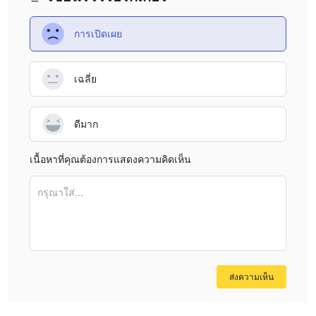
บัญชี ECN มีเงินฝากขั้นต่ำสูงกว่า $50
ดัชนี เดอะ
และเสนอการ
การเปิดเผย
ดำเนินการ ECN พร้อมสเปรดที่แข่งขันได้ อย่างไรก็ตาม รองรับ
ตราสารการซื้อขายที่จำกัดมากกว่าเมื่อเปรียบเทียบกับบัญชีอื่น ซึ่งรวม
ถึง 35 คู่สกุลเงิน โลหะ 4 ชนิด และดัชนี
เฉลี่ย
บัญชีทุกประเภทมาพร้อมกับตัวเลือกในการใช้แพลตฟอร์มการซื้อขาย
บัญชีทดลอง
MT4 หรือ MT5 และผู้ค้าสามารถเข้าถึงได้
เพื่อฝึกฝน
และทำความคุ้นเคยกับแพลตฟอร์มและตลาดก่อนที่จะทำการซื้อขาย
ดีมาก
จริง
เนื้อหาที่คุณต้องการแสดงความคิดเห็น
การงัด
FXLINKเสนอตัวเลือกเลเวอเรจที่แตกต่างกันสำหรับบัญชีแต่ละประเภท
กรุณาใส่...
ทำให้เทรดเดอร์มีความยืดหยุ่นตามความเสี่ยงที่ยอมรับได้และกลยุทธ์
บัญชี ECN Infinity ให้เลเวอเรจสูงสุด
การซื้อขาย เดอะ
1:5000
ช่วยให้นักเทรดสามารถเข้าถึงอำนาจการยืมจำนวนมาก
สำหรับการซื้อขายของพวกเขา เลเวอเรจระดับนี้สามารถขยายผลกำไร
ส่งความเห็น
ที่อาจเกิดขึ้น แต่ยังเพิ่มความเสี่ยง ซึ่งต้องมีการจัดการความเสี่ยงอย่าง
รอบคอบ
บัญชีมาตรฐานให้เลเวอเรจ 1:500
เดอะ
ให้ทางเลือกที่สมดุล