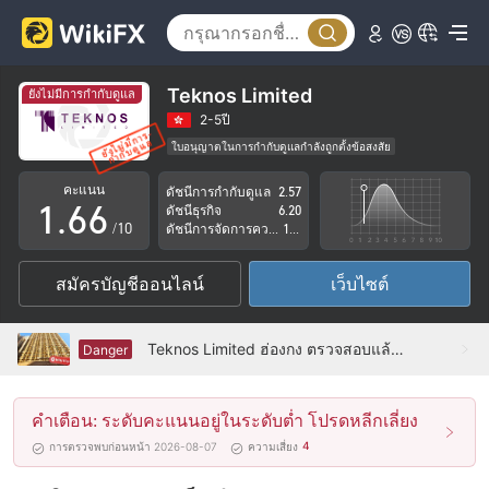
1
1
2
2
3
3
Teknos Limited
ยังไม่มีการกำกับดูแล
4
4
2-5ปี
ใบอนุญาตในการกำกับดูแลกำลังถูกตั้งข้อสงสัย
0
5
5
กลุ่มธุรกิจที่ต้องสงสัย
คะแนน
ดัชนีการกำกับดูแล
2.57
ระวังความเสี่ยงอันตรายที่อาจจะซ่อนอยู่
1
.
6
6
ดัชนีธุรกิจ
6.20
/10
ดัชนีการจัดการความเสี่ยง
1.89
2
7
7
สมัครบัญชีออนไลน์
เว็บไซต์
3
8
8
4
9
9
Teknos Limited ฮ่องกง ตรวจสอบแล้ว: ไม่พบการมีอยู่ทางกายภาพ
Danger
5
คำเตือน: ระดับคะแนนอยู่ในระดับต่ำ โปรดหลีกเลี่ยง
6
4
การตรวจพบก่อนหน้า 2026-08-07
ความเสี่ยง
7