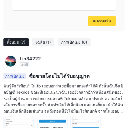
ส่งความเห็น
ทั้งหมด
(7)
เฉลี่ย
(1)
การเปิดเผย
(6)
Lin34222
3-5ปี
ซื้อขายโดยไม่ได้รับอนุญาต
การเปิดเผย
ฉันรู้จัก "เพื่อน" ใน fb เธอบอกว่าเธอซื้อขายทองคำได้ดี ดังนั้นฉันจึงเปิ
ดบัญชี Teknos ขณะที่เธอแนะนำฉัน เธอยังกล่าวอีกว่าเพื่อนสนิทของเ
ธอเป็นผู้อำนวยการฝ่ายการตลาดที่ Teknos หลังจากประสบความสำเร็
จในการซื้อขายหลายครั้ง ฉันทำเงินได้เล็กน้อย และเธอก็แนะนำให้ฉัน
ถอนเงินเล็กน้อยเช่นกัน จนถึงตอนนี้ยังไม่มีอะไรผิดปกติ จากนั้นเธอบอก
ว่าคุณสามารถโอนเงินเกษียณอายุหรือยืมเงินจากเงินกู้ Heloc เพื่อใส่ใน
บัญชี Teknos และฉันได้รับอีเมลจาก Teknos แจ้งว่ามีโปรโมชันสำหรั