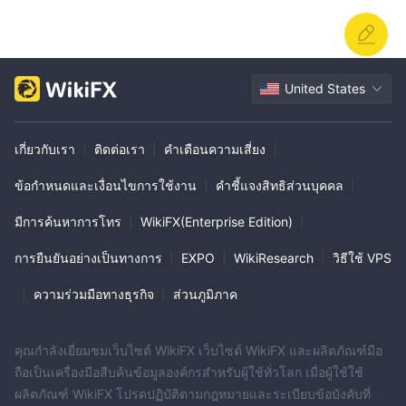
United States
เกี่ยวกับเรา
|
ติดต่อเรา
|
คำเตือนความเสี่ยง
|
ข้อกำหนดและเงื่อนไขการใช้งาน
|
คำชี้แจงสิทธิส่วนบุคคล
|
มีการค้นหาการโทร
|
WikiFX(Enterprise Edition)
|
การยืนยันอย่างเป็นทางการ
|
EXPO
|
WikiResearch
|
วิธีใช้ VPS
|
ความร่วมมือทางธุรกิจ
|
ส่วนภูมิภาค
คุณกำลังเยี่ยมชมเว็บไซต์ WikiFX เว็บไซต์ WikiFX และผลิตภัณฑ์มือ
ถือเป็นเครื่องมือสืบค้นข้อมูลองค์กรสำหรับผู้ใช้ทั่วโลก เมื่อผู้ใช้ใช้
ผลิตภัณฑ์ WikiFX โปรดปฏิบัติตามกฎหมายและระเบียบข้อบังคับที่