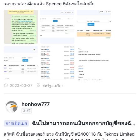
วลากว่าสองเดือนแล้ว Spence ที่ฉันขอไกล่เกลี่ย
2023-03-27
สหรัฐอเมริกา
honhow777
3-5ปี
ฉันไม่สามารถถอนเงินออกจากบัญชีของฉัน
การเปิดเผย
ได้
สวัสดี ฉันชื่อวอลเตอร์ ฮวง ฉันมีบัญชี #2400118 กับ Teknos Limited