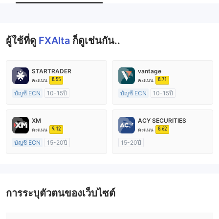
--
ผู้ใช้ที่ดู
FXAlta
ก็ดูเช่นกัน..
STARTRADER
vantage
8.55
8.71
คะแนน
คะแนน
บัญชี ECN
10-15ปี
บัญชี ECN
10-15ปี
การกำกับดูแล ออสเตรเลีย
การกำกับดูแล ออสเตรเลีย
ใบอนุญาต Market Making (MM)
ใบอนุญาต Market Making (MM)
XM
ACY SECURITIES
ใบอนุญาต MT4 แบบเต็ม
ใบอนุญาต MT4 แบบเต็ม
9.12
8.62
คะแนน
คะแนน
บัญชี ECN
15-20ปี
15-20ปี
การกำกับดูแล ออสเตรเลีย
การกำกับดูแล ออสเตรเลีย
ใบอนุญาต Market Making (MM)
ใบอนุญาต Market Making (MM)
ใบอนุญาต MT4 แบบเต็ม
ใบอนุญาต MT4 แบบเต็ม
การระบุตัวตนของเว็บไซต์