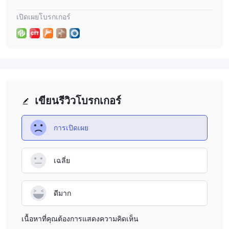
รายงานกิจกรรมที่น่าสงสัย: หากคุณมีหลักฐานที่เป็นรูปธรรมหรือมีข้อ
เปิดเผยโบรกเกอร์
สงสัยอย่างมากเกี่ยวกับพฤติกรรมฉ้อโกง ให้รายงานไปยังหน่วยงาน
กำกับดูแลและหน่วยงานบังคับใช้กฎหมายที่เกี่ยวข้อง โดยให้ข้อมูลที่มี
อยู่ทั้งหมด
ปกป้องการลงทุนของคุณ: หากคุณเป็น FXAlta ลูกค้าและมีความกังวล
โปรดพิจารณาถอนการลงทุนและปิดบัญชีของคุณจนกว่าสถานการณ์
จะคลี่คลาย
เขียนรีวิวโบรกเกอร์
อย่าลืมใช้ความระมัดระวัง รวบรวมหลักฐาน และปฏิบัติตามช่องทาง
ทางกฎหมายเมื่อจัดการกับการฉ้อโกงที่อาจเกิดขึ้น การกล่าวหาที่ไม่มี
มูลสามารถเป็นอันตรายต่อธุรกิจที่ถูกกฎหมายได้ ดังนั้นการดำเนินการ
การเปิดเผย
ด้วยความระมัดระวังและความขยันหมั่นเพียรจึงเป็นสิ่งสำคัญ
ข้อดีและข้อเสีย
เฉลี่ย
FXAltaนำเสนอเครื่องมือการซื้อขายที่หลากหลายและแพลตฟอร์มที่ใช้
งานง่ายพร้อมเลเวอเรจสูง ทำให้เป็นที่สนใจของเทรดเดอร์ อย่างไร
ก็ตาม ขาดความโปร่งใสเกี่ยวกับสเปรดและค่าคอมมิชชัน และมีข้อ
ดีมาก
กังวลด้านกฎระเบียบเกี่ยวกับความถูกต้องของใบอนุญาต แม้ว่าฝ่าย
สนับสนุนลูกค้าจะสามารถเข้าถึงได้ แต่แพลตฟอร์มนี้อาจไม่เหมาะกับ
เนื้อหาที่คุณต้องการแสดงความคิดเห็น