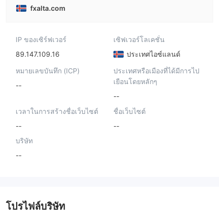
fxalta.com
IP ของเซิร์ฟเวอร์
เซิฟเวอร์โลเคชั่น
89.147.109.16
ประเทศไอซ์แลนด์
หมายเลขบันทึก (ICP)
ประเทศหรือเมืองที่ได้มีการไป
เยือนโดยหลักๆ
--
--
เวลาในการสร้างชื่อเว็บไซต์
ชื่อเว็บไซต์
--
--
บริษัท
--
โปรไฟล์บริษัท