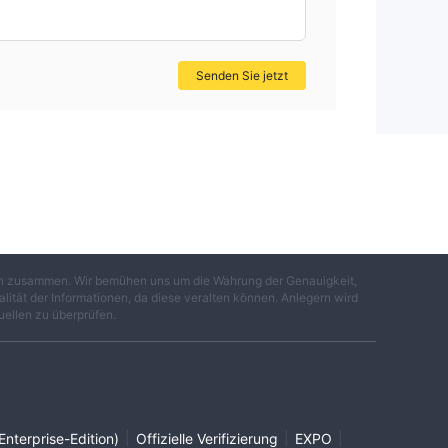
Senden Sie jetzt
en
gen zusammen. Wir bemühen uns um die Wahrung der Genauigkeit,
.
lität der Informationen, da diese veralten können. Anlegern wird
uellen zu überprüfen.
|
|
|
Enterprise-Edition)
Offizielle Verifizierung
EXPO