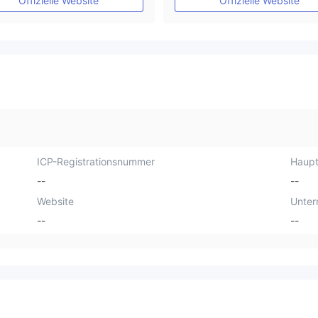
Offizielle Website
Offizielle Website
ICP-Registrationsnummer
Haupt
--
--
Website
Unte
--
--