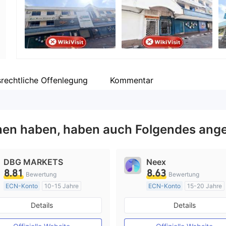
Unternehmensmitarbeiter
--
srechtliche Offenlegung
Kommentar
en haben, haben auch Folgendes ange
DBG MARKETS
Neex
8.81
8.63
Bewertung
Bewertung
ECN-Konto
10-15 Jahre
ECN-Konto
15-20 Jahre
AustralienRegulierung
AustralienRegulierung
Details
Details
Market Making (MM)
Market Making (MM)
MT4-Volllizenz
MT4-Volllizenz