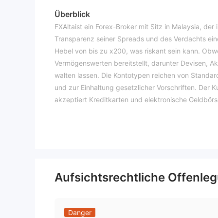
Überblick
FXAltaist ein Forex-Broker mit Sitz in Malaysia, d
Transparenz seiner Spreads und des Verdachts eine
Hebel von bis zu x200, was riskant sein kann. Obw
Vermögenswerten bereitstellt, darunter Devisen, Akt
walten lassen. Die Kontotypen reichen von Standar
und zur Einhaltung gesetzlicher Vorschriften. Der 
akzeptiert Kreditkarten und elektronische Geldbörse
einem umfassenden Glossar dargestellt werden, mög
mangelnde Transparenz des Brokers und regulatori
Verordnung
Verdächtiger Klon.
Vorwürfe über betrügerisches Verhalten in der De
besteht, dass FXAlta Wenn Sie als Forex-Broker ei
Aufsichtsrechtliche Offenle
die folgenden Schritte unternehmen:
Überprüfen Sie die Einhaltung gesetzlicher Vorschri
Finanzaufsichtsbehörde registriert. Vergleichen Sie
Danger