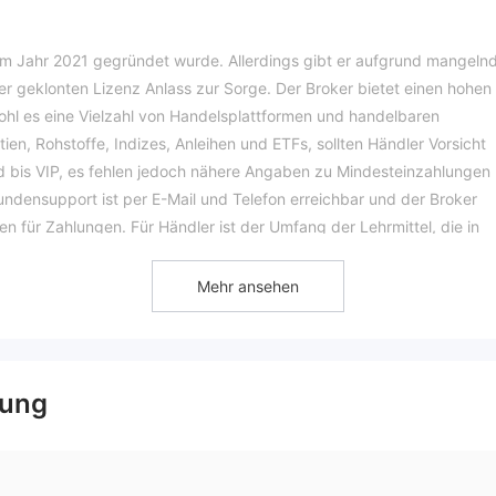
er im Jahr 2021 gegründet wurde. Allerdings gibt er aufgrund mangeln
r geklonten Lizenz Anlass zur Sorge. Der Broker bietet einen hohen
ohl es eine Vielzahl von Handelsplattformen und handelbaren
ien, Rohstoffe, Indizes, Anleihen und ETFs, sollten Händler Vorsicht
d bis VIP, es fehlen jedoch nähere Angaben zu Mindesteinzahlungen
Kundensupport ist per E-Mail und Telefon erreichbar und der Broker
n für Zahlungen. Für Händler ist der Umfang der Lehrmittel, die in
licherweise begrenzt. Insgesamt sollten bei der Bewertung die
sche Bedenken berücksichtigt werden FXAlta als Handelsoption.
Mehr ansehen
visenhandelsbranche sind besorgniserregend. wenn der Verdacht
ne gefälschte oder geklonte Lizenz verwenden, müssen Sie unbeding
gung
ften: Überprüfen Sie, ob FXAlta ist bei der zuständigen
 die bereitgestellte Lizenznummer mit offiziellen Aufzeichnungen, um