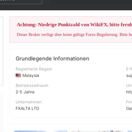
Achtung: Niedrige Punktzahl von WikiFX, bitte fernh
Dieser Broker verfügt über keine gültige Forex-Regulierung. Bitte b
Grundlegende Informationen
Registrierte Region
E-
Malaysia
su
Betriebszeitraum
Un
2-5 Jahre
ht
Unternehmen
Fi
FXALTA LTD
Abkürzung
FXAlta