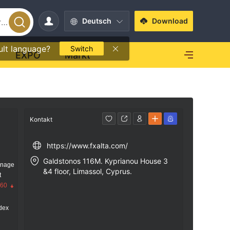
Deutsch
Download
ult language?
Switch
EXPO
Markt
Kontakt
https://www.fxalta.com/
Galdstonos 116M. Kyprianou House 3
anage
&4 floor, Limassol, Cyprus.
t
.60
dex