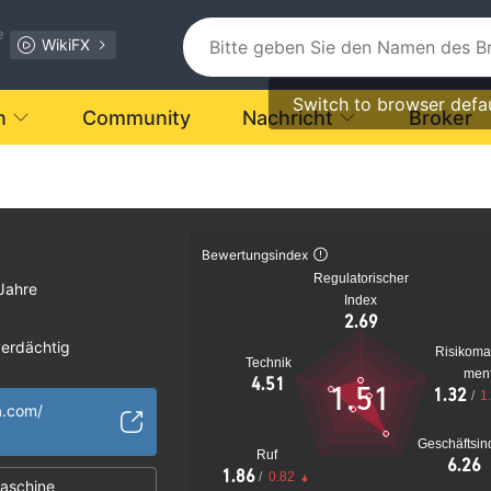
e
WikiFX
Switch to browser defa
n
Community
Nachricht
Broker
Bewertungsindex
Regulatorischer
Jahre
Index
2.69
verdächtig
Risikom
Technik
s Risiko
men
4.51
1.51
1.32
/
1
a.com/
Geschäftsin
Ruf
6.26
1.86
/
0.82
aschine