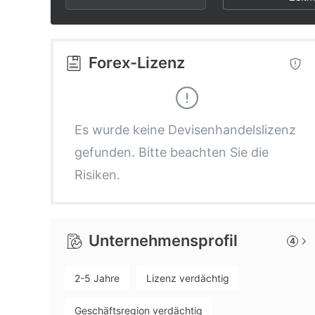
2
6
2
3
7
3
Forex-Lizenz
4
8
4
5
9
5
Es wurde keine Devisenhandelslizenz
gefunden. Bitte beachten Sie die
6
6
Risiken.
7
7
Unternehmensprofil
4
8
8
2-5 Jahre
Lizenz verdächtig
9
9
Geschäftsregion verdächtig