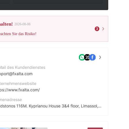
alten!
2026-08-06
3
eachten Sie das Risiko!
Mail des Kundendienstes
pport@fxalta.com
ternehmenswebsite
tps://www.fxalta.com/
rmenadresse
Galdstonos 116M. Kyprianou House 3&4 floor, Limassol, Cyprus.