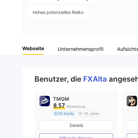
Hohes potenzielles Risiko
Webseite
Unternehmensprofil
Aufsicht
Benutzer, die
FXAlta
angeseh
TMGM
8.57
Bewertung
ECN-Konto
10-15 Jahre
AustralienRegulierung
Details
Market Making (MM)
MT4-Volllizenz