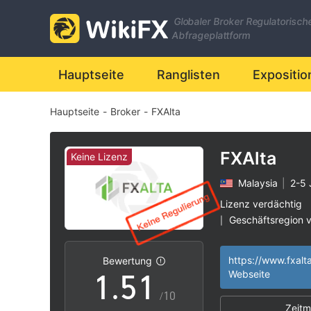
Globaler Broker Regulatorisch
Abfrageplattform
0
Hauptseite
Ranglisten
Expositio
Hauptseite
-
Broker
-
FXAlta
1
2
FXAlta
Keine Lizenz
Malaysia
|
2-5 
3
Lizenz verdächtig
Geschäftsregion 
|
0
4
0
Hohes potenzielle
|
https://www.fxalt
Bewertung
1
.
5
1
Webseite
/10
Zeitm