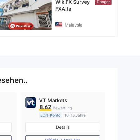
WikiFX Survey
Danger
FXAlta
Malaysia
sehen..
VT Markets
8.62
Bewertung
ECN-Konto
10-15 Jahre
AustralienRegulierung
Details
Market Making (MM)
MT4-Volllizenz