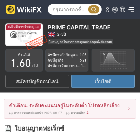
1
2
3
PRIME CAPITAL TRADE
ยังไม่มีการกำกับดูแล
4
2-5ปี
ใบอนุญาตในการกำกับดูแลกำลังถูกตั้งข้อสงสัย
0
5
กลุ่มธุรกิจที่ต้องสงสัย
คะแนน
ดัชนีการกำกับดูแล
1.05
ระวังความเสี่ยงอันตรายที่อาจจะซ่อนอยู่
1
.
6
0
ดัชนีธุรกิจ
6.21
/10
ดัชนีการจัดการความเสี่ยง
1.72
2
7
1
สมัครบัญชีออนไลน์
เว็บไซต์
3
8
2
4
9
3
คำเตือน: ระดับคะแนนอยู่ในระดับต่ำ โปรดหลีกเลี่ยง
5
4
2
การตรวจพบก่อนหน้า 2026-08-07
ความเสี่ยง
6
5
ใบอนุญาตฟอเร็กซ์
7
6