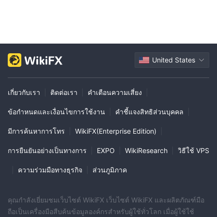
United States
เกี่ยวกับเรา
|
ติดต่อเรา
|
คำเตือนความเสี่ยง
|
ข้อกำหนดและเงื่อนไขการใช้งาน
|
คำชี้แจงสิทธิส่วนบุคคล
|
มีการค้นหาการโทร
|
WikiFX(Enterprise Edition)
|
การยืนยันอย่างเป็นทางการ
|
EXPO
|
WikiResearch
|
วิธีใช้ VPS
|
ความร่วมมือทางธุรกิจ
|
ส่วนภูมิภาค
คุณกำลังเยี่ยมชมเว็บไซต์ WikiFX เว็บไซต์ WikiFX และผลิตภัณฑ์มือ
ถือเป็นเครื่องมือสืบค้นข้อมูลองค์กรสำหรับผู้ใช้ทั่วโลก เมื่อผู้ใช้ใช้