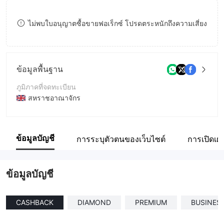
8
7
ไม่พบใบอนุญาตซื้อขายฟอเร็กซ์ โปรดตระหนักถึงความเสี่ยง
9
8
9
ข้อมูลพื้นฐาน
ภูมิภาคที่จดทะเบียน
สหราชอาณาจักร
ระยะเวลาดำเนินการ
2-5ปี
ข้อมูลบัญชี
การระบุตัวตนของเว็บไซต์
การเปิดเผ
ชื่อบริษัท
Prime Capital Trade
ข้อมูลบัญชี
CASHBACK
DIAMOND
PREMIUM
BUSINES