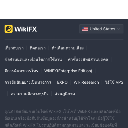
United States
เกี่ยวกับเรา
|
ติดต่อเรา
|
คำเตือนความเสี่ยง
|
ข้อกำหนดและเงื่อนไขการใช้งาน
|
คำชี้แจงสิทธิส่วนบุคคล
|
มีการค้นหาการโทร
|
WikiFX(Enterprise Edition)
|
การยืนยันอย่างเป็นทางการ
|
EXPO
|
WikiResearch
|
วิธีใช้ VPS
|
ความร่วมมือทางธุรกิจ
|
ส่วนภูมิภาค
คุณกำลังเยี่ยมชมเว็บไซต์ WikiFX เว็บไซต์ WikiFX และผลิตภัณฑ์มือ
ถือเป็นเครื่องมือสืบค้นข้อมูลองค์กรสำหรับผู้ใช้ทั่วโลก เมื่อผู้ใช้ใช้
ผลิตภัณฑ์ WikiFX โปรดปฏิบัติตามกฎหมายและระเบียบข้อบังคับที่