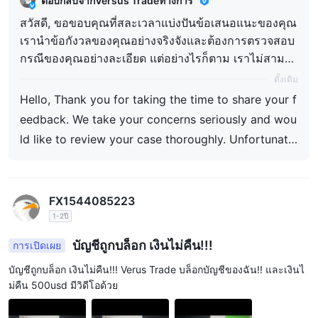
ตอบกลับจากVersus Tradeทางการ
ต่างๆ พร้อมบัญชีทดลองที่สร้างขึ้นอัตโนมัติสำหรับผู้ใช้ใหม่ (ผ่าน
สวัสดี, ขอขอบคุณที่สละเวลาแบ่งปันข้อเสนอแนะของคุณ
สรุป
พันธมิตร) และการเข้าถึงแบบใช้มือสำหรับลูกค้าปัจจุบัน
เรานำข้อกังวลของคุณอย่างจริงจังและต้องการตรวจสอบ
Versus Trade มอบประสบการณ์การเทรดที่เรียบง่ายด้วยคุณสมบัติต่าง
กรณีของคุณอย่างละเอียด แต่อย่างไรก็ตาม เราไม่สามาร
ๆ รวมถึงการยืนยันตัวตน KYC ทันที การเข้าถึงแพลตฟอร์ม
ถระบุบัญชีของคุณได้จากข้อมูลที่ให้ไว้ในรีวิวของคุณ เพื่
ดั้งเดิม
MetaTrader 5 แบบพิเศษ บัญชีอิสลามแบบปลอดสวอป (swap-free)
อช่วยเหลือคุณเพิ่มเติม โปรดติดต่อทีมสนับสนุนของเราผ่า
Hello, Thank you for taking the time to share your f
และเครื่องมือเทรด Versus Pairs ที่เป็นกรรมสิทธิ์ของโบรกเกอร์
นทางอีเมลสนับสนุนอย่างเป็นทางการ: support@versu
eedback. We take your concerns seriously and wou
ปัจจุบันโบรกเกอร์ดำเนินงานภายใต้การจดทะเบียนธุรกิจทั่วไป ซึ่งอาจ
s.trade When เมื่อติดต่อเรา โปรดใช้ที่อยู่อีเมลที่ลงทะเบี
ld like to review your case thoroughly. Unfortunatel
เป็นข้อพิจารณาที่สำคัญสำหรับเทรดเดอร์ที่เน้นการหลีกเลี่ยงความ
ยนไว้ เพื่อให้เราสามารถค้นหาบัญชีของคุณและตรวจสอ
y, we are unable to identify your account based on
เสี่ยง
บกรณีของคุณตามนั้น เมื่อเราได้รับรายละเอียดของคุณ เ
the information provided in your review. To assist y
ราจะตรวจสอบเรื่องนี้อย่างรอบคอบและแจ้งอัปเดตให้คุณ
ou further, please contact our Support Team via ou
ทราบ ขอขอบคุณสำหรับความร่วมมือของคุณ
FX1544085223
r official support email: support@versus.trade Whe
1-2ปี
n contacting us, please use your registered email a
บัญชีถูกบล็อก เงินไม่คืน!!!
การเปิดเผย
ddress so that we can locate your account and inv
บัญชีถูกบล็อก เงินไม่คืน!!! Verus Trade บล็อกบัญชีของฉัน!! และเงินไ
estigate your case accordingly. Once we receive yo
ม่คืน 500usd มีวิดีโอด้วย
ur details, we will carefully review the matter and p
rovide you with an update. Thank you for your coo