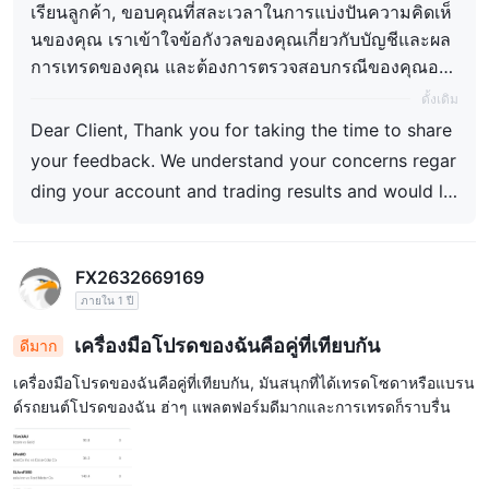
เรียนลูกค้า, ขอบคุณที่สละเวลาในการแบ่งปันความคิดเห็
นของคุณ เราเข้าใจข้อกังวลของคุณเกี่ยวกับบัญชีและผล
การเทรดของคุณ และต้องการตรวจสอบกรณีของคุณอย่า
งละเอียด อย่างไรก็ตาม เราไม่สามารถระบุบัญชีของคุณไ
ดั้งเดิม
ด้จากข้อมูลที่ให้ไว้ในรีวิวของคุณ เพื่อช่วยเหลือคุณเพิ่มเติ
Dear Client, Thank you for taking the time to share
ม โปรดติดต่อทีมสนับสนุนของเราผ่านทางอีเมลสนับสนุน
your feedback. We understand your concerns regar
อย่างเป็นทางการ: support@versus.trade Please ใช้อีเ
ding your account and trading results and would lik
มลที่ลงทะเบียนของคุณเพื่อให้เราสามารถค้นหาบัญชีของ
e to review your case thoroughly. Unfortunately, w
คุณและตรวจสอบเรื่องดังกล่าวตามความเหมาะสม เมื่อเร
e are unable to identify your account based on the
าได้รับรายละเอียดของคุณแล้ว เราจะตรวจสอบกรณีของ
FX2632669169
information provided in your review. To assist you f
คุณอย่างรอบคอบและแจ้งข้อมูลอัปเดตให้คุณทราบ ขอบ
ภายใน 1 ปี
คุณสำหรับความร่วมมือของคุณ
urther, please contact our Support Team via our of
ficial support email: support@versus.trade Please u
เครื่องมือโปรดของฉันคือคู่ที่เทียบกัน
ดีมาก
se your registered email address so that we can lo
เครื่องมือโปรดของฉันคือคู่ที่เทียบกัน, มันสนุกที่ได้เทรดโซดาหรือแบรน
cate your account and review the matter according
ด์รถยนต์โปรดของฉัน ฮ่าๆ แพลตฟอร์มดีมากและการเทรดก็ราบรื่น
ly. Once we receive your details, we will carefully in
vestigate your case and provide you with an updat