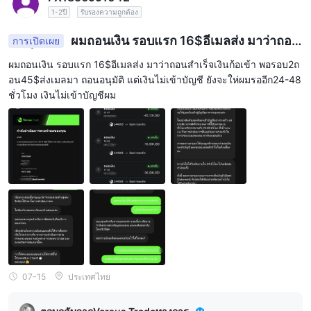
24/7
บริการลูกค้าพร้อมให้บริการ
ผ่านทาง:
1-2ปี
รับรองความถูกต้อง
✅
แชทสด
(8 ภาษา)
ผมถอนเงิน รอบแรก 16$อีเมลส่ง มาว่าถอน
การเปิดเผย
✅
อีเมล
: support@versus.trade
สำเร็จเงินก้อเข้า พอรอบ2ถอน45$ส่งเมลมา ถอนอนุมัติ
✅
โซเชียลมีเดีย
อินสตาแกรม, เฟซบุ๊ก เมสเซนเจอร์
ผมถอนเงิน รอบแรก 16$อีเมลส่ง มาว่าถอนสำเร็จเงินก้อเข้า พอรอบ2ถ
แต่เงินไม่เข้าบัญชี ยังจะให่ผมรออีก24-48ชั่วโมง เงินไ
อน45$ส่งเมลมา ถอนอนุมัติ แต่เงินไม่เข้าบัญชี ยังจะให่ผมรออีก24-48
แม้ว่าแพลตฟอร์มยังไม่มีฐานความรู้หรือศูนย์ช่วยเหลือแบบเต็มรูปแบบ
ม่เข้าบัญชีผม
ชั่วโมง เงินไม่เข้าบัญชีผม
แต่คำถามส่วนใหญ่ของผู้ใช้จะได้รับการจัดการอย่างรวดเร็วผ่านการ
แชทหรืออีเมล
การศึกษา
Versus Trade ได้แนะนำปฏิทินเศรษฐกิจในตัวและฟีด
ข่าวตลาดแบบเรียลไทม์ ช่วยให้ผู้ใช้สามารถเข้าถึงเหตุการณ์เศรษฐกิจ
มหภาคระดับโลกแบบเรียลไทม์ ดูข่าวที่ส่งผลต่อตลาดที่รวบรวมไว้
ภายในแพลตฟอร์ม และติดตามการประกาศข้อมูลได้โดยไม่ต้องออก
จากอินเทอร์เฟซการซื้อขาย โดยมีการผสานรวมทางเทคนิครวมถึงวิด
เจ็ต TradingView ที่ฝังผ่าน iframe ปรับให้เข้ากับ UI ของแพลตฟอร์ม
และปรับให้เป็นภาษาท้องถิ่นสำหรับภาษาของผู้ใช้และรูปแบบวันที่
Versus Trade จัดเตรียมแพลตฟอร์มการเรียนรู้ที่มีโครงสร้าง—Versus
07-15
ประเทศไทย
Academy—ซึ่งนำเสนอคู่มือการเทรดฟรี, โมดูลสำคัญเกี่ยวกับการ
วิเคราะห์กราฟ/เทคนิค/พื้นฐาน, การจัดการความเสี่ยง, และกลยุทธ์