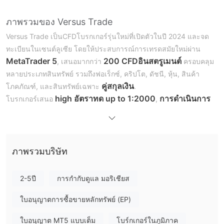
ภาพรวมของ Versus Trade
Versus Trade เป็นCFDโบรกเกอร์รุ่นใหม่ที่เปิดตัวในปี 2024 และจด
ทะเบียนในเซนต์ลูเซีย โดยให้ประสบการณ์การเทรดสมัยใหม่ผ่าน
MetaTrader 5
200 CFDอินสตรูเมนต์
, เสนอมากกว่า
ครอบคลุม
หลายประเภทสินทรัพย์ รวมถึงฟอเร็กซ์, คริปโต, ดัชนี, หุ้น, สินค้า
คู่สกุลเงิน
โภคภัณฑ์, และสินทรัพย์เฉพาะ
.
high อัตราทด up to 1:2000
การดำเนินการ
โบรกเกอร์เสนอ
,
ECN/STP ที่เร็วสุดขั้ว
การซื้อขายปลอดค่าคอมมิชชั่น
, และ
Pro
ในบัญชีส่วนใหญ่ — รวมถึง
Raw
บัญชีที่มีสเปรดดิบเริ่มต้นที่ 0.0 พิปพร้อมค่าคอมมิชชั่นต่ำสุด
บัญชีทดลอง
เพียง 3 ดอลลาร์สูงสุด
พร้อมให้ทดสอบแพลตฟอร์มแล้ว
ภาพรวมบริษัท
บัญชีเซนต์
บัญชี
และ
รองรับการพัฒนากลยุทธ์ในล็อตขนาดเล็ก
อิสลาม
swap-free
มีให้บริการสำหรับบัญชีทุกประเภท ในขณะที่มี
2-5ปี
การกำกับดูแล มอริเชียส
สำหรับประเทศที่ไม่ใช่มุสลิม
บน Standard
ใบอนุญาตการซื้อขายหลักทรัพย์ (EP)
ข้อดีและข้อเสีย
Versus Trade น่าเชื่อถือหรือไม่?
ใบอนุญาต MT5 แบบเต็ม
โบร์กเกอร์ในภูมิภาค
Versus Trade กำลังจดทะเบียนอยู่กับ UK Financial Conduct