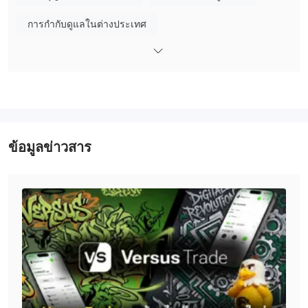
Authority (FCA) ภายใต้การจดทะเบียนธุรกิจทั่วไป (หมายเลขใบ
การกำกับดูแลในต่างประเทศ
อนุญาต: 16589645) การจดทะเบียนนี้เป็นการจดทะเบียนธุรกิจ
มาตรฐาน ไม่ใช่การอนุญาตกำกับดูแลเต็มรูปแบบสำหรับบริการ
ทางการเงิน
เครื่องมือทางการตลาด
200+ CFD instruments
ผู้เทรดสามารถเข้าถึง
, รวมถึง:
75+ ฟอเร็กซ์คู่
(เมเจอร์, ไมเนอร์, เอ็กโซติก)
ข้อมูลข่าวสาร
คริปโต
(BTC, ETH, LTC, XRP, DOGE และอื่นๆ)
ดัชนี
(US500, NAS100, DAX, FTSE100, เป็นต้น)
สินค้าโภคภัณฑ์
(ทองคำ, น้ำมัน, ก๊าซธรรมชาติแก๊ส)
หุ้น
(หุ้นสหรัฐฯ และหุ้นทั่วโลกผ่าน CFD)
Unique Versus Pairs
เช่นบิตคอยน์เทียบกับทองคำ, เทสลา เทียบกับฟ
อร์ด, บีทีซี เทียบกับ US500
คู่สกุลเงินข้ามสินทรัพย์พิเศษเหล่านี้เสนอแนวทางใหม่ในการเก็งกำไร
— ช่วยให้เทรดเดอร์สามารถจับช่องว่างประสิทธิภาพระหว่างสินทรัพย์
ข้ามอุตสาหกรรมได้
Versus Trade ได้เพิ่มสัญลักษณ์ตะกร้าใหม่สามรายการ—
FAANG