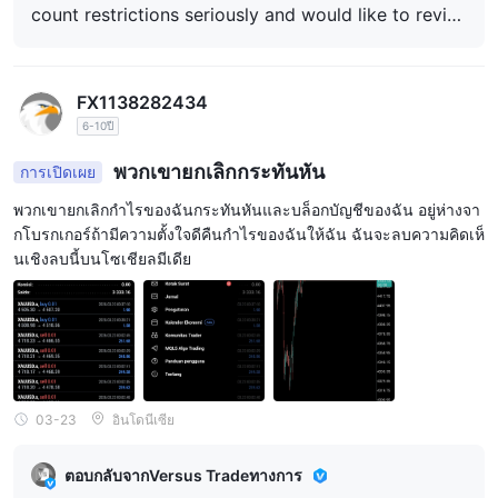
count restrictions seriously and would like to revie
de Kindly ใช้อีเมลที่ลงทะเบียนของคุณเพื่อให้เราสามาร
w your case in detail. Unfortunately, we are unable
ถค้นหาบัญชีของคุณและตรวจสอบเรื่องนี้ตามความเหมา
to identify your account based on the information
ะสม เมื่อเราได้รับรายละเอียดของคุณแล้ว เราจะตรวจสอ
FX1138282434
available in your review. To assist you further, pleas
บกรณีของคุณและแจ้งความคืบหน้าให้คุณทราบ ขอบคุ
6-10ปี
ณสำหรับความร่วมมือของคุณ
e contact our Support Team via our official suppor
t email: support@versus.trade Kindly use your regis
พวกเขายกเลิกกระทันหัน
การเปิดเผย
tered email address so that we can locate your acc
พวกเขายกเลิกกำไรของฉันกระทันหันและบล็อกบัญชีของฉัน อยู่ห่างจา
ount and investigate the matter accordingly. Once
กโบรกเกอร์ถ้ามีความตั้งใจดีคืนกำไรของฉันให้ฉัน ฉันจะลบความคิดเห็
นเชิงลบนี้บนโซเชียลมีเดีย
we receive your details, we will review your case a
nd provide you with an update. Thank you for your
cooperation.
03-23
อินโดนีเซีย
ตอบกลับจากVersus Tradeทางการ