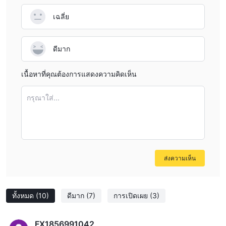
เทรดเดอร์สามารถพัฒนากลยุทธ์อัตโนมัติผ่าน MQL5 ในขณะที่การ
เฉลี่ย
ดำเนินการความหน่วงต่ำและการซิงโครไนซ์ข้ามอุปกรณ์ช่วยให้การ
เทรดมีประสิทธิภาพตั้งแต่การวิเคราะห์ไปจนถึงการดำเนินการ
ดีมาก
การฝากและถอนเงิน
ธุรกรรมที่รวดเร็วและไม่มีค่าธรรมเนียม
Versus Trade รองรับ
เนื้อหาที่คุณต้องการแสดงความคิดเห็น
ผ่านทาง:
บัตรธนาคาร
(วีซ่า/มาสเตอร์การ์ด),
e-wallet ระดับภูมิภาค
กรุณาใส่...
(MYR/IDR/THB/VND), และ
สกุลเงินดิจิทัล
(BTC/ETH/USDT).
0% คอมมิชชั่น
, ดำเนินการทันที - 2 วัน (คริปโต: 30 นาที - 1 ชั่วโมง)
ฝาก/ถอนขั้นต่ำ $10
, ไม่มีขีดจำกัดสูงสุด
Versus Trade เสนอโบนัสฝากเงิน 100% (สูงสุด $500) ที่เพิ่มมาร์จิ้
นการซื้อขายเป็นสองเท่าทันทีสำหรับบัญชีทุกประเภท ช่วยให้
ส่งความเห็น
เทรดเดอร์เปิดตำแหน่งที่ใหญ่ขึ้นด้วยเงินทุนเริ่มต้นเท่าเดิม ในขณะที่
ยังสามารถถอนกำไรได้—แม้ว่าตัวโบนัสเองจะไม่สามารถถอนได้ มีอายุ
การใช้งาน 60 วัน และจะลดลงตามสัดส่วนหากมีการถอนเงินฝากบาง
ทั้งหมด
(10)
ดีมาก
(7)
การเปิดเผย
(3)
ส่วนออก
ฝ่ายสนับสนุนลูกค้า
FX1856991042