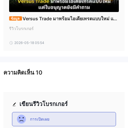
(Meta, Amazon, Apple, Netflix, Alphabet),
AUTOX4
(GM, Ford,
Toyota, Tesla), และ
USDX4
(EURUSD, GBPUSD, AUDUSD,
NZDUSD)—ช่วยให้เทรดเดอร์สามารถเทรดพอร์ตโฟลิโอที่หลากหลาย
Versus Trade มาพร้อมไอเดียเทรดแบบใหม่ แต่ใ
ข้อมูล
ของหุ้นเทคโนโลยีชั้นนำ, ผู้ผลิตรถยนต์, และคู่สกุลเงินสำคัญได้ใน
บอนุญาตยังมีคำถาม
รีวิวโบรกเกอร์
เครื่องมือเดียว
2026-05-18 05:54
ประเภทบัญชี
Versus Trade มีบัญชีหลากหลายที่ออกแบบมาสำหรับผู้เทรดทุกระดับ
ประสบการณ์:
บัญชีทั้งหมดสามารถเข้าถึงได้ผ่าน MT5 และมีตัวเลือกเลเวอเรจสูง
ความคิดเห็น
10
(สูงสุด 1:2000) และการดำเนินการทันที (โมเดล ECN/STP) Versus
Trade ยังมีบัญชีเดโมที่อนุญาตให้ผู้ใช้ฝึกเทรดโดยไม่มีความเสี่ยง
ทางการเงิน แพลตฟอร์มการเทรด
Versus Trade มี MetaTrader 5 (MT5) ซึ่งเป็นแพลตฟอร์มการเทรด
ระดับมืออาชีพที่รองรับคลาสสินทรัพย์หลายประเภท รวมถึงฟอเร็กซ์
เขียนรีวิวโบรกเกอร์
หุ้น ฟิวเจอร์ส และ CFD แพลตฟอร์มนี้มี 21 กรอบเวลา 38 ตัวบ่งชี้ทาง
เทคนิค และ 6 ประเภทคำสั่ง พร้อมด้วย Market Depth (DOM) และ
การเปิดเผย
การผสานรวมปฏิทินเศรษฐกิจ