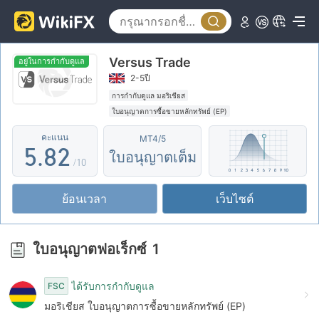
0
3
1
4
Versus Trade
2
5
อยู่ในการกำกับดูแล
2-5ปี
3
6
0
การกำกับดูแล มอริเชียส
ใบอนุญาตการซื้อขายหลักทรัพย์ (EP)
4
7
1
ใบอนุญาต MT5 แบบเต็ม
โบร์กเกอร์ในภูมิภาค
คะแนน
MT4/5
การกำกับดูแลในต่างประเทศ
5
.
8
2
ใบอนุญาตเต็ม
/10
6
9
3
ย้อนเวลา
เว็บไซต์
7
4
8
5
ใบอนุญาตฟอเร็กซ์
1
9
6
ได้รับการกำกับดูแล
FSC
7
มอริเชียส ใบอนุญาตการซื้อขายหลักทรัพย์ (EP)