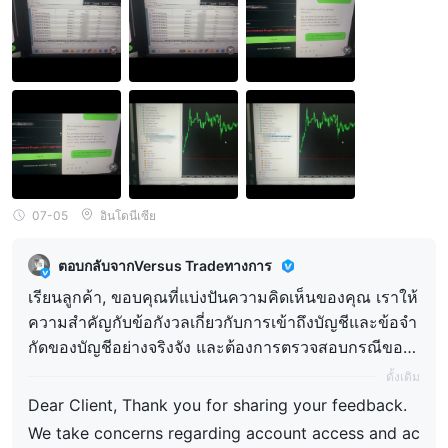
peration.
07-05
อินโดนีเซีย
ตอบกลับจากVersus Tradeทางการ
เรียนลูกค้า, ขอบคุณที่แบ่งปันความคิดเห็นของคุณ เราให้
ความสำคัญกับข้อกังวลเกี่ยวกับการเข้าถึงบัญชีและข้อจำ
กัดของบัญชีอย่างจริงจัง และต้องการตรวจสอบกรณีของ
คุณโดยละเอียด อย่างไรก็ตาม เราไม่สามารถระบุบัญชีข
ดั้งเดิม
องคุณจากข้อมูลที่มีอยู่ในความคิดเห็นของคุณได้ เพื่อช่ว
Dear Client, Thank you for sharing your feedback.
ยเหลือคุณเพิ่มเติม โปรดติดต่อทีมสนับสนุนของเราผ่านท
We take concerns regarding account access and ac
างอีเมลสนับสนุนอย่างเป็นทางการ: support@versus.tra