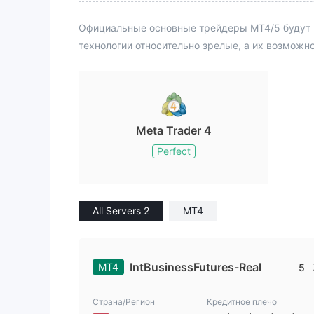
рокером и
Официальные основные трейдеры MT4/5 будут 
го от кип
а, но не о
технологии относительно зрелые, а их возможн
BF X. Я бу
а не увиж
олжным о
мой счет.
ли.
Meta Trader 4
Perfect
All Servers 2
MT4
IntBusinessFutures-Real
MT4
5
Страна/Регион
Кредитное плечо