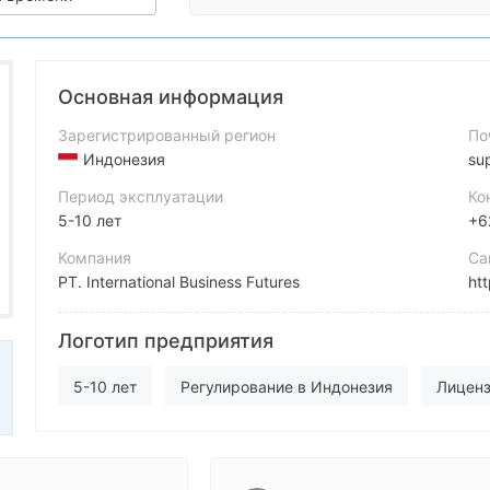
Основная информация
Зарегистрированный регион
По
Индонезия
su
Период эксплуатации
Ко
5-10 лет
+6
Компания
Са
PT. International Business Futures
htt
Аббревиатура
Ад
Логотип предприятия
International Business Futures
Сотрудник компании
Fa
5-10 лет
Регулирование в Индонезия
Лиценз
--
Лицензия Торговли Деривативами (AGN)
Основно
Самостоятельное изучение
Глобальные операци