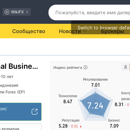
WikiFX
Switch to browser defa
Сообщество
Новости
Брокеры
nal Business
Индекс рейтинга
-10 лет
Регулирование
7.01
Индонезия
и Forex (EP)
Конт
Технологии
арт MT4
риск
8.47
7.24
8.31
/
0
рации
com/
Репутация
Бизнес
5.28
7.09
/
0.31
 времени