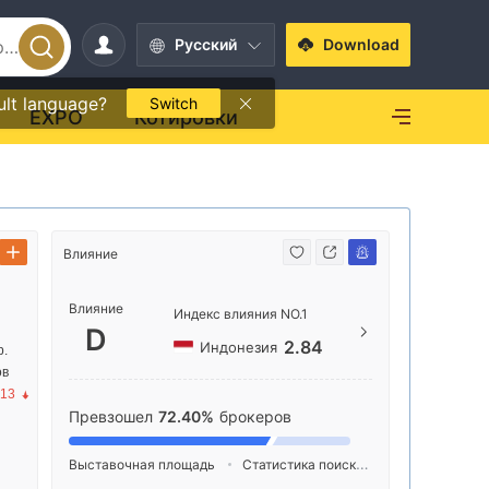
Pусский
Download
ult language?
Switch
EXPO
Котировки
Влияние
Способ свя
Влияние
+62 
Индекс влияния NO.1
D
https
2.84
Индонезия
р.
ов
Paskal
.13
6 Jl. 
Превзошел
72.40%
брокеров
ndung,
Выставочная площадь
Статистика поиска
Реклама
Ин