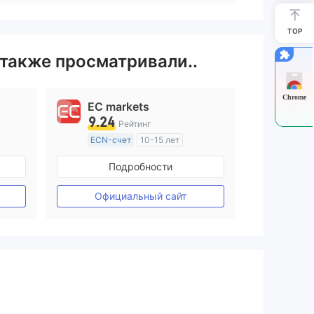
TOP
 также просматривали..
Chrome
EC markets
9.24
Рейтинг
ECN-счет
10-15 лет
ия
Регулирование в Австралия
Подробности
Маркет-Мейкинг (MM)
ие
Основной стандарт MT4
Официальный сайт