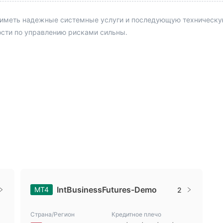
з США. Я ожидаю это
иметь надежные системные услуги и последующую техническую 
рского магазина ведр
т такого брокера, какI
ости по управлению рисками сильны.
ду кричать здесь, пок
у справедливость и д
бразом пополненный
IBF X вас предупреди
IntBusinessFutures-Demo
MT4
2
Страна/Регион
Кредитное плечо