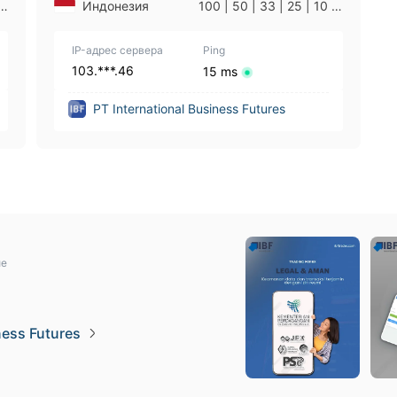
|
Индонезия
100 | 50 | 33 | 25 | 10 |
1
IP-адрес сервера
Ping
103.***.46
15 ms
PT International Business Futures
ие
ness Futures