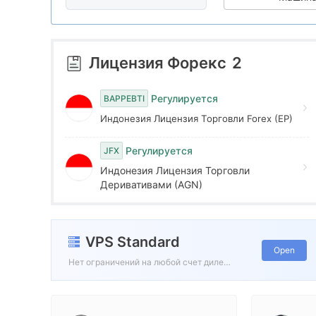
8
3
5
9
4
6
Лицензия Форекс
2
5
7
Регулируется
BAPPEBTI
Индонезия Лицензия Торговли Forex (EP)
6
8
Регулируется
JFX
7
9
Индонезия Лицензия Торговли
Деривативами (AGN)
8
VPS Standard
9
Open
Нет ограничений на любой счет дилера