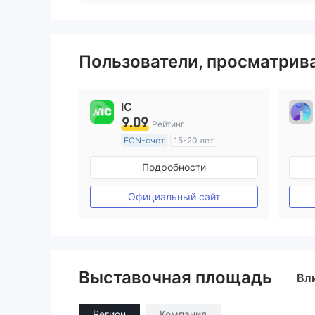
Пользователи, просматри
IC
9.09
Рейтинг
ECN-счет
15-20 лет
Регулирование в Австралия
Подробности
Маркет-Мейкинг (MM)
Основной стандарт MT4
Официальный сайт
Выставочная площадь
Вл
Регион
Компания