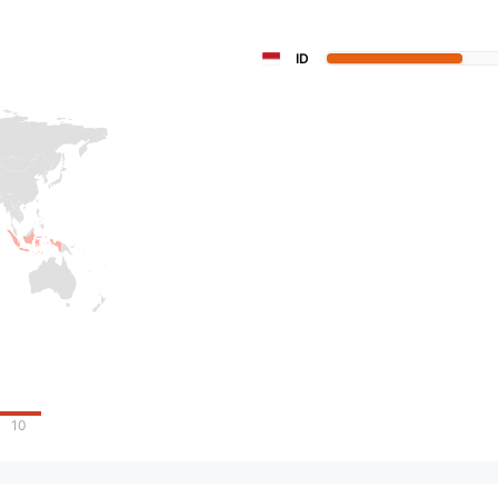
ID
10