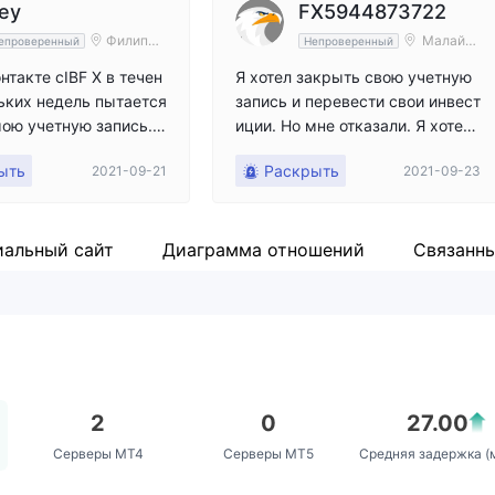
ey
FX5944873722
Филиппи
Малайзи
епроверенный
Непроверенный
ны
я
нтакте сIBF X в течен
Я хотел закрыть свою учетную
ьких недель пытается
запись и перевести свои инвест
ою учетную запись.
иции. Но мне отказали. Я хотел
льно я думал, что пе
сообщить об этом и получить на
ыть
Раскрыть
2021-09-21
2021-09-23
ги из банка Zions, ба
казание.
рый они используют д
да средств, на свой л
т. Однако я отправил
альный сайт
Диаграмма отношений
Связанн
ичный номер банка A
ions сказал, что они о
перевод из-за исполь
маршрутного номера A
личного банка. Говоря
ет денег.IBF Х говорит,
нет денег. Моя учетна
2
0
27.00
уста, и мне никто не
Серверы MT4
Серверы MT5
Средняя задержка (
ньги. Никогда бы не п
то такое случится с б