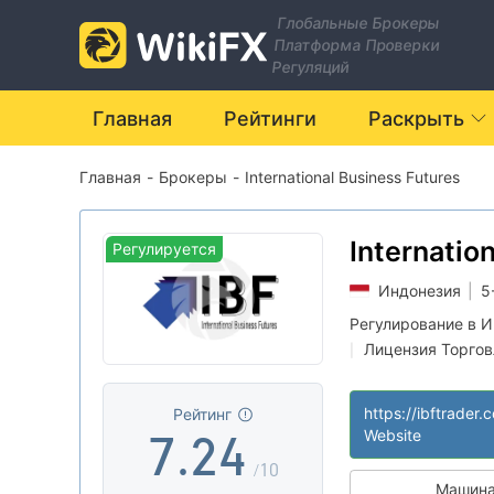
0
Глобальные Брокеры
Платформа Проверки
1
Регуляций
2
Главная
Рейтинги
Раскрыть
Главная
-
Брокеры
-
International Business Futures
3
0
4
1
Internatio
Регулируется
Futures
Индонезия
|
5
5
0
2
Регулирование в 
Лицензия Торговл
|
6
1
3
Основной станд
|
Глобальные опе
|
https://ibftrader.
Рейтинг
7
.
2
4
Website
/10
Машина