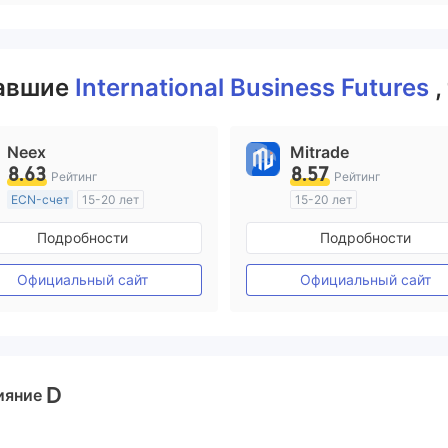
вавшие
International Business Futures
,
Neex
Mitrade
8.63
8.57
Рейтинг
Рейтинг
ECN-счет
15-20 лет
15-20 лет
Регулирование в Австралия
Регулирование в Австрал
Подробности
Подробности
Маркет-Мейкинг (MM)
Маркет-Мейкинг (MM)
Основной стандарт MT4
Самостоятельное изучен
Официальный сайт
Официальный сайт
D
ияние