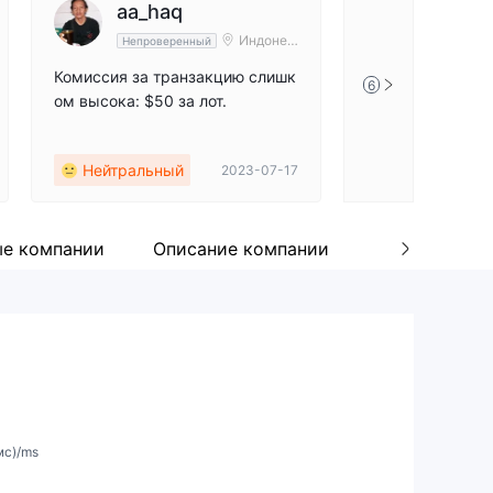
aa_haq
Индонез
Непроверенный
ия
Комиссия за транзакцию слишк
6
ом высока: $50 за лот.
Нейтральный
2023-07-17
ые компании
Описание компании
Вики Вопрос
мс)/ms