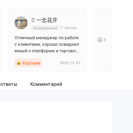
— предоставлять надежные торговые услуги и
ответствии
 一念花开
Малайзи
Непроверенный
я
Отличный менеджер по работе
4
с клиентами, хорошо осведомл
енный о платформе и торговле
в целом, услужливый и приятн
Хорошие
2022-12-07
ый. Что касается платформы, м
не нравится, как легко ею поль
зоваться. В целом действитель
но хороший опыт.
 ответы
Комментарий