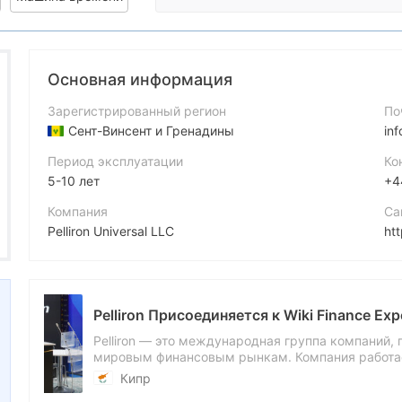
Основная информация
Зарегистрированный регион
По
Сент-Винсент и Гренадины
in
Период эксплуатации
Ко
5-10 лет
+4
Компания
Са
Pelliron Universal LLC
htt
Аббревиатура
Ад
Pelliron
EXPO
Сотрудник компании
PELLIRON присоединяется 
--
Pelliron — это международна
глобальным финансовым рынк
юрисдикции: регистрация в С
Объединенные Арабские
с европейской лицензией от 