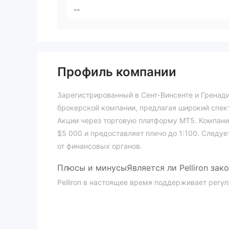
--
Профиль компании
Зарегистрированный в Сент-Винсенте и Гренадин
брокерской компании, предлагая широкий спек
Акции через торговую платформу MT5. Компани
$5 000 и предоставляет плечо до 1:100. Следуе
от финансовых органов.
Плюсы и минусы
Является ли
Pelliron
зак
Pelliron в настоящее время поддерживает рег
классифицируемых как "Регистрация бизнеса", 
лицензию № 2146 LLC 2022.