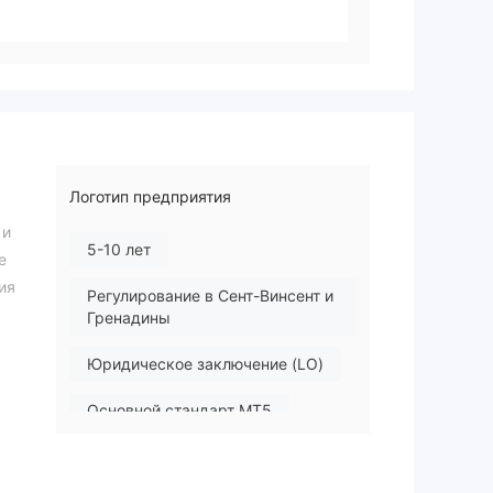
Логотип предприятия
 и
5-10 лет
е
ия
Регулирование в Сент-Винсент и
Гренадины
Юридическое заключение (LO)
Основной стандарт MT5
Региональный трейдер