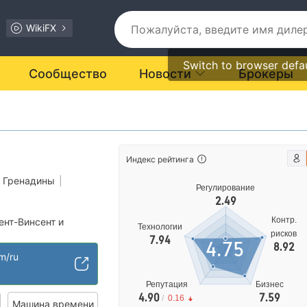
WikiFX
Switch to browser defa
Сообщество
Новости
Брокеры
Индекс рейтинга
и Гренадины
|
Регулирование
2.49
Контр.
ент-Винсент и
Технологии
рисков
7.94
4.75
8.92
ключение (LO)
om/ru
арт MT5
рейдер
Репутация
Бизнес
4.90
7.59
/
0.16
лирование
Машина времени