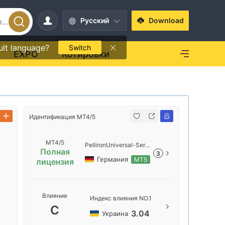
Pусский
Download
ult language?
Switch
EXPO
Котировки
Идентифик
Идентификация MT4/5
MT4/5
PellironUniversal-Serv
Полная
3
er
Германия
MT5
лицензия
Названи
Влияние
Индекс влияния NO.1
Pelliron
C
3.04
Украина
Местопо
сервера