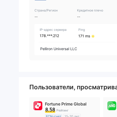
Страна/Регион
Кредитное плечо
--
--
IP-адрес сервера
Ping
178.***.212
171 ms
Pelliron Universal LLC
Пользователи, просматри
Fortune Prime Global
8.58
Рейтинг
ECN-счет
15-20 лет