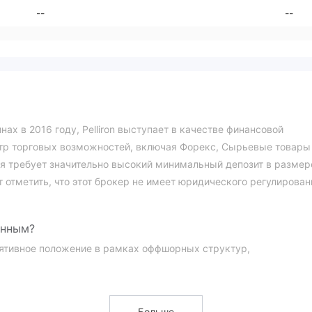
--
--
ах в 2016 году, Pelliron выступает в качестве финансовой
тр торговых возможностей, включая Форекс, Сырьевые товары
я требует значительно высокий минимальный депозит в размер
т отметить, что этот брокер не имеет юридического регулирован
онным?
улятивное положение в рамках оффшорных структур,
и контролируется органами Сент-Винсент и Гренадин, имея
Больше