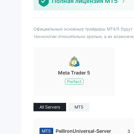
Полная лицензия MT5
Официальные основные трейдеры MT4/5 будут 
технологии относительно зрелые, а их возможн
Meta Trader 5
Perfect
All Servers
MT5
PellironUniversal-Server
MT5
3