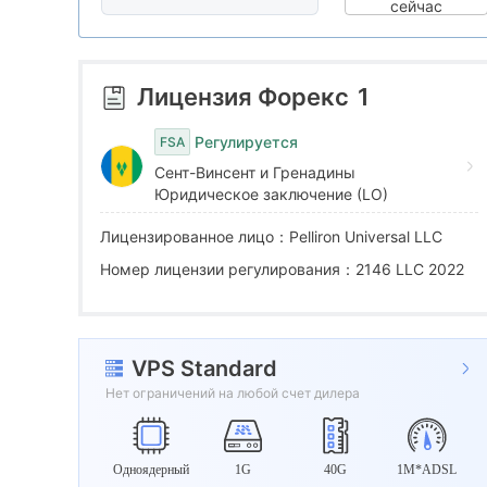
5
8
6
сейчас
6
9
7
Лицензия Форекс
1
7
8
Регулируется
FSA
Сент-Винсент и Гренадины
8
9
Юридическое заключение (LO)
Лицензированное лицо：Pelliron Universal LLC
9
Номер лицензии регулирования：2146 LLC 2022
VPS Standard
Нет ограничений на любой счет дилера
Одноядерный
1G
40G
1M*ADSL