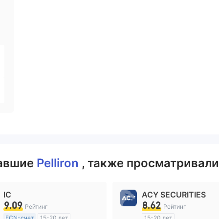
вавшие
Pelliron
, также просматривали
IC
ACY SECURITIES
9.09
8.62
Рейтинг
Рейтинг
ECN-счет
15-20 лет
15-20 лет