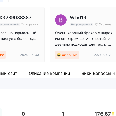
№ FFA000388). Наша миссия 
инновационные решения в со
X3289088387
Wlad19
Украина
Украина
епроверенный
Непроверенный
овольно нормальный,
Очень хороший брокер с широк
 ним уже более года
им спектром возможностей! И
деально подходит для тех, кто
еще не очень силен в трейдинг
ие
Хорошие
2024-06-03
2024-05-23
е, а также для инвестирования
на международных рынках For
ex и фондовых рынках. Достато
чно актуальная и продуманная
ный сайт
Описание компании
Вики Вопросы и
аналитика, которая помогает по
нять текущие тренды на рынка
х!
0
1
176.67