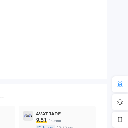
..
AVATRADE
9.51
Рейтинг
ECN-счет
15-20 лет