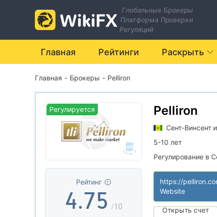
0
Глобальные Брокеры
Платформа Проверки
1
Регуляций
2
0
Главная
Рейтинги
Раскрыть
Главная
-
Брокеры
-
Pelliron
0
3
1
1
4
2
Pelliron
Регулируется
Сент-Винсент 
2
5
3
5-10 лет
Регулирование в С
3
6
4
Гренадины
Юридическое за
|
https://pelliron.c
Рейтинг
Основной станд
|
4
.
7
5
Website
Региональный т
|
/10
Открыть счет
Оффшорное регу
|