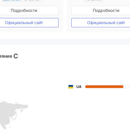
Регулирование в Австралия
Регулирование в Австрал
Подробности
Подробности
Маркет-Мейкинг (MM)
Маркет-Мейкинг (MM)
Основной стандарт MT4
Основной стандарт MT4
Официальный сайт
Официальный сайт
C
ияние
UA