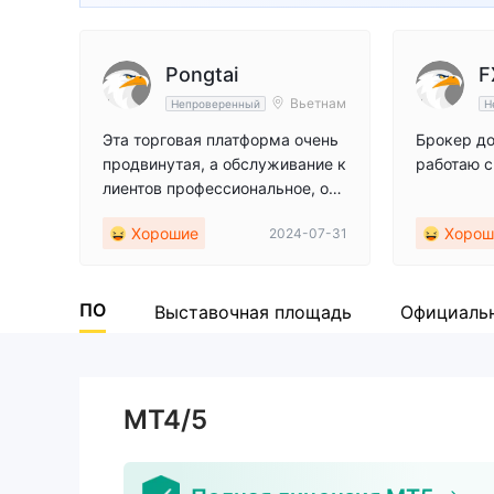
Pongtai
F
Вьетнам
Непроверенный
Н
Эта торговая платформа очень
Брокер д
продвинутая, а обслуживание к
работаю с
лиентов профессиональное, оче
нь отзывчивое!
Хорошие
Хорош
2024-07-31
ПО
Выставочная площадь
Официаль
MT4/5