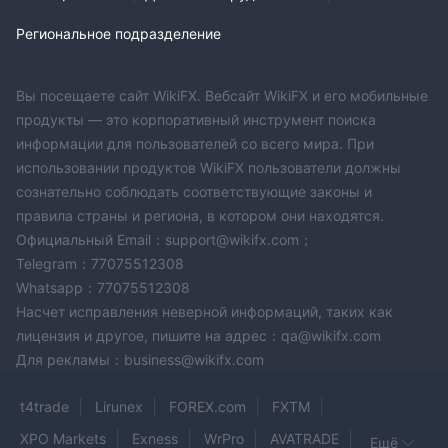
Региональное подразделение
Вы посещаете сайт WikiFX. Вебсайт WikiFX и его мобильные
продукты — это корпоративный инструмент поиска
информации для пользователей со всего мира. При
использовании продуктов WikiFX пользователи должны
сознательно соблюдать соответствующие законы и
правила страны и региона, в котором они находятся.
Официальный Email：support@wikifx.com；
Telegram：77075512308
Whatsapp：77075512308
Насчет исправления неверной информаций, таких как
лицензия и другое, пишите на адрес：qa@wikifx.com
Для рекламы：business@wikifx.com
t4trade
Lirunex
FOREX.com
FXTM
XPO Markets
Exness
WrPro
AVATRADE
Ещё