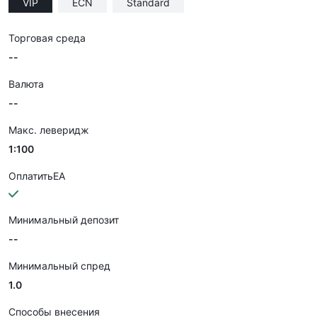
VIP
ECN
Standard
Торговая среда
--
Валюта
--
Макс. леверидж
1:100
ОплатитьEA
Минимальный депозит
--
Минимальный спред
1.0
Способы внесения