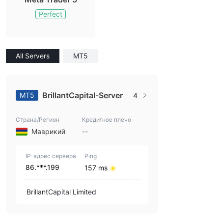
Perfect
All Servers
MT5
BrillantCapital-Server
MT5
4
Страна/Регион
Кредитное плечо
Маврикий
--
IP-адрес сервера
Ping
86.***.199
157 ms
BrillantCapital Limited