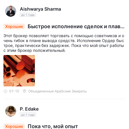
Aishwarya Sharma
до 1 года
Быстрое исполнение сделок и плавн
Хорошие
ый вывод средств
Этот брокер позволяет торговать с помощью советников и о
чень гибок в плане вывода средств. Исполнение Ордер быс
трое, практически без задержек. Пока что мой опыт работы
с этим брокер положительный.
07-15
Объединенные Арабские Эмираты
P. Edake
до 1 года
Пока что, мой опыт
Хорошие