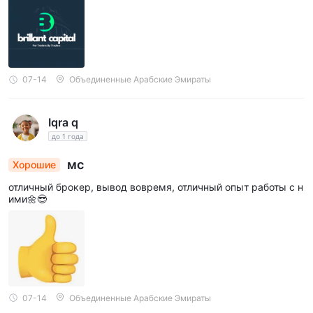
07-14
Объединенные Арабские Эмираты
Iqra q
до 1 года
мс
Хорошие
отличный брокер, вывод вовремя, отличный опыт работы с н
ими🌼😎
07-14
Объединенные Арабские Эмираты