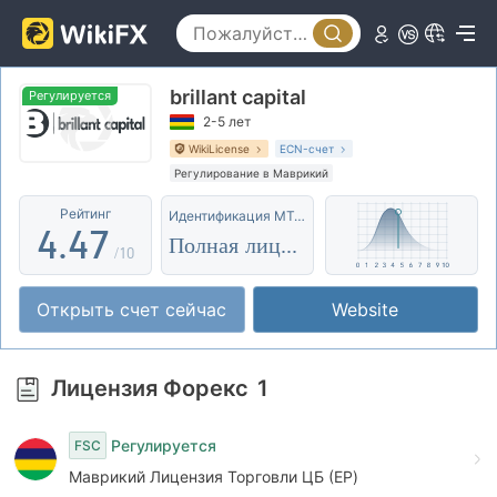
2
0
0
3
brillant capital
1
1
4
Регулируется
2-5 лет
2
2
5
WikiLicense
ECN-счет
Регулирование в Маврикий
3
3
6
Лицензия Торговли ЦБ (EP)
Рейтинг
Идентификация MT4/5
Основной стандарт MT5
Региональный трейдер
4
.
4
7
Полная лицензия
Оффшорное регулирование
/10
5
5
8
Открыть счет сейчас
Website
6
6
9
7
7
Лицензия Форекс
1
8
8
Регулируется
FSC
9
9
Маврикий Лицензия Торговли ЦБ (EP)