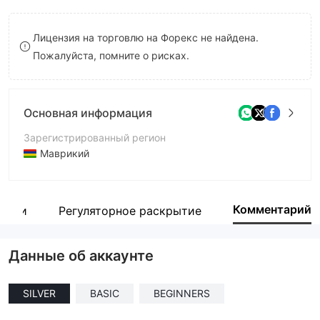
8
Лицензия на торговлю на Форекс не найдена.
9
Пожалуйста, помните о рисках.
Основная информация
Зарегистрированный регион
Маврикий
Период эксплуатации
5-10 лет
Комментарий
пании
Регуляторное раскрытие
Компания
Green Point Technology Ltd
Данные об аккаунте
SILVER
BASIC
BEGINNERS