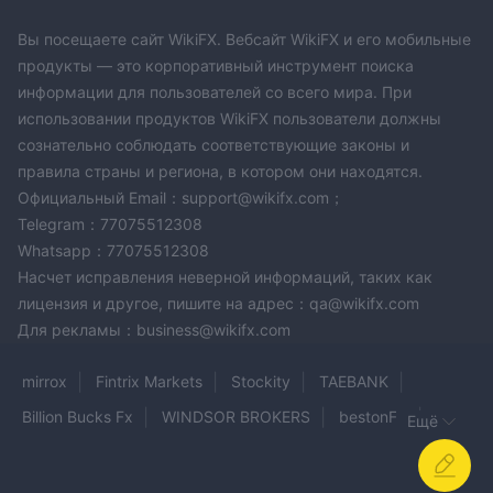
.com
, позволяет клиентам обращаться с подробными
вопросами или опасениями в письменном формате,
Вы посещаете сайт WikiFX. Вебсайт WikiFX и его мобильные
предоставляя запись переписки. Этот метод может быть
продукты — это корпоративный инструмент поиска
идеальным для несрочных, сложных вопросов, требующих
информации для пользователей со всего мира. При
подробного ответа.
использовании продуктов WikiFX пользователи должны
телефонная линия, +18009721281
сознательно соблюдать соответствующие законы и
Во-вторых, наличие
,
правила страны и региона, в котором они находятся.
указывает на прямой, непосредственный способ контакта.
Официальный Email：support@wikifx.com；
Этот подход необходим для срочных запросов или
Telegram：77075512308
проблем, требующих немедленного внимания, что
Whatsapp：77075512308
позволяет решать проблемы в режиме реального времени
Насчет исправления неверной информаций, таких как
и быстрее реагировать.
лицензия и другое, пишите на адрес：qa@wikifx.com
круглосуточный
окончательно, FiatVisions обеспечивает
Для рекламы：business@wikifx.com
живой чат
особенность. Эта услуга сочетает в себе
оперативность и удобство, позволяя клиентам обращаться
mirrox
Fintrix Markets
Stockity
TAEBANK
за поддержкой в ​​течение торговой недели в любое время
Billion Bucks Fx
WINDSOR BROKERS
bestonFX
дня и ночи. Это может быть особенно полезно для
Ещё
трейдеров, работающих в разных часовых поясах, или для
WINGO MARKETS
Daman Securities
Vatee
тех, кто предпочитает немедленную интерактивную помощь
Kinesis
FX Capital
Cornor
NO LIMIT MARKETS