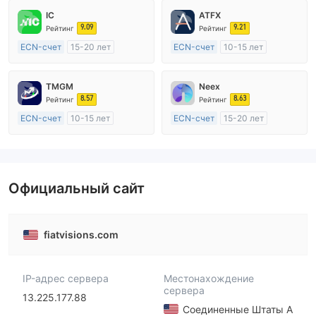
IC
ATFX
9.09
9.21
Рейтинг
Рейтинг
ECN-счет
15-20 лет
ECN-счет
10-15 лет
Регулирование в Австралия
Регулирование в Австралия
Маркет-Мейкинг (MM)
Маркет-Мейкинг (MM)
TMGM
Neex
Основной стандарт MT4
Основной стандарт MT4
8.57
8.63
Рейтинг
Рейтинг
ECN-счет
10-15 лет
ECN-счет
15-20 лет
Регулирование в Австралия
Регулирование в Австралия
Маркет-Мейкинг (MM)
Маркет-Мейкинг (MM)
Основной стандарт MT4
Основной стандарт MT4
Официальный сайт
fiatvisions.com
IP-адрес сервера
Местонахождение
сервера
13.225.177.88
Соединенные Штаты А