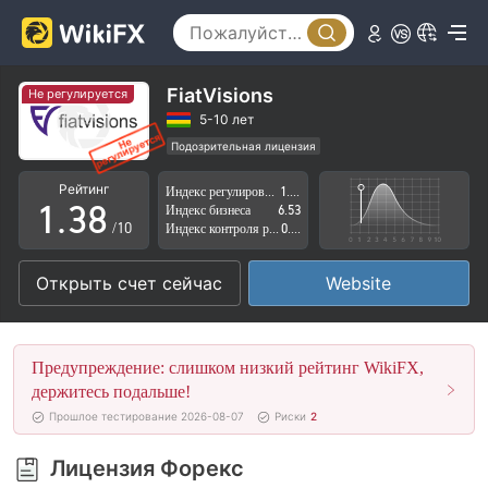
3
4
0
5
FiatVisions
Не регулируется
1
6
5-10 лет
Подозрительная лицензия
0
2
7
Регион деятельности подозрителен
Рейтинг
Индекс регулирования
1.40
Высокие потенциальные риски
1
.
3
8
Индекс бизнеса
6.53
/10
Индекс контроля рисков
0.80
2
4
9
Открыть счет сейчас
Website
3
5
4
6
Предупреждение: слишком низкий рейтинг WikiFX,
5
7
держитесь подальше!
Прошлое тестирование 2026-08-07
Риски
2
6
8
Лицензия Форекс
7
9