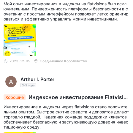
ксы на FiatVisions: безопасная платформа встр
Мой опыт инвестирования в индексы на fiatvisions был искл
валюты
Для
, FiatVisions обеспечивает высокий уровень
ечает удобный интерфейс пользователя
ючительным. Приверженность платформы безопасности в с
кредитное плечо в соотношении 1:200
. Это означает,
очетании с простым интерфейсом позволяет легко ориентир
оваться и эффективно управлять моими инвестициями.
что на каждый доллар, который трейдер имеет на своем
счету, он может торговать до 200 долларов валюты. Этот
уровень кредитного плеча обычно наблюдается при
торговле на рынке Форекс, где небольшие изменения цены
могут приравниваться к значительным прибылям или
убыткам из-за большой суммы денег.
2023-12-09
Соединенное Королевство
Товары
индексы
и
в FiatVisions предлагаются в
кредитное плечо 1:50
. Это более низкое кредитное
Arthur I. Porter
плечо по сравнению с валютами означает волатильность и
3-5 года
риск, связанные с этими классами активов. С помощью
этого кредитного плеча на каждый доллар на своем счету
Индексное инвестирование Fiatvisio
Хорошие
трейдер может контролировать до 50 долларов товаров
ns: быстрые сделки, надежная поддержка
Инвестирование в индексы через fiatvisions стало положите
или индексов. Это позволяет трейдерам контролировать
льным опытом. Быстрое снятие средств и депозитов делают
значительную позицию, требуя при этом лишь часть от
торговлю гладкой. Надежная команда поддержки клиентов
обеспечивает безопасную и заслуживающую доверия инвес
общей стоимости.
тиционную среду.
акции
Трейдинг
на FiatVisions позволяет трейдеру