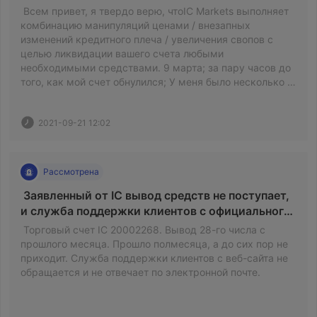
 Всем привет, я твердо верю, чтоIC Markets выполняет 
комбинацию манипуляций ценами / внезапных 
изменений кредитного плеча / увеличения свопов с 
целью ликвидации вашего счета любыми 
необходимыми средствами. 9 марта; за пару часов до 
того, как мой счет обнулился; У меня было несколько 
хеджированных сделок, и мой уровень маржи 
превышал 650%, и я просыпался через пару часов (у 
2021-09-21 12:02
меня не было полноценного ночного сна, и я 
просыпался максимум через 2 часа); Я вижу, что моя 
учетная запись исчезла с. 
Рассмотрена
 Заявленный от IC вывод средств не поступает, 
и служба поддержки клиентов с официального 
сайта не обращается к нему. 
 Торговый счет IC 20002268. Вывод 28-го числа с 
прошлого месяца. Прошло полмесяца, а до сих пор не 
приходит. Служба поддержки клиентов с веб-сайта не 
обращается и не отвечает по электронной почте. 