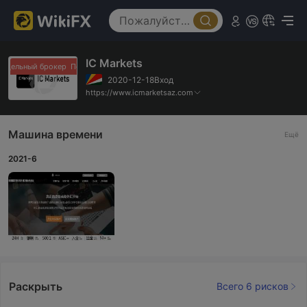
IC Markets
ддельный брокер
Поддельный брокер
2020-12-18Вход
https://www.icmarketsaz.com
Машина времени
Ещё
2021-6
Раскрыть
Всего 6 рисков