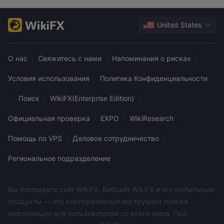
правило, регулируемые брокеры раскрывают свои
номера телефонов, адрес электронной почты или адрес
United States
компании, чтобы их клиенты могли связаться с ними.
За и против
О нас
|
Свяжитесь с нами
|
Напоминания о рисках
|
Часто задаваемые вопросы (FAQ)
Условия использования
|
Политика Конфиденциальности
|
Поиск
|
WikiFX(Enterprise Edition)
|
Официальная проверка
|
EXPO
|
WikiResearch
|
Помощь по VPS
|
Деловое сотрудничество
|
Региональное подразделение
Вы посещаете сайт WikiFX. Вебсайт WikiFX и его мобильные
продукты — это корпоративный инструмент поиска
информации для пользователей со всего мира. При