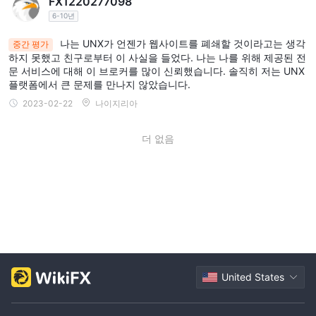
FX1220277098
인터페이스로 유명한 업계 최고의 mt4 거래 플랫폼에 대한 탁월한
6-10년
MT4
액세스를 고객에게 제공합니다. ~와 함께
, 거래자는 Expert
나는 UNX가 언젠가 웹사이트를 폐쇄할 것이라고는 생각
Advisors를 통해 자동화의 힘을 활용하여 사전 정의된 전략 및 알고
중간 평가
하지 못했고 친구로부터 이 사실을 들었다. 나는 나를 위해 제공된 전
리즘을 기반으로 거래를 실행할 수 있습니다. 이 플랫폼은 정교한 기
문 서비스에 대해 이 브로커를 많이 신뢰했습니다. 솔직히 저는 UNX
능과 사용 편의성을 결합하여 원활한 거래 경험을 제공하여 거래자
플랫폼에서 큰 문제를 만나지 않았습니다.
가 정보에 입각한 결정을 내리고 거래 전략을 최적화할 수 있도록 합
2023-02-22
나이지리아
니다.
더 없음
고객 지원
상인은 쉽게 접촉할 수 있습니다 UNX 계정 또는 거래 활동에 관한
문의, 지원 또는 우려 사항이 있는 경우 전용 전화번호로 전화하십시
01057754825
오.
. 이 직통 전화 지원을 통해 트레이더는 실시간
커뮤니케이션을 통해 보다 효율적이고 개인화된 고객 경험을 보장할
수 있습니다. 고객 지원을 위한 전화번호를 제공함으로써, UNX 트레
이더의 요구를 신속하게 해결하고 탁월한 서비스를 제공하겠다는 약
속을 보여줍니다.
United States
고객 리뷰