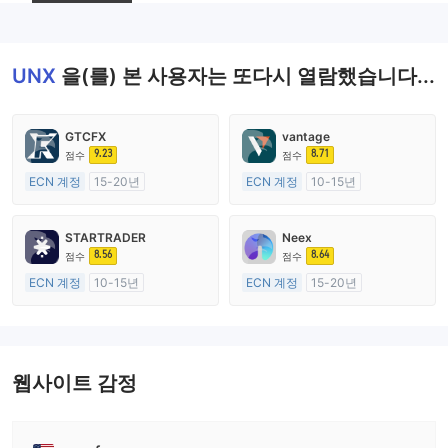
--
UNX
을(를) 본 사용자는 또다시 열람했습니다...
GTCFX
vantage
9.23
8.71
점수
점수
ECN 계정
15-20년
ECN 계정
10-15년
영국 규제
호주 규제
외환 거래 라이선스 (MM)
외환 거래 라이선스 (MM)
STARTRADER
Neex
마스터 레이블 MT4
마스터 레이블 MT4
8.56
8.64
점수
점수
ECN 계정
10-15년
ECN 계정
15-20년
호주 규제
호주 규제
외환 거래 라이선스 (MM)
외환 거래 라이선스 (MM)
마스터 레이블 MT4
마스터 레이블 MT4
웹사이트 감정