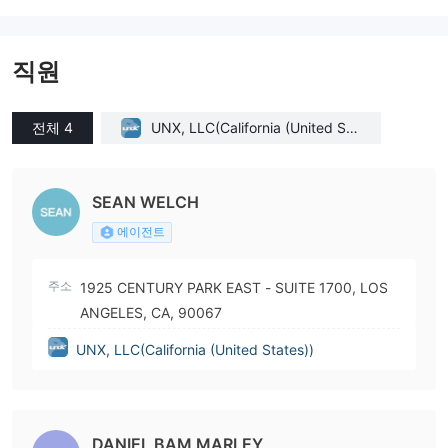
직원
전체 4
UNX, LLC(California (United Sta
tes))
SEAN WELCH
에이전트
주소
1925 CENTURY PARK EAST - SUITE 1700, LOS
ANGELES, CA, 90067
UNX, LLC(California (United States))
DANIEL BAM MARLEY