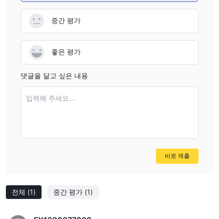
규제되지 않은 중개인과 관련된 위험을 최소화하기 위해 자금을 투
중간 평가
자하기 전에 항상 신뢰할 수 있는 출처로부터 전문적인 조언을 조사
하고 구하는 것이 좋습니다.
좋은 평가
장점과 단점
UNX찬반 양론의 혼합 가방을 제시합니다. 긍정적인 측면에서 그들
댓글을 달고 싶은 내용
MT4 거래 플랫폼
은 널리 인정받는
, 고급 기능과 경쟁력있는 스
프레드로 유명합니다. 그러나 규제 라이선스가 없다는 점은 자금의
입력해 주세요....
보안에 대한 우려를 불러일으키고 있으며 최소 예치금, 레버리지 및
계정 유형과 같은 필수 측면에 대한 자세한 정보를 사용할 수 없다는
것이 단점입니다. 부정적인 고객 리뷰도 잠재적인 문제를 강조하며
언급된 교육 리소스가 없다는 것은 단점입니다. 또한 공식 웹 사이트
의 접근 불가능은 주변의 불확실성을 더욱 가중시킵니다. UNX . 트
바로 제출
레이더는 회사에 참여하기 전에 주의를 기울이고 이러한 요소를 고
려해야 합니다.
전체
(1)
중간 평가
(1)
거래 플랫폼
UNX포괄적인 차트 패키지, 고급 기술 분석 도구 및 사용자 친화적인