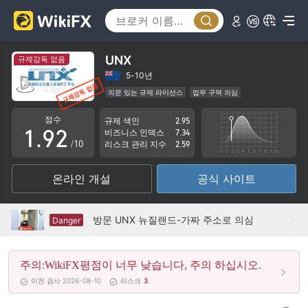
4
5
6
UNX
규제감독 없음
7
0
5-10년
의문 있는 규제 라이선스
업무 구역 의심
0
8
1
잠재적 위험성이 높음
점수
규제 색인
2.95
1
.
9
2
비즈니스 인덱스
7.34
/10
리스크 관리 지수
2.59
2
3
온라인 개설
공식 사이트
3
4
4
5
방문 UNX 뉴질랜드-가짜 주소로 의심
Danger
5
6
주의:WikiFX평점이 너무 낮습니다, 주의 하십시오.
6
7
이전 검사 2026-08-10
리스크
3
7
8