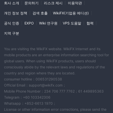
다음과 같은 규제되지 않은 브로커를 다룰 때 UNX , 웹 사이트의 가
회사 소개
|
문의하기
|
리스크 제시
|
이용약관
|
용성뿐만 아니라 사용자 평가는 회사의 신뢰성을 결정하는 데 고려
개인 정보 정책
|
검색 호출
|
WikiFX(기업용 에디션)
|
해야 할 중요한 측면이 됩니다. 이전 사용자의 평가는 귀중한 통찰력
을 제공하고 딜러의 자격을 보다 효율적으로 평가하는 데 도움이 될
공식 인증
|
EXPO
|
Wiki 연구원
|
VPS 도움말
|
협력
|
수 있습니다. 의 경우 UNX , 대부분의 사용자가 별점 1점을 주고 사
지역 구분
기성에 대한 불만을 표현하는 등 사용자 평가가 주로 부정적이라는
점은 주목할 가치가 있습니다. 이러한 평가는 중요한 참고 자료로 사
용되며 회사의 신뢰성과 관련된 잠재적인 우려 사항을 강조합니다.
You are visiting the WikiFX website. WikiFX Internet and its
mobile products are an enterprise information searching tool for
위험 경고
global users. When using WikiFX products, users should
금융 시장에서의 거래는 간과해서는 안 되는 수준의 위험을 수반합
consciously abide by the relevant laws and regulations of the
니다. 외환, 선물, CFD 및 기타 금융 계약과 같은 상품은 복잡하고 종
country and region where they are located.
종 마진으로 거래되기 때문에 내재된 위험이 증폭됩니다. 위험 허용
consumer hotline：006531290538
범위를 평가하고 이러한 유형의 투자 활동에 참여하는 것이 재무 목
Official Email：support@wikifx.com；
표 및 개인 상황과 일치하는지 신중하게 고려하는 것이 중요합니다.
Mobile Phone Number：234 706 777 7762；61 449895363
이 기사에 제공된 정보는 참고용으로만 제공되며 개인화된 투자 조
Telegram：+60 103342306
언으로 해석되어서는 안 됩니다. 각 개인의 재무 상황과 목표는 고유
Whatsapp：+852-6613 1970；
하므로 투자 결정을 내리기 전에 철저한 조사를 수행하고 자격을 갖
License or other information error corrections, please send the