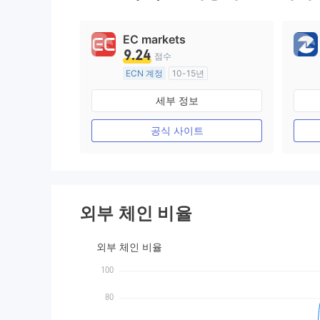
9
EC markets
9.24
점수
ECN 계정
10-15년
호주 규제
세부 정보
외환 거래 라이선스 (MM)
마스터 레이블 MT4
공식 사이트
외부 체인 비율