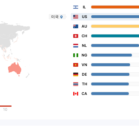
IL
미국
US
AU
CH
NL
NG
VN
DE
TH
CA
10