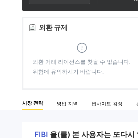
3
1
5
4
2
6
외환 규제
5
3
7
6
4
8
외환 거래 라이선스를 찾을 수 없습니다.
위험에 유의하시기 바랍니다.
7
5
9
8
6
시장 전략
영업 지역
웹사이트 감정
9
7
8
FIBI
을(를) 본 사용자는 또다시