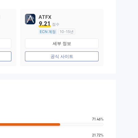
l
ATFX
9.21
점수
ECN 계정
10-15년
호주 규제
세부 정보
외환 거래 라이선스 (MM)
마스터 레이블 MT4
공식 사이트
71.46%
21.72%