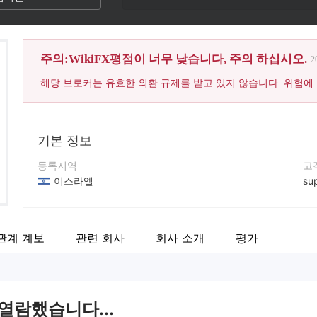
주의:WikiFX평점이 너무 낮습니다, 주의 하십시오.
2
해당 브로커는 유효한 외환 규제를 받고 있지 않습니다. 위험에
기본 정보
등록지역
고
이스라엘
sup
운영 기간
연
5-10년
03
관계 계보
관련 회사
회사 소개
평가
회사 전체 이름
회
First International Bank of Israel
htt
 열람했습니다...