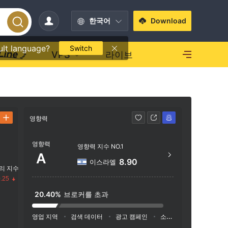
한국어
Download
ult language?
Switch
VPS
라이브
영향력
연락처
영향력
03-5
영향력 지수 NO.1
A
https:
8.90
이스라엘
리 지수
Menu
.25
20.40%
브로커를 초과
수
영업 지역
검색 데이터
광고 캠페인
소셜 미디어 지수