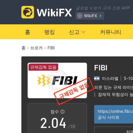
글로벌 브로커 규제 조회 APP
WikiFX
홈
랭킹
신고
커뮤니티
홈
-
브로커
-
FIBI
0
1
FIBI
규제감독 없음
이스라엘
|
5-1
0
2
의문 있는 규제 라이
잠재적 위험성이 
|
1
3
점수
2
.
0
4
공식 사이트
/10
타