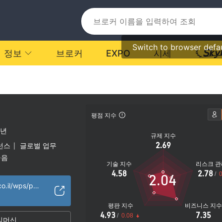
Switch to browser defa
정보
브로커
EXPO
시세
평점 지수
0년
규제 지수
2.69
선스
글로벌 업무
|
높음
기술 지수
리스크 관
4.58
2.78
/
0
2.04
https://online.fibi.co.il/wps/portal/FibiMenu/HomeEN
평판 지수
비즈니스 지
4.93
7.35
/
0.08
임머신