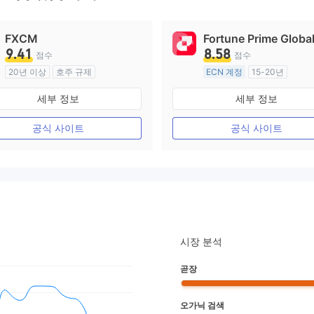
FXCM
Fortune Prime Globa
9.41
8.58
점수
점수
20년 이상
호주 규제
ECN 계정
15-20년
외환 거래 라이선스 (MM)
호주 규제
세부 정보
세부 정보
마스터 레이블 MT4
외환 거래 라이선스 (MM)
마스터 레이블 MT4
공식 사이트
공식 사이트
시장 분석
곧장
오가닉 검색