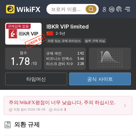
2
3
3
4
4
5
IBKR VIP limited
규제감독 없음
5
6
2-5년
의문 있는 규제 라이선스
업무 구역 의심
0
6
7
잠재적 위험성이 높음
점수
규제 색인
2.92
1
.
7
8
비즈니스 인덱스
5.46
/10
리스크 관리 지수
2.28
2
8
9
타임머신
공식 사이트
3
9
4
주의:WikiFX평점이 너무 낮습니다, 주의 하십시오.
5
이전 검사 2026-08-08
리스크
3
6
외환 규제
7