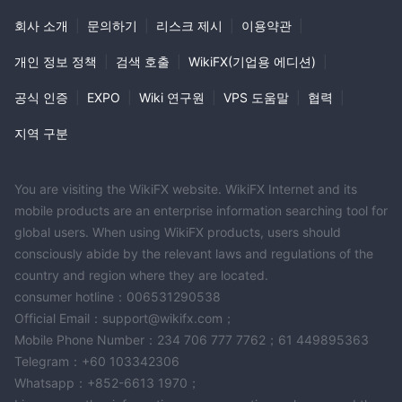
회사 소개
|
문의하기
|
리스크 제시
|
이용약관
|
개인 정보 정책
|
검색 호출
|
WikiFX(기업용 에디션)
|
공식 인증
|
EXPO
|
Wiki 연구원
|
VPS 도움말
|
협력
|
지역 구분
You are visiting the WikiFX website. WikiFX Internet and its
mobile products are an enterprise information searching tool for
global users. When using WikiFX products, users should
consciously abide by the relevant laws and regulations of the
country and region where they are located.
consumer hotline：006531290538
Official Email：support@wikifx.com；
Mobile Phone Number：234 706 777 7762；61 449895363
Telegram：+60 103342306
Whatsapp：+852-6613 1970；