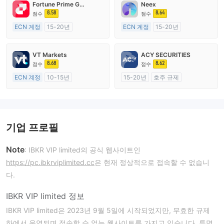
Fortune Prime Global
Neex
8.58
8.64
점수
점수
ECN 계정
15-20년
ECN 계정
15-20년
호주 규제
호주 규제
외환 거래 라이선스 (MM)
외환 거래 라이선스 (MM)
VT Markets
ACY SECURITIES
마스터 레이블 MT4
마스터 레이블 MT4
8.68
8.62
점수
점수
ECN 계정
10-15년
15-20년
호주 규제
호주 규제
외환 거래 라이선스 (MM)
외환 거래 라이선스 (MM)
마스터 레이블 MT4
마스터 레이블 MT4
기업 프로필
Note
: IBKR VIP limited의 공식 웹사이트인
https://pc.ibkrviplimited.cc
은 현재 정상적으로 접속할 수 없습니
다.
IBKR VIP limited 정보
IBKR VIP limited은 2023년 9월 5일에 시작되었지만, 무효한 규제
하에서 운영되며 접속할 수 없는 웹사이트를 가지고 있습니다. 투명