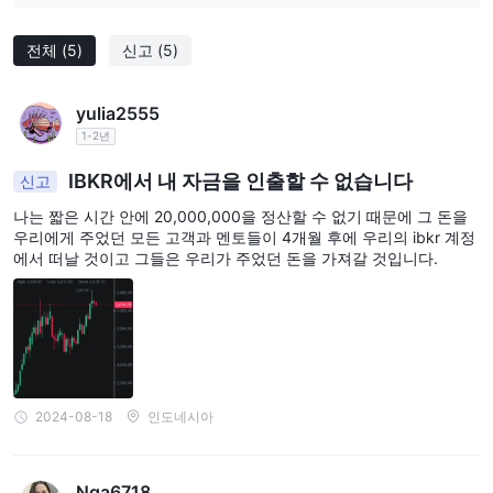
베트남 투자자는 추가 VIP 수수료 $88,888을 지불하지 않으면 자금
을 인출할 수 없다고 보고했습니다.
전체
(5)
신고
(5)
결론
yulia2555
총론적으로, IBKR VIP limited를 거래하기로 결정하면 규제되지 않
1-2년
은 상태뿐만 아니라 사기와 인출 어려움에 노출되어 자금을 큰 위험
에 빠뜨릴 것입니다. 게다가 거래 중 문제가 발생할 때 브로커와의
IBKR에서 내 자금을 인출할 수 없습니다
신고
연락이 끊어지는 완전한 고객 서비스 채널의 결여도 있습니다.
나는 짧은 시간 안에 20,000,000을 정산할 수 없기 때문에 그 돈을
따라서 규제를 받고 신뢰할 수 있는 대안을 선택하는 것이 현명한 선
우리에게 주었던 모든 고객과 멘토들이 4개월 후에 우리의 ibkr 계정
에서 떠날 것이고 그들은 우리가 주었던 돈을 가져갈 것입니다.
택입니다.
2024-08-18
인도네시아
Nga6718