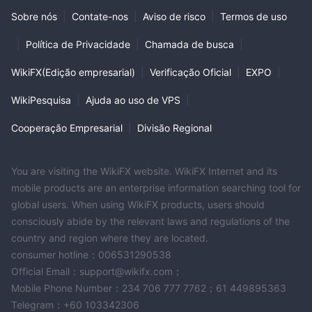
Sobre nós
|
Contate-nos
|
Aviso de risco
|
Termos de uso
|
Política de Privacidade
|
Chamada de busca
|
WikiFX(Edição empresarial)
|
Verificação Oficial
|
EXPO
|
WikiPesquisa
|
Ajuda ao uso de VPS
|
Cooperação Empresarial
|
Divisão Regional
You are visiting the WikiFX website. WikiFX Internet and its
mobile products are an enterprise information searching tool for
global users. When using WikiFX products, users should
consciously abide by the relevant laws and regulations of the
country and region where they are located.
consumer hotline：006531290538
Official Email：support@wikifx.com；
Mobile Phone Number：234 706 777 7762；61 449895363
Telegram：+60 103342306