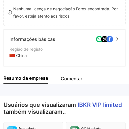
8
Nenhuma licença de negociação Forex encontrada. Por
favor, esteja atento aos riscos.
9
Informações básicas
Região de registo
China
Anos de operação
2-5 anos
Resumo da empresa
Comentar
Empresa
IBKR VIP limited
Usuários que visualizaram
IBKR VIP limited
também visualizaram..
fpmarkets
GO Markets