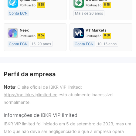
8.88
8.98
Pontuação
Pontuação
Conta ECN
Mais de 20 anos
Mais de 20 anos
Austrália Regulamento
Austrália Regulamento
Market Marketing (MM)
Neex
VT Markets
Market Marketing (MM)
cTrader
8.64
8.68
Pontuação
Pontuação
Etiqueta principal MT4
Conta ECN
15-20 anos
Conta ECN
10-15 anos
Austrália Regulamento
Austrália Regulamento
Market Marketing (MM)
Market Marketing (MM)
Etiqueta principal MT4
Etiqueta principal MT4
Perfil da empresa
Nota
: O site oficial de IBKR VIP limited:
https://pc.ibkrviplimited.cc
está atualmente inacessível
normalmente.
Informações de IBKR VIP limited
IBKR VIP limited foi iniciado em 5 de setembro de 2023, mas um
fato que não deve ser negligenciado é que a empresa opera