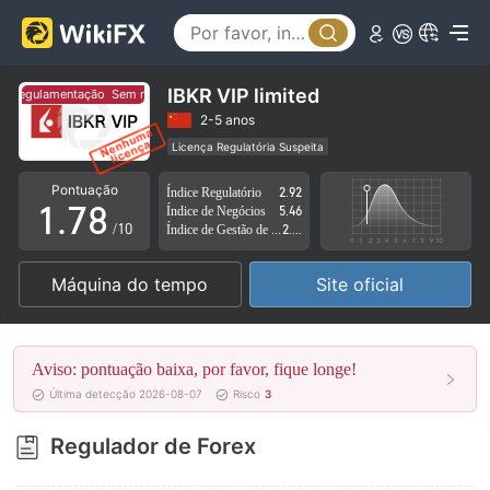
2
3
3
4
4
5
IBKR VIP limited
 regulamentação
Sem regulamentação
5
6
2-5 anos
Licença Regulatória Suspeita
0
6
7
Região de negócios suspeita
Risco potencial alto
Pontuação
Índice Regulatório
2.92
1
.
7
8
Índice de Negócios
5.46
/10
Índice de Gestão de Risco
2.28
2
8
9
Máquina do tempo
Site oficial
3
9
4
Aviso: pontuação baixa, por favor, fique longe!
5
Última detecção 2026-08-07
Risco
3
6
Regulador de Forex
7