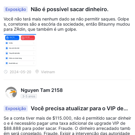
sem contato com a corretora quando encontrar problemas
Não é possível sacar dinheiro.
Exposição
durante a negociação.
Você não terá mais nenhum dado se não permitir saques. Golpe
Portanto, escolher alternativas regulamentadas e respeitáveis é
s, corretores são a escória da sociedade, então Bitsunny mudou
para ZRdin, que também é um golpe.
uma escolha sábia.
2024-05-20
Vietnam
Nguyen Tam 2158
3-5 anos
Você precisa atualizar para o VIP de
Exposição
$88888 para poder sacar dinheiro. Conta bloque
Se a conta tiver mais de $115.000, não é permitido sacar dinheir
ada.
o e é necessário pagar uma taxa adicional de upgrade VIP de
$88.888 para poder sacar. Fraude. O dinheiro arrecadado tamb
ém será congelado. Fraude. Exigir a intervenção das autoridade