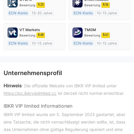
9.23
8.56
Bewertung
Bewertung
ECN-Konto
15-20 Jahre
ECN-Konto
10-15 Jahre
Vereinigtes KönigreichRegulierung
AustralienRegulierung
Market Making (MM)
Market Making (MM)
VT Markets
TMGM
MT4-Volllizenz
MT4-Volllizenz
8.68
8.61
Bewertung
Bewertung
ECN-Konto
10-15 Jahre
ECN-Konto
10-15 Jahre
AustralienRegulierung
AustralienRegulierung
Market Making (MM)
Market Making (MM)
MT4-Volllizenz
MT4-Volllizenz
Unternehmensprofil
Hinweis
: Die offizielle Website von IBKR VIP limited unter
https://pc.ibkrviplimited.cc
ist derzeit nicht normal erreichbar.
IBKR VIP limited Informationen
IBKR VIP limited wurde am 5. September 2023 gestartet, aber
eine Tatsache, die nicht vernachlässigt werden sollte, ist, dass
das Unternehmen ohne gültige Regulierung operiert und eine