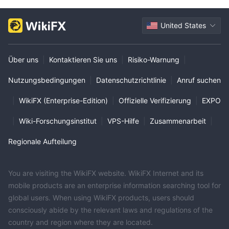
United States
Über uns
|
Kontaktieren Sie uns
|
Risiko-Warnung
|
Nutzungsbedingungen
|
Datenschutzrichtlinie
|
Anruf suchen
|
WikiFX (Enterprise-Edition)
|
Offizielle Verifizierung
|
EXPO
|
Wiki-Forschungsinstitut
|
VPS-Hilfe
|
Zusammenarbeit
|
Regionale Aufteilung
You are visiting the WikiFX website. WikiFX Internet and its
mobile products are an enterprise information searching tool for
global users. When using WikiFX products, users should
consciously abide by the relevant laws and regulations of the
country and region where they are located.