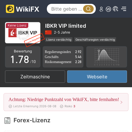
2
3
3
4
4
5
IBKR VIP limited
Keine Lizenz
5
6
2-5 Jahre
Lizenz verdächtig
Geschäftsregion verdächtig
0
6
7
Hohes potenzielles Risiko
Bewertung
Regulierungsindex
2.92
1
.
7
8
Geschäfts
5.46
/10
Risikomanagement
2.28
2
8
9
Zeitmaschine
Webseite
3
9
4
Achtung: Niedrige Punktzahl von WikiFX, bitte fernhalten!
5
Letzte Erkennung 2026-08-08
Risiko
3
6
Forex-Lizenz
7