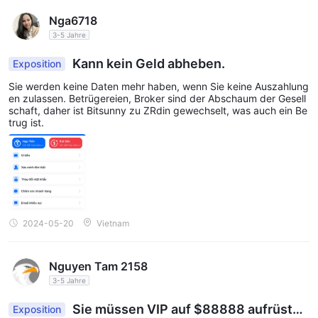
Betrugs- und Auszahlungsschwierigkeiten. Darüber hinaus
Nga6718
trennt Sie der vollständige Mangel an Kundenservicekanälen
3-5 Jahre
von dem Broker, wenn Sie während des Handels auf Probleme
Kann kein Geld abheben.
Exposition
stoßen.
Sie werden keine Daten mehr haben, wenn Sie keine Auszahlung
Daher ist die Wahl regulierter und seriöser Alternativen eine
en zulassen. Betrügereien, Broker sind der Abschaum der Gesell
kluge Entscheidung.
schaft, daher ist Bitsunny zu ZRdin gewechselt, was auch ein Be
trug ist.
2024-05-20
Vietnam
Nguyen Tam 2158
3-5 Jahre
Sie müssen VIP auf $88888 aufrüste
Exposition