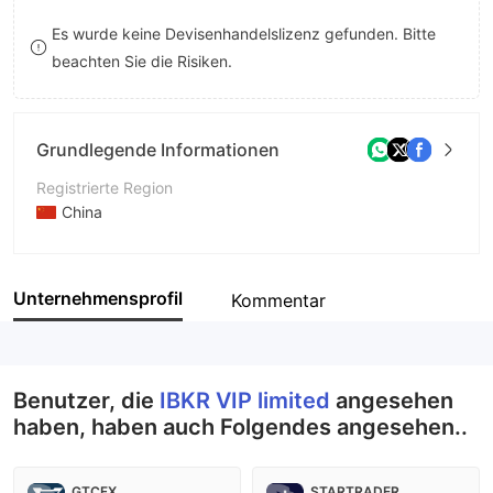
8
Es wurde keine Devisenhandelslizenz gefunden. Bitte
beachten Sie die Risiken.
9
Grundlegende Informationen
Registrierte Region
China
Betriebszeitraum
2-5 Jahre
Unternehmensprofil
Kommentar
Unternehmen
IBKR VIP limited
Benutzer, die
IBKR VIP limited
angesehen
haben, haben auch Folgendes angesehen..
GTCFX
STARTRADER