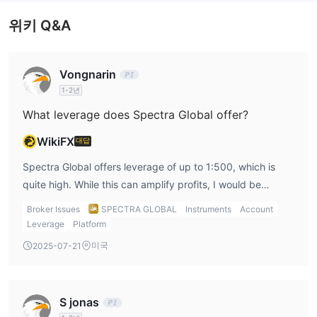
기회를 제공합니다. 고 레버리지는 이익을 증폭시킬 수도 있지만 손
위키 Q&A
실을 악화시킬 수도 있는 양면적인 현상임을 인식하는 것이 중요합
니다.
Vongnarin
스프레드 및 수수료
거래 플랫폼
1-2년
What leverage does Spectra Global offer?
입출금
참고:
Spectra Global LTD는 은행 송금 거래에 대해 수수료를 부과
WikiFX
대답
하지 않습니다. 그러나 송금, 대응 및 수신 은행은 자체 수수료 구조
Spectra Global offers leverage of up to 1:500, which is
에 따라 수수료를 부과할 수 있습니다.
quite high. While this can amplify profits, I would be
cautious with such high leverage, as it can also lead to
Broker Issues
SPECTRA GLOBAL
Instruments
Account
significant losses. Personally, I prefer to use moderate
Leverage
Platform
leverage to minimize risk.
미국
2025-07-21
S jonas