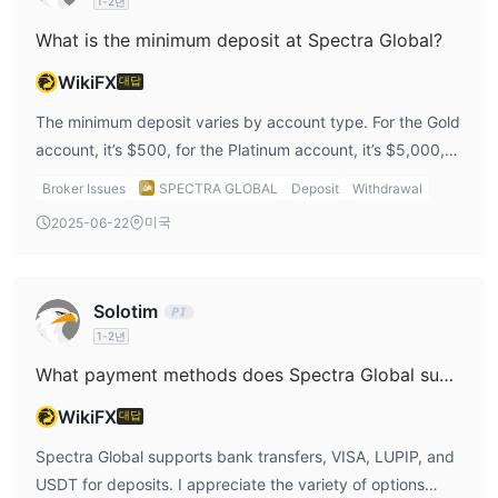
1-2년
What is the minimum deposit at Spectra Global?
WikiFX
대답
The minimum deposit varies by account type. For the Gold
account, it’s $500, for the Platinum account, it’s $5,000,
and for the VIP account, it’s $25,000. I’d personally start
Broker Issues
SPECTRA GLOBAL
Deposit
Withdrawal
with the Gold account as the $500 minimum deposit is
미국
2025-06-22
more accessible for a new trader like me.
Solotim
1-2년
What payment methods does Spectra Global support for deposits?
WikiFX
대답
Spectra Global supports bank transfers, VISA, LUPIP, and
USDT for deposits. I appreciate the variety of options