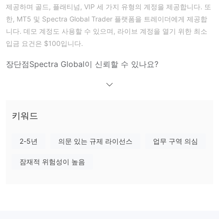
제공하며 골드, 플래티넘, VIP 세 가지 유형의 계정을 제공합니다. 또
한, MT5 및 Spectra Global Trader 플랫폼을 트레이더에게 제공합
니다. 데모 계정도 사용할 수 있으며, 라이브 계정을 열기 위한 최소
입금 요건은 $100입니다.
장단점
Spectra Global이 신뢰할 수 있나요?
유효한 규제가 없습니다
현재, Spectra Global은
. 해당 도메인은
“client Transfer
2023년 3월 23일에 등록되었으며 현재 상태는
Prohibited”
입니다. 이 브로커를 선택한다면 자금의 안전에 매우
주의하시기 바랍니다.
키워드
Spectra Global에서 무엇을 거래할 수 있나요?
2-5년
의문 있는 규제 라이선스
업무 구역 의심
외환, CFD 주식, 지수, 상품 및 선물
Spectra Global에서는
로
거래할 수 있습니다.
잠재적 위험성이 높음
계정 유형
레버리지
Spectra Global은(는) 최대 레버리지 비율 1:500을 활용할 수 있는