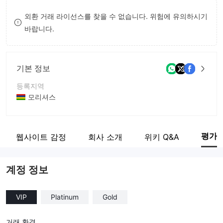
9
7
7
외환 거래 라이선스를 찾을 수 없습니다. 위험에 유의하시기
바랍니다.
8
8
9
9
기본 정보
등록지역
모리셔스
운영 기간
2-5년
평가
웹사이트 감정
회사 소개
위키 Q&A
회사 전체 이름
Spectra Global LTD
계정 정보
VIP
Platinum
Gold
거래 환경