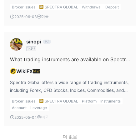
available. If I were making a deposit, I’d likely choose
Broker Issues
SPECTRA GLOBAL
Withdrawal
Deposit
USDT because of the faster processing time compared to
미국
2025-06-03
traditional bank transfers.
sinopi
1-2년
What trading instruments are available on Spectra Global?
WikiFX
대답
Spectra Global offers a wide range of trading instruments,
including Forex, CFD Stocks, Indices, Commodities, and
Futures. I would definitely take advantage of this variety
Broker Issues
SPECTRA GLOBAL
Platform
Instruments
to diversify my trading portfolio and spread my risk across
Account
Leverage
different asset classes.
미국
2025-05-04
더 없음