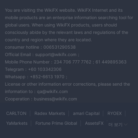
You are visiting the WikiFX website. WikiFX Internet and its
mobile products are an enterprise information searching tool for
global users. When using WikiFX products, users should
consciously abide by the relevant laws and regulations of the
country and region where they are located.
consumer hotline：006531290538
Official Email：support@wikifx.com；
Mobile Phone Number：234 706 777 7762；61 449895363
Telegram：+60 103342306
Whatsapp：+852-6613 1970；
License or other information error corrections, please send the
information to：qa@wikifx.com
Cooperation：business@wikifx.com
CARLTON
Radex Markets
amari Capital
RYOEX
YaMarkets
Fortune Prime Global
AssetsFX
더 보기
Fizmo Fx Markets
Finotive Funding
PLOTIO