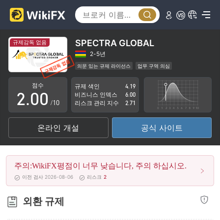
SPECTRA GLOBAL
규제감독 없음
0
2-5년
의문 있는 규제 라이선스
업무 구역 의심
1
잠재적 위험성이 높음
점수
규제 색인
4.19
2
.
0
0
비즈니스 인덱스
6.00
/10
리스크 관리 지수
2.71
3
1
1
온라인 개설
공식 사이트
4
2
2
5
3
3
주의:WikiFX평점이 너무 낮습니다, 주의 하십시오.
6
4
4
이전 검사 2026-08-06
리스크
2
7
5
5
외환 규제
8
6
6