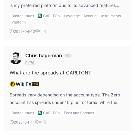
is my preferred platform due to its advanced features.
However, they don’t support MT4, which is a bit of a
Broker Issues
CARLTON
Leverage
Account
Instruments
downside for beginners like me.
Platform
미국
2025-04-12
Chris hagerman
1-2년
What are the spreads at CARLTON?
WikiFX
대답
Spreads vary depending on the account type. The Zero
account has spreads under 10 pips for forex, while the
Standard account’s spreads are 40-50 pips. Personally,
Broker Issues
CARLTON
Fees and Spreads
I’d go for a Zero account to benefit from tighter spreads,
미국
2025-04-11
but I’d still have to account for the commission fees.