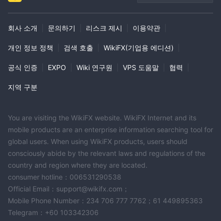
회사 소개
|
문의하기
|
리스크 제시
|
이용약관
|
개인 정보 정책
|
검색 호출
|
WikiFX(기업용 에디션)
|
공식 인증
|
EXPO
|
Wiki 연구원
|
VPS 도움말
|
협력
|
지역 구분
You are visiting the WikiFX website. WikiFX Internet and its
mobile products are an enterprise information searching tool for
global users. When using WikiFX products, users should
consciously abide by the relevant laws and regulations of the
country and region where they are located.
consumer hotline：006531290538
Official Email：support@wikifx.com；
Mobile Phone Number：234 706 777 7762；61 449895363
Telegram：+60 103342306