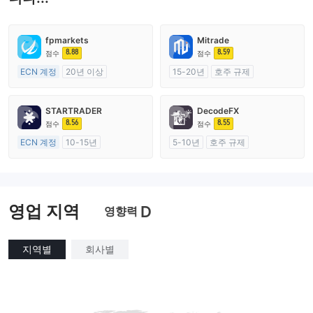
fpmarkets
Mitrade
8.88
8.59
점수
점수
ECN 계정
20년 이상
15-20년
호주 규제
호주 규제
외환 거래 라이선스 (MM)
외환 거래 라이선스 (MM)
자체 연구개발
STARTRADER
DecodeFX
마스터 레이블 MT4
8.56
8.55
점수
점수
ECN 계정
10-15년
5-10년
호주 규제
호주 규제
외환 거래 라이선스 (MM)
외환 거래 라이선스 (MM)
마스터 레이블 MT4
마스터 레이블 MT4
영업 지역
D
영향력
지역별
회사별