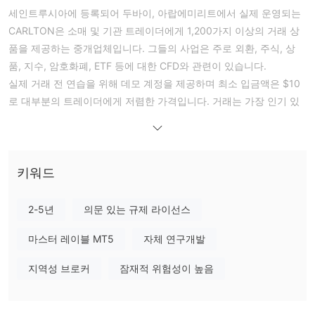
세인트루시아에 등록되어 두바이, 아랍에미리트에서 실제 운영되는
CARLTON은 소매 및 기관 트레이더에게 1,200가지 이상의 거래 상
품을 제공하는 중개업체입니다. 그들의 사업은 주로 외환, 주식, 상
품, 지수, 암호화폐, ETF 등에 대한 CFD와 관련이 있습니다.
실제 거래 전 연습을 위해 데모 계정을 제공하며 최소 입금액은 $10
로 대부분의 트레이더에게 저렴한 가격입니다. 거래는 가장 인기 있
는 고급 MetaTrader 5 플랫폼에서 실행됩니다.
공식 당국에 의해 잘 규제되지
그러나 현재까지 해당 중개업체가
않고
있음을 간과할 수 없는 사실 중 하나이며, 이는 그 신뢰성과 신
뢰성을 저하시킵니다.
키워드
장단점
CARLTON이 신뢰할 만한가요?
2-5년
의문 있는 규제 라이선스
중개 플랫폼의 안전성을 측정하는 가장 중요한 요소는 공식적으로
규제되지 않은
규제되었는지 여부입니다. CARLTON은
마스터 레이블 MT5
자체 연구개발
중개업체
로, 이는 사용자 자금과 거래 활동의 안전이 효과적으로 보호되지 않
지역성 브로커
잠재적 위험성이 높음
음을 의미합니다. 투자자는 CARLTON을 신중히 선택해야 합니다.
CARLTON에서 무엇을 거래할 수 있나요?