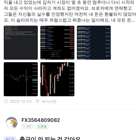
익을 내고 있었는데 갑자기 시장이 몇 초 동안 멈추더니 다시 시작되
자 모든 수익이 사라지고 계좌도 없어졌어요. 브로커에게 연락했고
그들은 자신들의 실수를 인정했지만 여전히 내 돈은 환불되지 않았어
요. 이 슬리피지는 매우 좌절스럽고 짜증나는 일이에요. 내 모든 돈과
수익을 앗아갔어요.
2025-12-02
파키스탄
FX3564809082
1-2년
인증됨
출금이 안 되는 것 같아요
신고