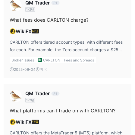
QM Trader
거래 플랫폼
1-2년
CARLTON의 고객은 강력한 기능과 사용자 친화적 인터페이스를 갖
What fees does CARLTON charge?
MetaTrader 5 플랫폼
춘
을 이용할 수 있습니다.
모바일 및 Windows 장치
플랫폼은
WikiFX
에서 모두 액세스할 수 있습
대답
니다.
CARLTON offers tiered account types, with different fees
for each. For example, the Zero account charges a $25
입출금
commission per trade, while other accounts like Pro,
MasterCard, Razorpay, Skrill, Neteller,
브로커는
Broker Issues
CARLTON
Fees and Spreads
Premium, and Standard don’t have commission fees but
Ethereum, Tether, Tron 및 와이어 전송
을 포함한 모든 결제
미국
2025-06-04
have higher spreads. Personally, I’d need to calculate how
수단을 수락한다고 주장합니다.
these fees affect my trades, especially on the Zero
account.
QM Trader
1-2년
What platforms can I trade on with CARLTON?
WikiFX
대답
CARLTON offers the MetaTrader 5 (MT5) platform, which