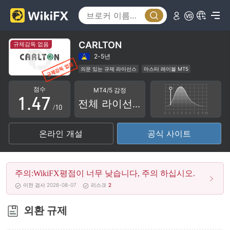
2
0
3
1
4
CARLTON
규제감독 없음
2
5
2-5년
의문 있는 규제 라이선스
마스터 레이블 MT5
0
3
6
지역성 브로커
잠재적 위험성이 높음
점수
MT4/5 감정
1
.
4
7
전체 라이선스
/10
2
5
8
온라인 개설
공식 사이트
3
6
9
4
7
주의:WikiFX평점이 너무 낮습니다, 주의 하십시오.
5
8
이전 검사 2026-08-07
리스크
2
6
9
외환 규제
7