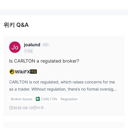
CARLTON은 하루 24시간, 주 7일 동안 1,200가지 이상의 거래 상품
을 제공합니다. 이들은 주로 다음과 같습니다:
계정 유형 및 수수료
위키 Q&A
데모 계정
실제 자금을 투자하기 전 가상 자금으로 연습할 수 있는
을 제외하고, CARLTON은 고객이 선택할 수 있는 5단계의 라이브
joalund
계정을 제공합니다.
1-2년
최소 입금액은 달러 10달러뿐
으로 대부분의 트레이더들, 심지어
초보자들에게도 저렴합니다.
Is CARLTON a regulated broker?
스프레드의 경우, 계정 레벨이 높을수록 금속 및 외환에 대한 스프레
WikiFX
대답
드가 넓어집니다.
거래 수수료
가장 좁은 스프레드를 가진 Zero 계정을 제외하고는
CARLTON is not regulated, which raises concerns for me
가 부과되지 않습니다
거래 당 25달러
. 수수료는
입니다.
as a trader. Without regulation, there’s no formal oversight
to protect my funds or ensure the broker adheres to
Broker Issues
CARLTON
Regulation
레버리지
industry standards. For me, regulation is a critical factor
미국
최대 1:500의 레버리지
2025-06-12
이 중개인의 모든 계정 유형에 대해
가 제
when choosing a broker.
공되어 초기 입금액의 500배까지 수익을 극대화할 수 있습니다. 그
러나 레버리지는 손실도 동시에 증폭시키므로 주의가 필요합니다.