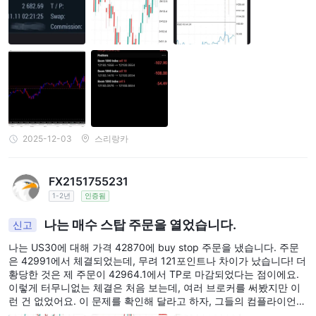
했습니다. 최근에 시간이 나서 MT5 전략 테스터에서 이 상황을 확인
해 보았는데, 캔들이 내 SL까지 되돌아가지 않았고 가격이 잠시 머물
렀던 것을 확인했습니다. 밀리초 단위로 2682.61-2682.63 근처에서
머물다가 계속 하락했습니다. 제가 거래하는 여러 브로커들과 이 타
임스탬프를 확인했지만, 해당 기간 동안 가격이 제 손절 가격으로 돌
아오지 않았습니다.
2025-12-03
스리랑카
FX2151755231
1-2년
인증됨
나는 매수 스탑 주문을 열었습니다.
신고
나는 US30에 대해 가격 42870에 buy stop 주문을 냈습니다. 주문
은 42991에서 체결되었는데, 무려 121포인트나 차이가 났습니다! 더
황당한 것은 제 주문이 42964.1에서 TP로 마감되었다는 점이에요.
이렇게 터무니없는 체결은 처음 보는데, 여러 브로커를 써봤지만 이
런 건 없었어요. 이 문제를 확인해 달라고 하자, 그들의 컴플라이언스
팀은 시장 변동성이 크거나 뉴스 발표로 인한 슬리피지라는 표준 답