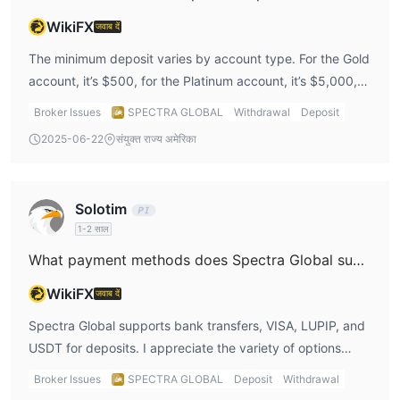
WikiFX
जवाब दें
The minimum deposit varies by account type. For the Gold
account, it’s $500, for the Platinum account, it’s $5,000,
and for the VIP account, it’s $25,000. I’d personally start
Broker Issues
SPECTRA GLOBAL
Withdrawal
Deposit
with the Gold account as the $500 minimum deposit is
2025-06-22
संयुक्त राज्य अमेरिका
more accessible for a new trader like me.
Solotim
1-2 साल
What payment methods does Spectra Global support for deposits?
WikiFX
जवाब दें
Spectra Global supports bank transfers, VISA, LUPIP, and
USDT for deposits. I appreciate the variety of options
available. If I were making a deposit, I’d likely choose
Broker Issues
SPECTRA GLOBAL
Deposit
Withdrawal
USDT because of the faster processing time compared to