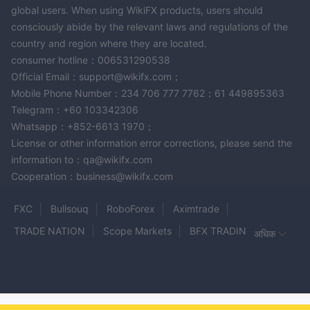
global users. When using WikiFX products, users should
consciously abide by the relevant laws and regulations of the
country and region where they are located.
consumer hotline：006531290538
Official Email：support@wikifx.com；
Mobile Phone Number：234 706 777 7762；61 449895363
Telegram：+60 103342306
Whatsapp：+852-6613 1970；
License or other information error corrections, please send the
information to：qa@wikifx.com
Cooperation：business@wikifx.com
FXC
Bullsouq
RoboForex
Aximtrade
TRADE NATION
Scope Markets
BFX TRADING
अधिक
VITTAVERSE
Oval Capital
Panthera Trade
Shaw and Partners
POE Market
CJC Markets
ARAKKAL MARKETS
BithubFX
Venbey Yatırım