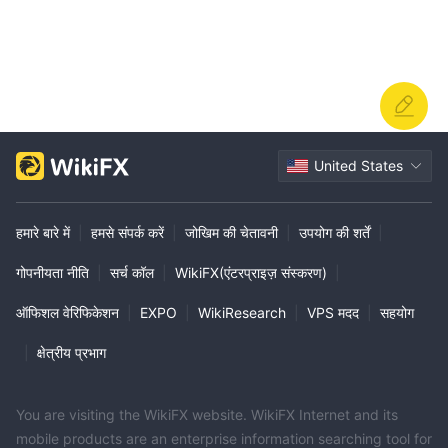
United States
हमारे बारे में
|
हमसे संपर्क करें
|
जोखिम की चेतावनी
|
उपयोग की शर्तें
|
गोपनीयता नीति
|
सर्च कॉल
|
WikiFX(एंटरप्राइज़ संस्करण)
|
ऑफिशल वेरिफिकेशन
|
EXPO
|
WikiResearch
|
VPS मदद
|
सहयोग
|
क्षेत्रीय प्रभाग
You are visiting the WikiFX website. WikiFX Internet and its
mobile products are an enterprise information searching tool for