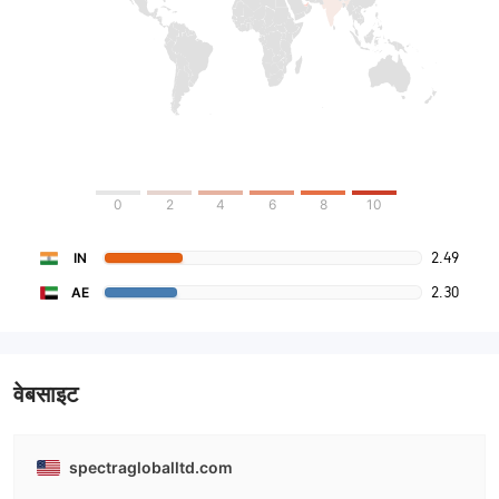
0
2
4
6
8
10
2.49
IN
2.30
AE
वेबसाइट
spectragloballtd.com