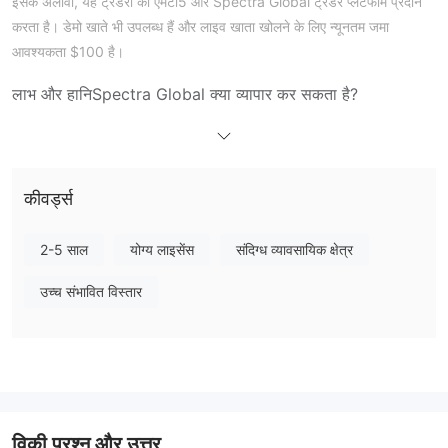
इसके अलावा, यह ट्रेडरों को एमटी5 और Spectra Global ट्रेडर प्लेटफॉर्म प्रदान
करता है। डेमो खाते भी उपलब्ध हैं और लाइव खाता खोलने के लिए न्यूनतम जमा
आवश्यकता $100 है।
लाभ और हानि
Spectra Global क्या व्यापार कर सकता है?
विदेशी मुद्रा, सीएफडी स्टॉक, सूचकांक,
Spectra Global पर आप
कमोडिटीज़ और फ्यूचर्स
के साथ व्यापार कर सकते हैं।
खाता प्रकार
कीवर्ड्स
लीवरेज
2-5 साल
योग्य लाइसेंस
संदिग्ध व्यावसायिक क्षेत्र
1:500 का अधिकतम लीवरेज अनुपात
Spectra Global एक
का उपयोग करने
का अवसर प्रदान करता है। यह महत्वपूर्ण है कि उच्च लीवरेज एक दो-पक्षीय घटना है,
उच्च संभावित विस्तार
जो आपके लाभों को बढ़ाने और आपके हानियों को बढ़ाने की क्षमता रखता है।
स्प्रेड और कमीशन
ट्रेडिंग प्लेटफॉर्म
जमा और निकासी
नोट:
Spectra Global लिमिटेड बैंक वायर लेनदेन के लिए कोई शुल्क नहीं लेता है।
विक़ी प्रश्न और उत्तर