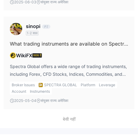
2025-06-03
संयुक्त राज्य अमेरिका
traditional bank transfers.
sinopi
1-2 साल
What trading instruments are available on Spectra Global?
WikiFX
जवाब दें
Spectra Global offers a wide range of trading instruments,
including Forex, CFD Stocks, Indices, Commodities, and
Futures. I would definitely take advantage of this variety
Broker Issues
SPECTRA GLOBAL
Platform
Leverage
to diversify my trading portfolio and spread my risk across
Account
Instruments
different asset classes.
2025-05-04
संयुक्त राज्य अमेरिका
बेसी नहीं