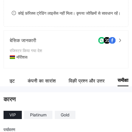
9
7
7
कोई फ़ॉरेक्स ट्रेडिंग लाइसेंस नहीं मिला। कृपया जोखिमों से सावधान रहें।
8
8
9
9
बेसिक जानकारी
रजिस्टर किया गया देश
मॉरीशस
संचालन अवधि
2-5 साल
समीक्षा
वेबसाइट
कंपनी का सारांश
विक़ी प्रश्न और उत्तर
कंपनी का नाम
Spectra Global LTD
कारण
VIP
Platinum
Gold
पर्यावरण