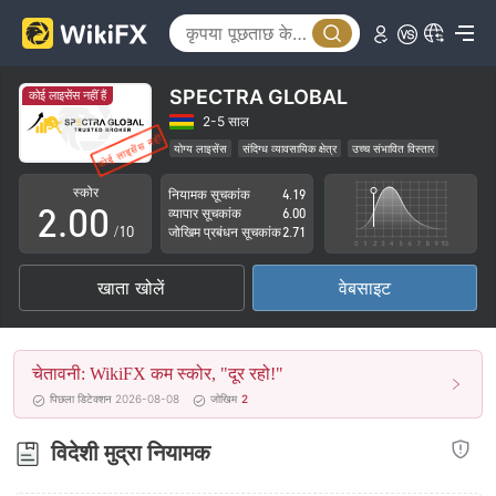
SPECTRA GLOBAL
कोई लाइसेंस नहीं हैं
0
2-5 साल
योग्य लाइसेंस
संदिग्ध व्यावसायिक क्षेत्र
उच्च संभावित विस्तार
1
स्कोर
नियामक सूचकांक
4.19
2
.
0
0
व्यापार सूचकांक
6.00
/10
जोखिम प्रबंधन सूचकांक
2.71
3
1
1
खाता खोलें
वेबसाइट
4
2
2
5
3
3
चेतावनी: WikiFX कम स्कोर, "दूर रहो!"
6
4
4
पिछला डिटेक्शन 2026-08-08
जोखिम
2
7
5
5
विदेशी मुद्रा नियामक
8
6
6