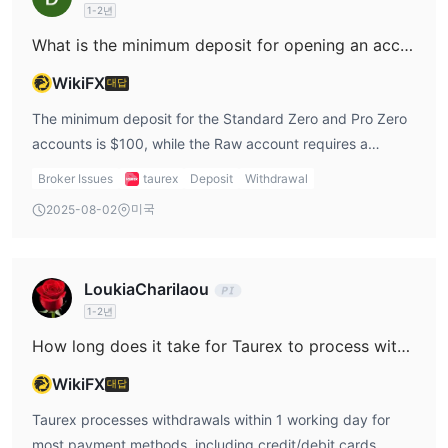
며, Taurex은 매우 낮은 스프레드를 제시합니다. 예를 들어,
1-2년
Standard Zero 계좌와 Pro Zero 계좌에서는 각각 1.6과 1.2로 스프
What is the minimum deposit for opening an account with Taurex?
레드가 매우 낮습니다. 더욱 인상적인 것은 Raw 계좌의 스프레드가
0까지 내려갈 수 있다는 점입니다.
WikiFX
대답
수수료
측면에서, Standard Zero 계좌와 Pro Zero 계좌로 거래할
The minimum deposit for the Standard Zero and Pro Zero
때 거래자는 거래에 대해 수수료를 부과받지 않습니다. 이는 주로 스
accounts is $100, while the Raw account requires a
프레드 기반의 비용 구조를 선호하는 거래자에게 매력적인 제안입니
minimum deposit of $500.
다. 그러나 Raw 계좌의 경우, Taurex은 최대 $2.0의 수수료를 부과
Broker Issues
taurex
Deposit
Withdrawal
하는 수수료 구조를 시행합니다. 이는 슈퍼 저렴한 스프레드를 우선
미국
2025-08-02
시하고 수수료 기반의 가격 책정 모델을 신경 쓰지 않는 거래자에게
이점이 될 수 있습니다.
LoukiaCharilaou
거래 플랫폼
1-2년
Taurex는 다양한 거래 요구와 선호도에 맞는 거래 플랫폼을 제공합
How long does it take for Taurex to process withdrawals?
니다. 이러한 플랫폼은 거래 경험을 향상시키고 특정 요구에 맞게 거
래를 조정하는 데 도움이 됩니다.
WikiFX
대답
MetaTrader 4 (MT4)
: MT4은 사용자 친화적인 인터페이스와 효율
Taurex processes withdrawals within 1 working day for
성으로 유명합니다. 이를 통해 다양한 강력한 거래 도구에 액세스하
most payment methods, including credit/debit cards,
여 거래를 최대한 활용할 수 있습니다.