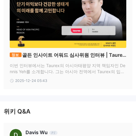
다.
Taurex에서 제공하는 Raw 계좌는 최소 입금액이 500달러이며, 스
프레드가 0까지 내려갈 수 있는 특징이 인상적입니다.
이 계좌들은 외환 레버리지 최대 1:1000 및 CFD 레버리지(지수 및
상품) 최대 1:1000을 지원합니다. 외환, 금속, 주식, 상품, 지수 및 암
호화폐 등 포함하여 1500개 이상의 상품을 거래할 수 있습니다.
또한, 종교적 신념을 고려하여 이슬람 계정 또는 스왑 프리 계정을
골든 인사이트 어워드 심사위원 인터뷰 | Taurex
정보
제공합니다.
아시아태평양 지역 책임자 Dennis Yeh
이번 인터뷰에서는 Taurex의 아시아태평양 지역 책임자인 De
레버리지
nnis Yeh를 소개합니다. 그는 아시아 전역에서 Taurex의 입지
를 강화하고 고객의 거래 경험을 향상시키는 데 핵심적인 역할
Taurex은 계좌 보유자에게 최대 1:1000의 레버리지를 제공합니다.
2025-12-24 05:43
을 하고 있습니다. Taurex에 합류하기 전, Dennis는 IC Marke
이는 계좌에 있는 1달러 당 거래자가 $1000까지의 자산을 통제할
ts에서 APAC 및 중국 지역 책임자로 근무하며 회사의 지역 성
수 있음을 의미합니다.
장과 시장 개발을 이끌었습니다.
스프레드 및 수수료
위키 Q&A
스프레드와 수수료 측면에서 Taurex은 거래자에게 경쟁력 있는 조
건을 제공합니다.
스프레드
는 통화 쌍이나 자산의 매수 및 매도 가격 차이를 의미하
Davis Wu