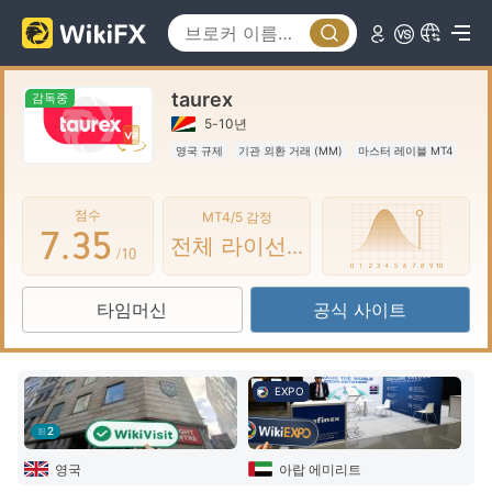
2
0
3
1
taurex
4
0
2
감독중
5-10년
5
1
3
영국 규제
기관 외환 거래 (MM)
마스터 레이블 MT4
6
2
4
점수
MT4/5 감정
7
.
3
5
전체 라이선스
/10
8
4
6
타임머신
공식 사이트
9
5
7
6
8
EXPO
7
9
2
8
영국
아랍 에미리트