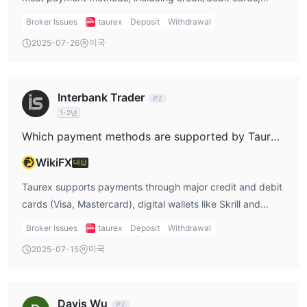
Skrill, NETELLER, and wire transfers.
MetaTrader 5 (MT5)
: MT5는 거래를 더욱 발전시킵니다. 고급 기능
Broker Issues
taurex
Deposit
Withdrawal
과 매우 신뢰할 수 있는 성능으로 알려져 있습니다. MT4와 마찬가지
미국
2025-07-26
로 MT5는 원클릭 거래를 지원하며 강력한 차트 도구와 기술적 지표
를 제공하지만, 더 많은 종류의 주문, 지표 및 기술 분석 도구를 포함
한 추가적인 강력한 기능도 제공합니다.
Interbank Trader
Taurex 앱
: Taurex 앱은 직관적이고 원활하며 비할 데 없는 모바일
1-2년
거래 경험을 제공합니다. 이 앱은 이동 중에 거래를 쉽고 효율적으로
할 수 있도록 설계되었습니다. 사용자 친화적인 인터페이스와 강력
Which payment methods are supported by Taurex?
한 기능 세트로 거래 편의성이 손끝에 있습니다.
WikiFX
대답
입출금
Taurex supports payments through major credit and debit
Taurex는 사용자의 다양한 요구에 맞게 유연한 자금 조달 옵션을 제
cards (Visa, Mastercard), digital wallets like Skrill and
공합니다. Taurex에서 지원하는 결제 방법은 다양하며 계정 자금 조
NETELLER, and traditional bank wire transfers.
Broker Issues
taurex
Deposit
Withdrawal
달을 용이하게 합니다. 사용자는 Skrill 및 NETELLER과 같은 디지털
지갑 서비스를 선택할 수 있으며, 이는 빠르고 안전한 거래를 제공합
미국
2025-07-15
니다.
Taurex는 VISA 및 Mastercard와 같은 주요 신용카드 및 직불카드
도 편의성으로 널리 사용됩니다. 또한 전통적인 은행 거래를 선호하
Davis Wu