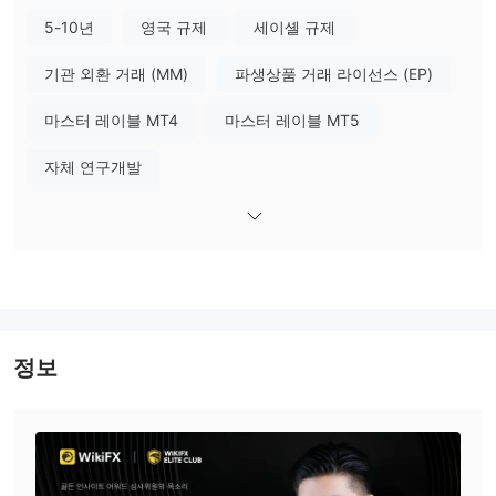
이선스 번호는 816055입니다.
5-10년
영국 규제
세이셸 규제
Taurex Global Limited는 세이셸즈 금융서비스 규제기관(FSA)의 규
제를 받으며, 규제 라이선스 번호는 SD092입니다.
기관 외환 거래 (MM)
파생상품 거래 라이선스 (EP)
장단점
마스터 레이블 MT4
마스터 레이블 MT5
시장 상품
자체 연구개발
Taurex은 외환(50개 이상의 통화 쌍), 암호화폐, 주식, 지수, 금속 및
상품 등 1000개 이상의 금융 상품을 투자자에게 제공합니다.
계정 유형
Taurex은 Standard Zero, Pro Zero 및 Raw를 포함한 여러 유형의
계정을 제공합니다.
Standard Zero 계정은 최소 입금액이 $100이며, 스프레드는 1.6부
정보
터 시작됩니다.
Pro Zero 계좌는 최소 입금액이 $500로 Standard Zero 계좌와 유
사한 기능을 제공합니다. Pro Zero 계좌는 스프레드가 낮아 1.2까지
내려갈 수 있는 점이 특징입니다.
Standard Zero 계좌와 Pro Zero 계좌는 수수료를 부과하지 않습니