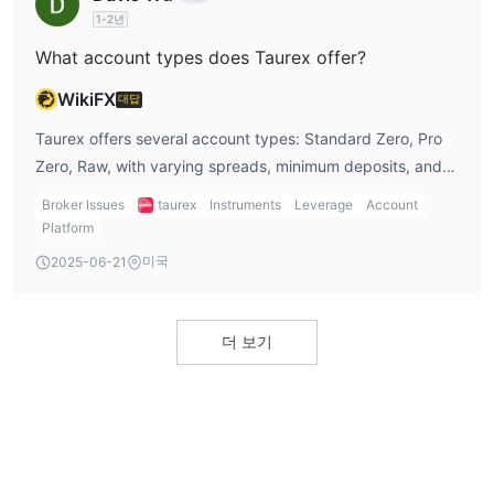
는 경우에는 이체도 지원됩니다.
1-2년
What account types does Taurex offer?
고객 지원
Taurex는 전 세계 사용자를 위해 다양한 연락 및 지원 채널을 제공
WikiFX
대답
하여 포괄적인 지원을 보장합니다:
Taurex offers several account types: Standard Zero, Pro
라이브 채팅
: Taurex는 전문가 팀으로부터 즉각적인 도움을 위해
Zero, Raw, with varying spreads, minimum deposits, and
24/5 라이브 채팅 지원을 제공합니다.
features. The Raw account is the highest-tier account,
이메일 지원
: 지역에 따라 사용자는 다음과 같은 이메일 주소를 통해
Broker Issues
taurex
Instruments
Leverage
Account
with spreads starting from 0.0 pips and a commission of
문의할 수 있습니다:
Platform
$2.0 per side.
글로벌 사용자: support@tradetaurex.com
미국
2025-06-21
LATAM: contacto@tradetaurex.com
아시아: asiasupport@tradetaurex.com
MENA: menasupport@tradetaurex.com
더 보기
아프리카: africasupport@tradetaurex.com
전화 지원
: 전화 통신을 선호하는 사용자는 아래의 지역별 연락처 번
호를 찾을 수 있습니다:
글로벌 문의: +2484632026
LATAM - 멕시코: +578005189634
아시아: +601548738822