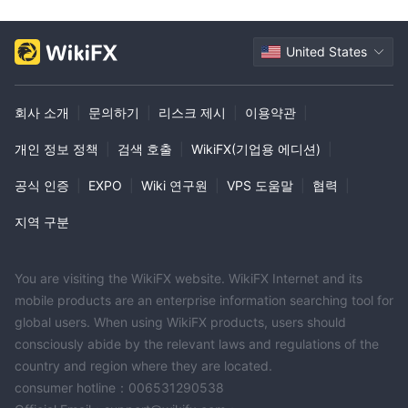
멕시코: +528004610426
MENA: +97145429103
United States
아프리카: +23233996965
교육 자료
회사 소개
|
문의하기
|
리스크 제시
|
이용약관
|
교육 자료에 관해서는 Taurex은 실시간으로 업데이트된 시장 뉴스
개인 정보 정책
|
검색 호출
|
WikiFX(기업용 에디션)
|
와 개인의 선호도에 기반한 매일 시장 분석 업데이트를 제공합니다.
공식 인증
|
EXPO
|
Wiki 연구원
|
VPS 도움말
|
협력
|
자주 묻는 질문
Taurex에서 제공하는 최대 레버리지는 얼마인가요?
지역 구분
Taurex은 계정 홀더를 위해 최대 1:1000의 레버리지를 제공합니다.
Taurex은 어떤 거래 플랫폼을 지원하나요?
You are visiting the WikiFX website. WikiFX Internet and its
Taurex은 MetaTrader 4 (MT4), MetaTrader 5 (MT5) 및 Taurex 앱
mobile products are an enterprise information searching tool for
을 지원합니다.
global users. When using WikiFX products, users should
Taurex은 거래에 수수료를 부과하나요?
consciously abide by the relevant laws and regulations of the
Standard Zero 및 Pro Zero 계정에는 수수료가 없지만, Raw 계정
country and region where they are located.
은 거래 당 최대 $2.0의 수수료가 부과됩니다.
consumer hotline：006531290538