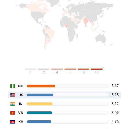
0
2
4
6
8
10
3.47
NG
3.18
US
3.12
IN
3.09
VN
2.96
KH