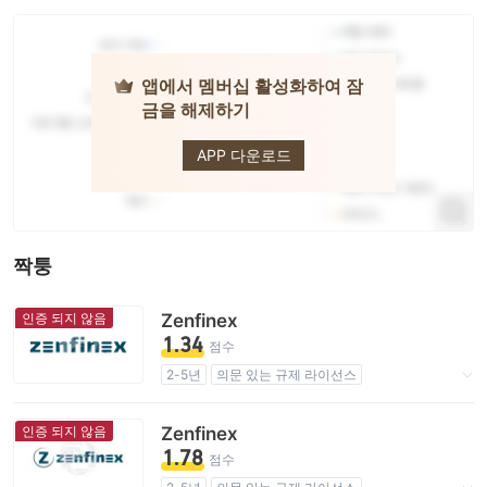
앱에서 멤버십 활성화하여 잠
금을 해제하기
taurex
APP 다운로드
짝퉁
인증 되지 않음
Zenfinex
1.34
점수
2-5년
의문 있는 규제 라이선스
업무 구역 의심
잠재적 위험성이 높음
인증 되지 않음
Zenfinex
1.78
점수