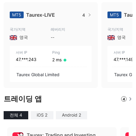
Taurex-LIVE
Taur
MT5
MT5
4
국가/지역
레버리지
국가/지역
영국
--
영국
서버 IP
Ping
서버 IP
47.***.243
47.***.149
2 ms
Taurex Global Limited
Taurex Glo
트레이딩 앱
4
전체 4
iOS 2
Android 2
Taurex: Trading and Investing