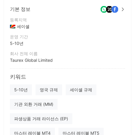
기본 정보
등록지역
세이셸
운영 기간
5-10년
회사 전체 이름
Taurex Global Limited
회사 약칭
키워드
taurex
기업 직원
5-10년
영국 규제
세이셸 규제
--
기관 외환 거래 (MM)
파생상품 거래 라이선스 (EP)
마스터 레이블 MT4
마스터 레이블 MT5