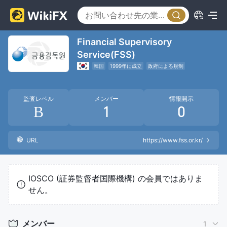
Financial Supervisory
Service(FSS)
韓国
1999年に成立
政府による規制
監査レベル
メンバー
情報開示
B
1
0
URL
https://www.fss.or.kr/
IOSCO (証券監督者国際機構) の会員ではありま
せん。
メンバー
1