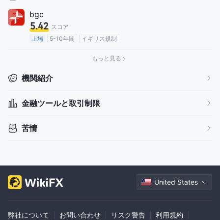
bgc
5.42
スコア
上場
5-10年間
イギリス規制
法人向けマーケットメイキングライセンス（MM）
中リスク
もっと見る
機関紹介
金融ツールと取引制限
苦情
United States
弊社について
|
お問い合わせ
|
リスク警告
|
利用規約
|