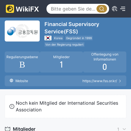
Financial Supervisory
Service(FSS)
Korea
Gegründet in 1999
Von der Regierung reguliert
Offenlegung von
Regulierungsebene
Mitglieder
Informationen
B
1
0
Website
https://www.fss.or.kr/
Noch kein Mitglied der International Securities
Association
Mitglieder
1