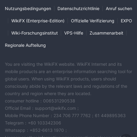
Nutzungsbedingungen
|
Datenschutzrichtlinie
|
Anruf suchen
|
WikiFX (Enterprise-Edition)
|
Offizielle Verifizierung
|
EXPO
|
Wiki-Forschungsinstitut
|
VPS-Hilfe
|
Zusammenarbeit
|
Regionale Aufteilung
You are visiting the WikiFX website. WikiFX Internet and its
mobile products are an enterprise information searching tool for
global users. When using WikiFX products, users should
consciously abide by the relevant laws and regulations of the
country and region where they are located.
consumer hotline：006531290538
Official Email：support@wikifx.com；
Mobile Phone Number：234 706 777 7762；61 449895363
Telegram：+60 103342306
Whatsapp：+852-6613 1970；