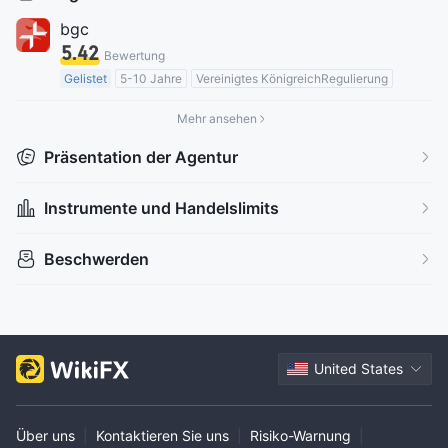
bgc
5.42
Bewertung
Gelistet
5-10 Jahre
Vereinigtes KönigreichRegulierung
Inst Market Making (MM)
Mittleres potenzielles Risiko
Mehr ansehen
Präsentation der Agentur
Instrumente und Handelslimits
Beschwerden
United States
Über uns
|
Kontaktieren Sie uns
|
Risiko-Warnung
|